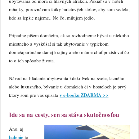
ubytovania od mora či hlavných atrakcií. Pokiaľ sú v hoteli
raňajky, porovnávam fotky bufetových stolov, aby som vedela,
kde sa lepšie najeme.. No čo, milujem jedlo.
Prípadne píšem domácim, ak sa rozhodneme bývať u niekoho
miestneho a vyskúšať si tak ubytovanie v typickom
dome/apartmáne danej krajiny alebo máme chuť pozisťovať čo
to o ich spôsobe života.
Návod na hľadanie ubytovania kdekoľvek na svete, lacného
alebo luxusného, bývanie u domácich či v hosteloch je prvý
v e-booku ZDARMA >>
ktorý som pre vás spísala
Ide sa na cesty, sen sa stáva skutočnosťou
Áno, aj
balenie
je