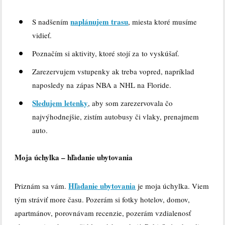
na
plánujem
trasu
S nadšením
, miesta ktoré musíme
vidieť.
Poznačím si aktivity, ktoré stojí za to vyskúšať.
Zarezervujem vstupenky ak treba vopred, napríklad
naposledy na zápas NBA a NHL na Floride.
Sledujem letenky
, aby som zarezervovala čo
najvýhodnejšie, zistím autobusy či vlaky, prenajmem
auto.
Moja úchylka – hľadanie ubytovania
Hľadanie ubytovania
Priznám sa vám.
je moja úchylka. Viem
tým stráviť more času. Pozerám si fotky hotelov, domov,
apartmánov, porovnávam recenzie, pozerám vzdialenosť