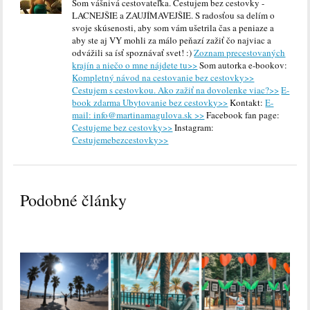
Som vášnivá cestovateľka. Cestujem bez cestovky -
LACNEJŠIE a ZAUJÍMAVEJŠIE. S radosťou sa delím o
svoje skúsenosti, aby som vám ušetrila čas a peniaze a
aby ste aj VY mohli za málo peňazí zažiť čo najviac a
odvážili sa ísť spoznávať svet! :)
Zoznam precestovaných
krajín a niečo o mne nájdete tu>>
Som autorka e-bookov:
Kompletný návod na cestovanie bez cestovky>>
Cestujem s cestovkou. Ako zažiť na dovolenke viac?>>
E-
book zdarma Ubytovanie bez cestovky>>
Kontakt:
E-
mail: info@martinamagulova.sk >>
Facebook fan page:
Cestujeme bez cestovky>>
Instagram:
Cestujemebezcestovky>>
Podobné články