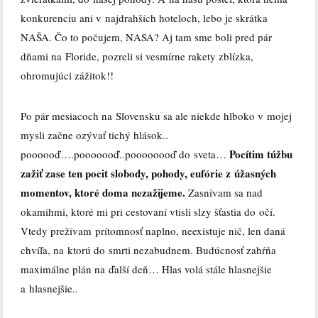
konkurenciu ani v najdrahších hoteloch, lebo je skrátka
NAŠA. Čo to počujem, NASA? Aj tam sme boli pred pár
dňami na Floride, pozreli si vesmírne rakety zblízka,
ohromujúci zážitok!!
Po pár mesiacoch na Slovensku sa ale niekde hlboko v mojej
mysli začne ozývať tichý hlások..
Pocítim túžbu
poooooď….pooooooď..poooooooď do sveta…
zažiť zase ten pocit slobody, pohody, eufórie z úžasných
momentov, ktoré doma nezažijeme.
Zasnívam sa nad
okamihmi, ktoré mi pri cestovaní vtisli slzy šťastia do očí.
Vtedy prežívam prítomnosť naplno, neexistuje nič, len daná
chvíľa, na ktorú do smrti nezabudnem. Budúcnosť zahŕňa
maximálne plán na ďalší deň… Hlas volá stále hlasnejšie
a hlasnejšie..