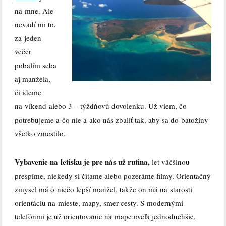
na mne. Ale
nevadí mi to,
za jeden
večer
pobalím seba
aj manžela,
či ideme
na víkend alebo 3 – týždňovú dovolenku. Už viem, čo
potrebujeme a čo nie a ako nás zbaliť tak, aby sa do batožiny
všetko zmestilo.
Vybavenie na letisku je pre nás už rutina,
let väčšinou
prespíme, niekedy si čítame alebo pozeráme filmy. Orientačný
zmysel má o niečo lepší manžel, takže on má na starosti
orientáciu na mieste, mapy, smer cesty. S modernými
telefónmi je už orientovanie na mape oveľa jednoduchšie.