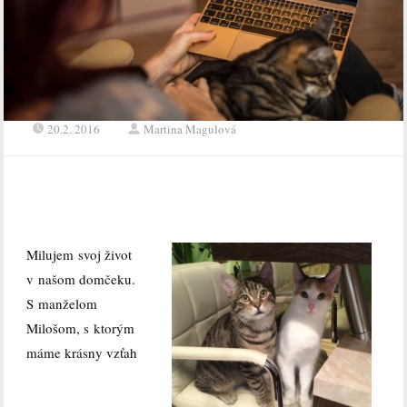
20.2. 2016
Martina Magulová
Milujem svoj život
v našom domčeku.
S manželom
Milošom, s ktorým
máme krásny vzťah