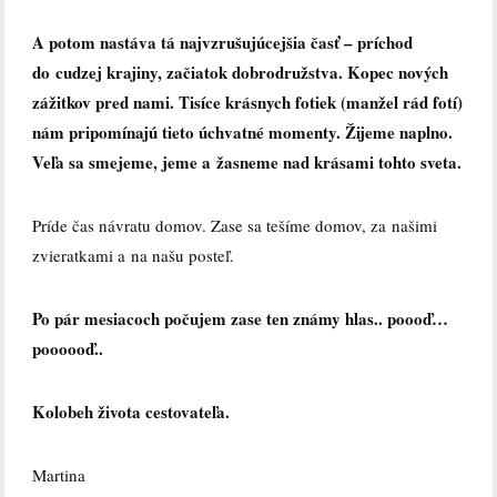
A potom nastáva tá najvzrušujúcejšia časť – príchod
do cudzej krajiny, začiatok dobrodružstva. Kopec nových
zážitkov pred nami. Tisíce krásnych fotiek (manžel rád fotí)
nám pripomínajú tieto úchvatné momenty. Žijeme naplno.
Veľa sa smejeme, jeme a žasneme nad krásami tohto sveta.
Príde čas návratu domov. Zase sa tešíme domov, za našimi
zvieratkami a na našu posteľ.
Po pár mesiacoch počujem zase ten známy hlas.. poooď…
poooooď..
Kolobeh života cestovateľa.
Martina