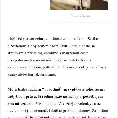
Štefan a Štefka
plný lásky a smiechu,
s
našimi dvomi mačkami Štefkou
a Štefanom a pojašeným psom Elou. Rada a často sa
stretávam s priateľmi, chodíme s manželom často
do spoločnosti a na menšie či väčšie výlety. Radi si
vychutnávame dobré jedlo či pohár vína, športujeme, čítame
knihy alebo len tak leňošíme.
Moja túžba niekam “vypadnúť” nevyplýva z toho, že mi
môj život, práca, či rodina lezie na nervy a potrebujem
zmeniť vzduch.
Práve naopak. Z každej dovolenky sa už
neviem ani ja, ani manžel dočkať príchodu domov. Za našimi
zvieratkami, do našej pohody. A na našu posteľ, ktorá nemá