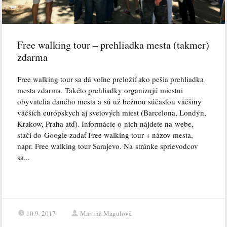
Free walking tour – prehliadka mesta (takmer)
zdarma
Free walking tour sa dá voľne preložiť ako pešia prehliadka
mesta zdarma. Takéto prehliadky organizujú miestni
obyvatelia daného mesta a sú už bežnou súčasťou väčšiny
väčších európskych aj svetových miest (Barcelona, Londýn,
Krakow, Praha atď). Informácie o nich nájdete na webe,
stačí do Google zadať Free walking tour + názov mesta,
napr. Free walking tour Sarajevo. Na stránke sprievodcov
sa...
10.9. 2017
Martina Magulová