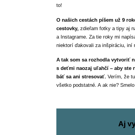
to!
O našich cestách píšem už 9 ro
cestovky,
zdieľam fotky a tipy aj 
a Instagrame. Za tie roky mi napís
niektorí ďakovali za inšpiráciu, in
A tak som sa rozhodla vytvoriť 
s deťmi naozaj uľahčí – aby ste 
báť sa ani stresovať.
Verím, že tu
všetko podstatné. A ak nie? Smelo
Aj v