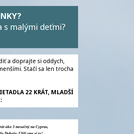
ENKY?
ia s malými deťmi?
diť a doprajte si oddych,
enšími. Stačí sa len trocha
IETADLA 22 KRÁT, MLADŠÍ
:
krát ako 3 mesačný na Cyprus,
do Dubaja. Užili sme si to!