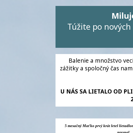
Milu
Túžite po nových 
Balenie a množstvo vecí,
zážitky a spoločný čas nami
U NÁS SA LIETALO OD PL
5 mesačný Maťko prvý krát letel lietadl
prespal.