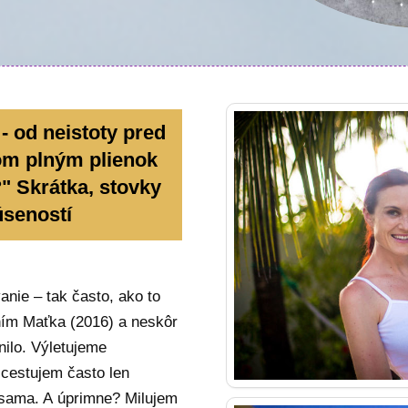
 - od neistoty
pred
om plným plienok
" Skrátka, stovky
úseností
nie – tak často, ako to
ením Maťka (2016) a neskôr
ilo. Výletujeme
cestujem často len
 sama. A úprimne? Milujem