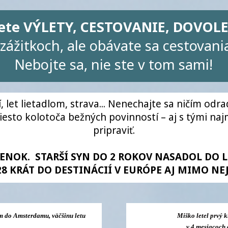
jete VÝLETY, CESTOVANIE, DOVOL
zážitkoch, ale obávate sa cestovan
Nebojte sa, nie ste v tom sami!
 let lietadlom, strava... Nenechajte sa ničím odra
esto kolotoča bežných povinností – aj s tými najm
pripraviť.
IENOK. STARŠÍ SYN DO 2 ROKOV NASADOL DO L
28 KRÁT DO DESTINÁCIÍ V EURÓPE AJ MIMO NEJ
om do Amsterdamu, väčšinu letu
Miško letel prvý 
v 4 mesiacoch 