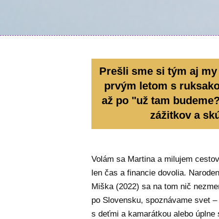
Prešli sme si tým aj my
prvým letom s ruksak
až po "už tam budeme?
zážitkov a sk
Volám sa Martina a milujem cestova
len čas a financie dovolia. Narod
Miška (2022) sa na tom nič nezmen
po Slovensku, spoznávame svet – 
s deťmi a kamarátkou alebo úplne