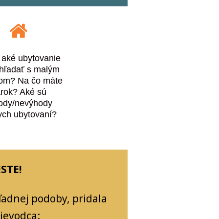
 aké ubytovanie
hľadať s malým
ťom? Na čo máte
rok? Aké sú
ody/nevýhody
ych ubytovaní?
STE!
adnej podoby, pridala
ievodca: