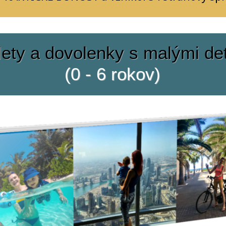
lety a dovolenky s malými de
(0 - 6 rokov)