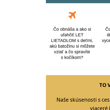
Čo obnáša a ako si
Čo
uľahčiť LET
d
LIETADLOM s deťmi,
vyc
akú batožinu si môžete
vziať a čo spravíte
s kočíkom?
TO 
Naše skúsenosti s ce
viaceré