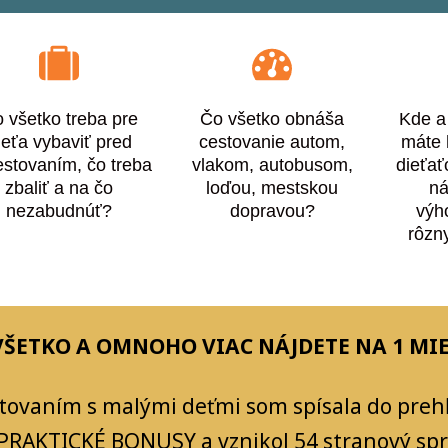
 všetko treba pre
Čo všetko obnáša
Kde a
ieťa vybaviť pred
cestovanie autom,
máte 
estovaním, čo treba
vlakom, autobusom,
dieťa
zbaliť a na čo
loďou, mestskou
ná
nezabudnúť?
dopravou?
výh
rôzn
VŠETKO A OMNOHO VIAC NÁJDETE NA 1 MIE
stovaním s malými deťmi som spísala do prehľ
 PRAKTICKÉ BONUSY a vznikol 54 stranový spr