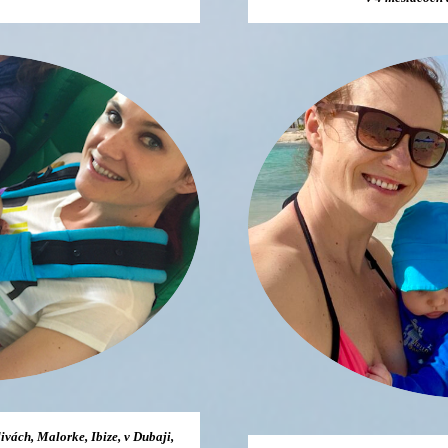
ivách, Malorke, Ibize, v Dubaji,