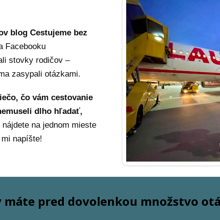
kov blog Cestujeme bez
na Facebooku
ali stovky rodičov –
í ma zasypali otázkami.
niečo, čo vám cestovanie
nemuseli dlho hľadať,
 nájdete na jednom mieste
 mi napíšte!
y máte pred dovolenkou množstvo ot