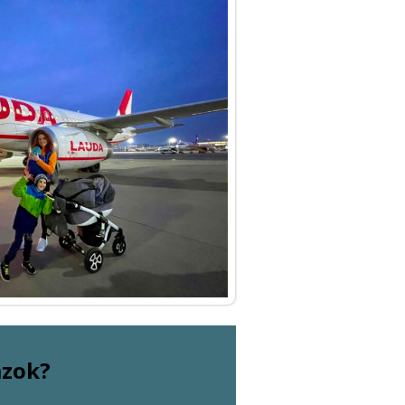
ázok?