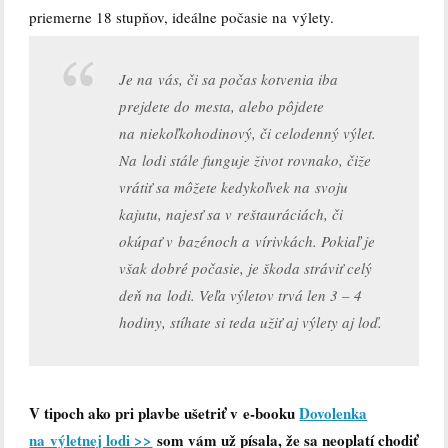
priemerne 18 stupňov, ideálne počasie na výlety.
Je na vás, či sa počas kotvenia iba
prejdete do mesta, alebo pôjdete
na niekoľkohodinový, či celodenný výlet.
Na lodi stále funguje život rovnako, čiže
vrátiť sa môžete kedykoľvek na svoju
kajutu, najesť sa v reštauráciách, či
okúpať v bazénoch a vírivkách. Pokiaľ je
však dobré počasie, je škoda stráviť celý
deň na lodi. Veľa výletov trvá len 3 – 4
hodiny, stíhate si teda užiť aj výlety aj loď.
V tipoch ako pri plavbe ušetriť v e-booku
Dovolenka
na výletnej lodi >>
som vám už písala, že sa neoplatí chodiť