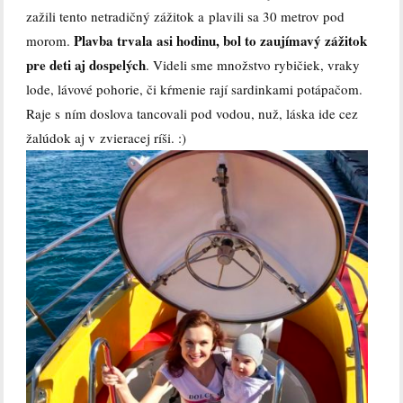
zažili tento netradičný zážitok a plavili sa 30 metrov pod
Plavba trvala asi hodinu, bol to zaujímavý zážitok
morom.
pre deti aj dospelých
. Videli sme množstvo rybičiek, vraky
lode, lávové pohorie, či kŕmenie rají sardinkami potápačom.
Raje s ním doslova tancovali pod vodou, nuž, láska ide cez
žalúdok aj v zvieracej ríši. :)