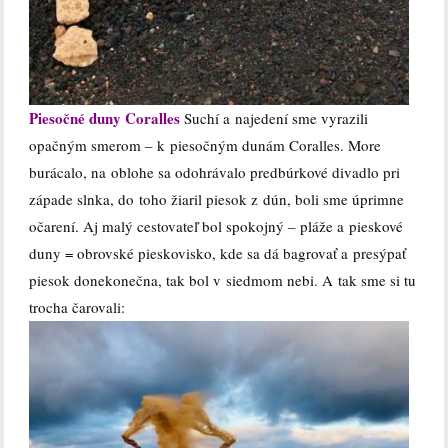
Piesočné duny Coralles
Suchí a najedení sme vyrazili
opačným smerom – k piesočným dunám Coralles. More
burácalo, na oblohe sa odohrávalo predbúrkové divadlo pri
západe slnka, do toho žiaril piesok z dún, boli sme úprimne
očarení. Aj malý cestovateľ bol spokojný – pláže a pieskové
duny = obrovské pieskovisko, kde sa dá bagrovať a presýpať
piesok donekonečna, tak bol v siedmom nebi. A tak sme si tu
trocha čarovali: