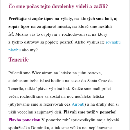
Čo sme počas tejto dovolenky videli a zažili?
Prečítajte si zopár tipov na výlety, na ktorých sme boli, aj
zopár tipov na zaujímavé miesta, na ktoré sme nestihli
ísť.
Možno vás to ovplyvní v rozhodovaní sa, na ktorý
z týchto ostrovov sa pôjdete pozrieť. Alebo vyskúšate
rovnakú
plavbu
ako my?
Tenerife
Prileteli sme Wizz airom na letisko na juhu ostrova,
autobusom treba ísť asi hodinu na sever do Santa Cruz de
Tenerife, odkiaľ pláva výletná loď. Keďže sme mali prílet
večer, rozhodli sme sa zostať na noc neďaleko letiska
(ubytovanie sme si rezervovali cez
Airbnb
) a na druhý deň si
Plávali sme totiž v ponorke!
užili veeeeľmi zaujímavý deň.
Plavba ponorkou
V ponorke robí sprievodkyňu moja bývalá
spolužiačka Dominika, a tak sme vďaka nej neplánovane