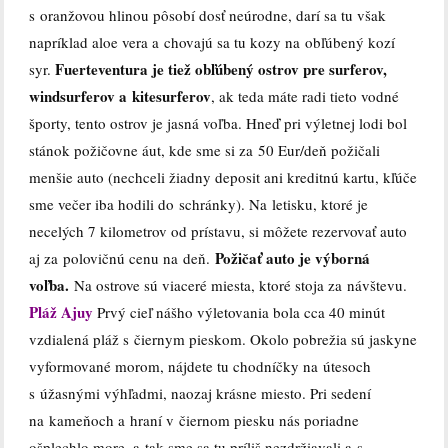
s oranžovou hlinou pôsobí dosť neúrodne, darí sa tu však
napríklad aloe vera a chovajú sa tu kozy na obľúbený kozí
Fuerteventura je tiež obľúbený ostrov pre surferov,
syr.
windsurferov a kitesurferov
, ak teda máte radi tieto vodné
športy, tento ostrov je jasná voľba.
Hneď pri výletnej lodi bol
stánok požičovne áut, kde sme si za 50 Eur/deň požičali
menšie auto (nechceli žiadny deposit ani kreditnú kartu, kľúče
sme večer iba hodili do schránky). Na letisku, ktoré je
necelých 7 kilometrov od prístavu, si môžete rezervovať auto
Požičať auto je výborná
aj za polovičnú cenu na deň.
voľba.
Na ostrove sú viaceré miesta, ktoré stoja za návštevu.
Pláž Ajuy
Prvý cieľ nášho výletovania bola cca 40 minút
vzdialená pláž s čiernym pieskom. Okolo pobrežia sú jaskyne
vyformované morom, nájdete tu chodníčky na útesoch
s úžasnými výhľadmi, naozaj krásne miesto. Pri sedení
na kameňoch a hraní v čiernom piesku nás poriadne
ošplechlo more, a tak sme sa tu príliš nezdržiavali a s