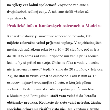
na výlety cez lodnú spoločnosť
. Zbytočne zaplatíte aj
dvojnásobok reálnej ceny. A tak sme riešili všetko až
v prístavoch.
Praktické info o Kanárskych ostrovoch a Madeire
Kanárske ostrovy je súostrovie sopečného pôvodu, kde
nájdete celoročne veľmi príjemné teploty.
V najchladnejších
mesiacoch začiatkom roka býva 16 – 20 stupňov, počas leta
do 30. Kto nemá rád zimu, prípadne mu vadia príliš horúce
letá, tu by si prišiel na svoje. Občas tu fúka a voda v oceáne
nie je zrovna „vaňovo“ teplá (v zime do 20 stupňov, v lete cca
23), no ľudí tu vidíte kúpať sa celoročne. Patrí k nim až 13
ostrovov, najnavštevovanejšie sú tieto, o ktorých píšem
v článku. Keďže Kanárske ostrovy patria pod Španielsko
stačí vám vziať si do lietadla
a Madeira pod Portugalsko,
občiansky preukaz. Redukcie do siete vziať netreba, žiadne
špeciálne očkovanie riešiť takisto nie.
Na každom z týchto