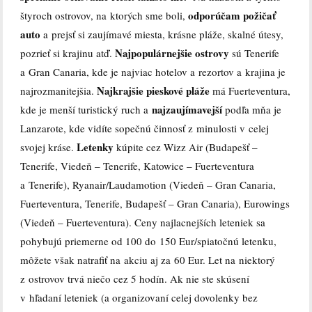
odporúčam požičať
štyroch ostrovov, na ktorých sme boli,
auto
a prejsť si zaujímavé miesta, krásne pláže, skalné útesy,
Najpopulárnejšie ostrovy
pozrieť si krajinu atď.
sú Tenerife
a Gran Canaria, kde je najviac hotelov a rezortov a krajina je
Najkrajšie pieskové pláže
najrozmanitejšia.
má Fuerteventura,
najzaujímavejší
kde je menší turistický ruch a
podľa mňa je
Lanzarote, kde vidíte sopečnú činnosť z minulosti v celej
Letenky
svojej kráse.
kúpite cez Wizz Air (Budapešť –
Tenerife, Viedeň – Tenerife, Katowice – Fuerteventura
a Tenerife), Ryanair/Laudamotion (Viedeň – Gran Canaria,
Fuerteventura, Tenerife, Budapešť – Gran Canaria), Eurowings
(Viedeň – Fuerteventura). Ceny najlacnejších leteniek sa
pohybujú priemerne od 100 do 150 Eur/spiatočnú letenku,
môžete však natrafiť na akciu aj za 60 Eur. Let na niektorý
z ostrovov trvá niečo cez 5 hodín. Ak nie ste skúsení
v hľadaní leteniek (a organizovaní celej dovolenky bez