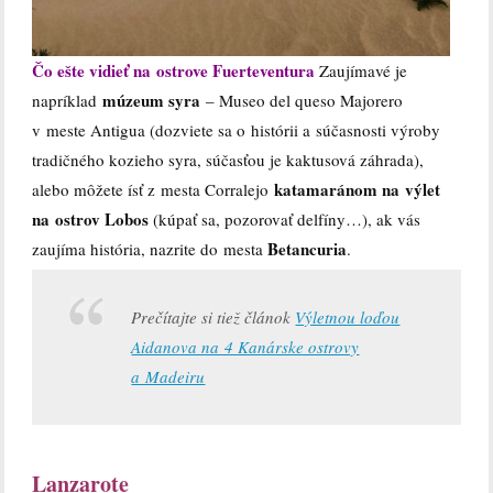
Čo ešte vidieť na ostrove Fuerteventura
Zaujímavé je
múzeum syra
napríklad
– Museo del queso Majorero
v meste Antigua (dozviete sa o histórii a súčasnosti výroby
tradičného kozieho syra, súčasťou je kaktusová záhrada),
katamaránom na výlet
alebo môžete ísť z mesta Corralejo
na ostrov Lobos
(kúpať sa, pozorovať delfíny…), ak vás
Betancuria
zaujíma história, nazrite do mesta
.
Prečítajte si tiež článok
Výletnou loďou
Aidanova na 4 Kanárske ostrovy
a Madeiru
Lanzarote