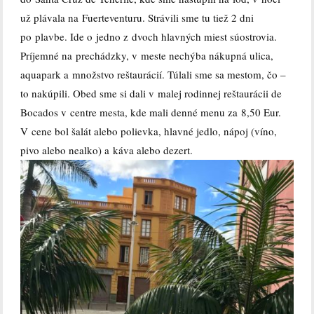
už plávala na Fuerteventuru. Strávili sme tu tiež 2 dni
po plavbe. Ide o jedno z dvoch hlavných miest súostrovia.
Príjemné na prechádzky, v meste nechýba nákupná ulica,
aquapark a množstvo reštaurácií. Túlali sme sa mestom, čo –
to nakúpili. Obed sme si dali v malej rodinnej reštaurácii de
Bocados v centre mesta, kde mali denné menu za 8,50 Eur.
V cene bol šalát alebo polievka, hlavné jedlo, nápoj (víno,
pivo alebo nealko) a káva alebo dezert.