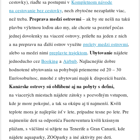
cestovky), riaďte sa postupmi v
Kompletnom návode
na cestovanie bez cestovky
, nech zbytočne nezaplatíte viac,
Preprava medzi ostrovmi
než treba.
– ak by ste nešli na takú
plavbu výletnou loďou ako my, ale chcete sa pozrieť počas
jednej dovolenky na viaceré ostrovy, prileťte na jeden z nich
a na prepravu na ďalší ostrov využite
prelety medzi ostrovmi
,
Ubytovanie
alebo sa medzi nimi
preplavte trajektom
.
nájdete
jednoducho cez
Booking
a
Airbnb
. Najlacnejšie dobre
hodnotené ubytovania sa pohybujú priemerne od 20 – 30
Eur/osobu/noc, mnohé z ubytovaní majú k dispozícii bazén.
Kanárske ostrovy sú obľúbené aj na pobyty s deťmi,
na viacerých miestach nájdete zátoky s pozvoľným vstupom,
kde je more pokojné, a tak sa okúpu aj tí najmenší. Kvôli
teplote mora je najlepšie ísť v lete, prípadne tesne po lete. Pre
najmenšie deti sa odporúča Fuerteventura kvôli krásnym
plážam, s väčšími si užijete na Tenerife a Gran Canarii, kde
nájdete aquaparky, ZOOparky a iné aktivity pre deti.