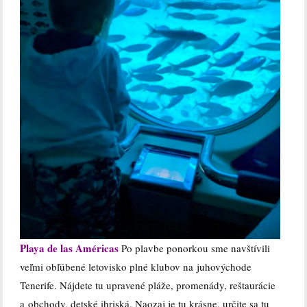
Playa de las Américas
Po plavbe ponorkou sme navštívili
veľmi obľúbené letovisko plné klubov na juhovýchode
Tenerife. Nájdete tu upravené pláže, promenády, reštaurácie
a obchody, detské ihriská. Naozaj je tu krásne, určite sa tu