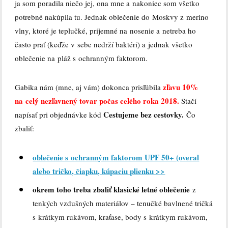
ja som poradila niečo jej, ona mne a nakoniec som všetko
potrebné nakúpila tu. Jednak oblečenie do Moskvy z merino
vlny, ktoré je teplučké, príjemné na nosenie a netreba ho
často prať (keďže v sebe nedrží baktéri) a jednak všetko
oblečenie na pláž s ochranným faktorom.
zľavu 10%
Gabika nám (mne, aj vám) dokonca prisľúbila
na celý nezľavnený tovar počas celého roka 2018.
Stačí
Cestujeme bez cestovky.
napísať pri objednávke kód
Čo
zbaliť:
oblečenie s ochranným faktorom UPF 50+ (overal
alebo tričko, čiapku, kúpaciu plienku >>
okrem toho treba zbaliť klasické letné oblečenie
z
tenkých vzdušných materiálov – tenučké bavlnené tričká
s krátkym rukávom, kraťase, body s krátkym rukávom,