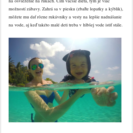
na osvieženie na rukách. Čím väčšie dieťa, tým je viac
možností zábavy. Zahrá sa v piesku (zbaľte lopatky a kýblik),
môžete mu dať rôzne rukávniky a vesty na lepšie nadnášanie
na vode, aj keď takéto malé deti treba v hlbšej vode istiť stále.