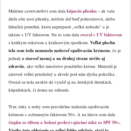
kúpaciu plienku
Malému cestovateľovi som dala
– ak vaše
dieťa ešte nosí plienky, môžete dať buď jednorázovú, alebo
ľahučkú prateľnú, ktorá neprepustí „veľkú nehodu“ a je
overal s UV faktorom
takisto s UV faktorom. Na to som dala
Veľkú plochu
s krátkym rukávom a kraťasovým spodkom.
tela som teda nemusela natierať opaľovacím krémom
, čo je
o starosť menej a na druhej strane určite aj
jednak
zdravšie
, ako veľké množstvo použitého krému. Materiál je
zároveň veľmi priedušný a skvele pod ním dýcha pokožka.
Overal sa teda neskôr dá využiť aj na detských ihriskách,
kúpaliskách, či doma na záhrade.
Tvár, ruky a nohy som pravidelne natierala opaľovacím
krémom s ochranným faktorom 50+. A na hlavu som dala
čiapku so šiltom a bokmi prekrývajúcimi ušká so SPF 50+
.
Všetko toto oblečenie sa veľmi ľahko udržuje, stačí to