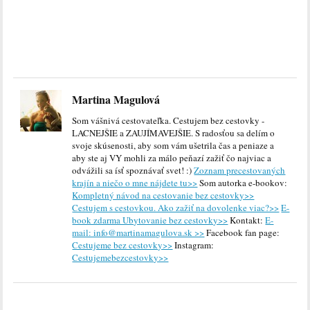
Martina Magulová
Som vášnivá cestovateľka. Cestujem bez cestovky -
LACNEJŠIE a ZAUJÍMAVEJŠIE. S radosťou sa delím o
svoje skúsenosti, aby som vám ušetrila čas a peniaze a
aby ste aj VY mohli za málo peňazí zažiť čo najviac a
odvážili sa ísť spoznávať svet! :)
Zoznam precestovaných
krajín a niečo o mne nájdete tu>>
Som autorka e-bookov:
Kompletný návod na cestovanie bez cestovky>>
Cestujem s cestovkou. Ako zažiť na dovolenke viac?>>
E-
book zdarma Ubytovanie bez cestovky>>
Kontakt:
E-
mail: info@martinamagulova.sk >>
Facebook fan page:
Cestujeme bez cestovky>>
Instagram:
Cestujemebezcestovky>>