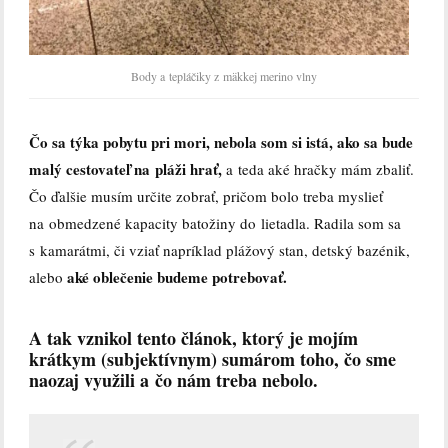
Body a tepláčiky z mäkkej merino vlny
Čo sa týka pobytu pri mori, nebola som si istá, ako sa bude
malý cestovateľ na pláži hrať,
a teda aké hračky mám zbaliť.
Čo ďalšie musím určite zobrať, pričom bolo treba myslieť
na obmedzené kapacity batožiny do lietadla. Radila som sa
s kamarátmi, či vziať napríklad plážový stan, detský bazénik,
aké oblečenie budeme potrebovať.
alebo
A tak vznikol tento článok, ktorý je mojím
krátkym (subjektívnym) sumárom toho, čo sme
naozaj využili a čo nám treba nebolo.