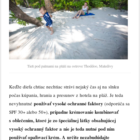
Tieň pod palmami na pláži na ostrove Thoddoo, Maledivy
Keďže dieťa chtiac nechtiac strávi nejaký čas aj na slnku
počas kúpania, hrania a presunov z hotela na pláž. Je teda
p
oužívať vysoké ochranné faktory
nevyhnutné
(odporúča sa
prípadne krémovanie kombinovať
SPF 30+ alebo 50+),
s oblečením, ktoré je zo špeciálnej látky obsahujúcej
vysoký ochranný faktor a nie je teda nutné pod ním
používať opaľovací krém. A určite nezabudúdajte