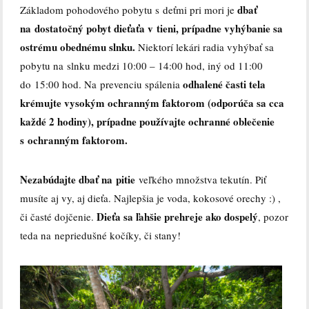
dbať
Základom pohodového pobytu s deťmi pri mori je
na dostatočný pobyt dieťaťa v tieni, prípadne vyhýbanie sa
ostrému obednému slnku.
Niektorí lekári radia vyhýbať sa
pobytu na slnku medzi 10:00 – 14:00 hod, iný od 11:00
odhalené časti tela
do 15:00 hod. Na prevenciu spálenia
krémujte vysokým ochranným faktorom (odporúča sa cca
každé 2 hodiny), prípadne používajte ochranné oblečenie
s ochranným faktorom.
Nezabúdajte dbať na pitie
veľkého množstva tekutín. Piť
musíte aj vy, aj dieťa. Najlepšia je voda, kokosové orechy :) ,
Dieťa sa ľahšie prehreje ako dospelý
či časté dojčenie.
, pozor
teda na nepriedušné kočíky, či stany!