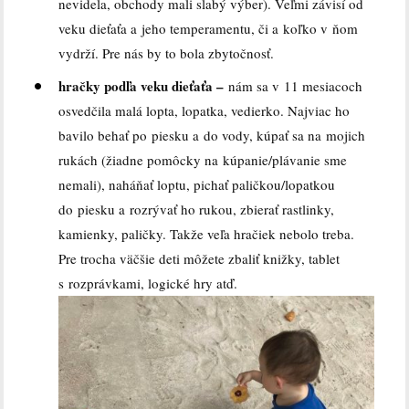
nevidela, obchody mali slabý výber). Veľmi závisí od
veku dieťaťa a jeho temperamentu, či a koľko v ňom
vydrží. Pre nás by to bola zbytočnosť.
hračky podľa veku dieťaťa –
nám sa v 11 mesiacoch
osvedčila malá lopta, lopatka, vedierko. Najviac ho
bavilo behať po piesku a do vody, kúpať sa na mojich
rukách (žiadne pomôcky na kúpanie/plávanie sme
nemali), naháňať loptu, pichať paličkou/lopatkou
do piesku a rozrývať ho rukou, zbierať rastlinky,
kamienky, paličky. Takže veľa hračiek nebolo treba.
Pre trocha väčšie deti môžete zbaliť knižky, tablet
s rozprávkami, logické hry atď.