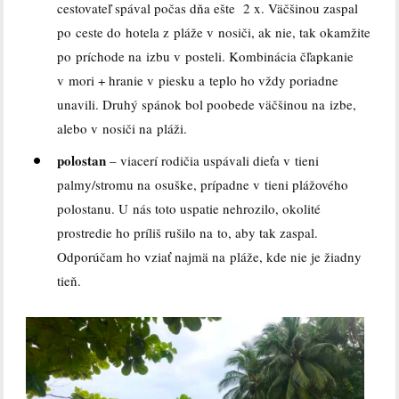
cestovateľ spával počas dňa ešte 2 x. Väčšinou zaspal
po ceste do hotela z pláže v nosiči, ak nie, tak okamžite
po príchode na izbu v posteli. Kombinácia čľapkanie
v mori + hranie v piesku a teplo ho vždy poriadne
unavili. Druhý spánok bol poobede väčšinou na izbe,
alebo v nosiči na pláži.
polostan
– viacerí rodičia uspávali dieťa v tieni
palmy/stromu na osuške, prípadne v tieni plážového
polostanu. U nás toto uspatie nehrozilo, okolité
prostredie ho príliš rušilo na to, aby tak zaspal.
Odporúčam ho vziať najmä na pláže, kde nie je žiadny
tieň.