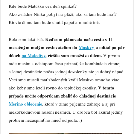
Kde bude Matúško cez deň spinkať?
Ako zvládne Ninka pobyt na pláži, ako sa tam bude hrať?
Ktovie či mu tam bude chutiť papať a mnohé iné.
Keď som plánovala našu cestu s 11
Bola som taká istá.
mesačným malým cestovateľom do
Moskvy
a odtiaľ po pár
dňoch
na Maledivy
, riešila som množstvo dilem.
V prvom
rade musím s odstupom času priznať, že kombinácia zimnej
a letnej destinácie počas jednej dovolenky nie je dobrý nápad.
Vecí sme museli mať zbalených kvôli Moskve omnoho viac,
V tomto
ako keby sme leteli rovno do teplučkej exotiky.
prípade určite odporúčam zbaliť do chladnej destinácie
Merino oblečenie
, ktoré v zime príjemne zahreje a aj pri
niekoľkodňovom nosení nesmrdí. U drobca bol akurát jediný
problém nezašpiniť ho hneď od jedla. :)