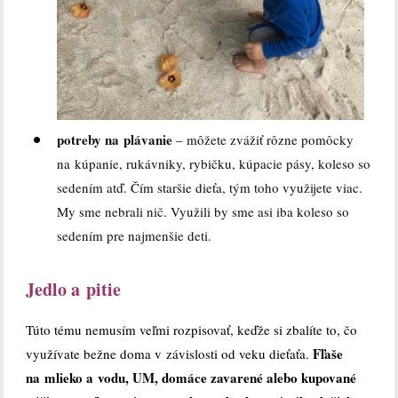
potreby na plávanie
– môžete zvážiť rôzne pomôcky
na kúpanie, rukávniky, rybičku, kúpacie pásy, koleso so
sedením atď. Čím staršie dieťa, tým toho využijete viac.
My sme nebrali nič. Využili by sme asi iba koleso so
sedením pre najmenšie deti.
Jedlo a pitie
Túto tému nemusím veľmi rozpisovať, keďže si zbalíte to, čo
Fľaše
využívate bežne doma v závislosti od veku dieťaťa.
na mlieko a vodu, UM, domáce zavarené alebo kupované