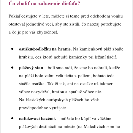
Čo zbaliť na zabavenie dieťaťa?
Pokiaľ cestujete v lete, môžete si tesne pred odchodom vonku
otestovať jednotlivé veci, aby ste zistili, čo naozaj potrebujete
a čo je pre vás zbytočnosť.
osušku/podložku na hranie.
Na kamienkovú pláž zbaľte
hrubšiu, cez ktorú nebudú kamienky pri ležaní tlačiť.
plážový stan
– boli sme radi, že sme ho nebrali, keďže
na pláži bolo veľmi veľa tieňa z paliem, bohato teda
stačila osuška. Tak či tak, ani na osuške už takmer
vôbec nevydržal, hrať sa a spať už vôbec nie.
Na klasických európskych plážach ho však
pravdepodobne využijete.
nafukovací bazénik
– môžete ho kúpiť vo väčšine
plážových destinácií na mieste (na Maledivách som ho