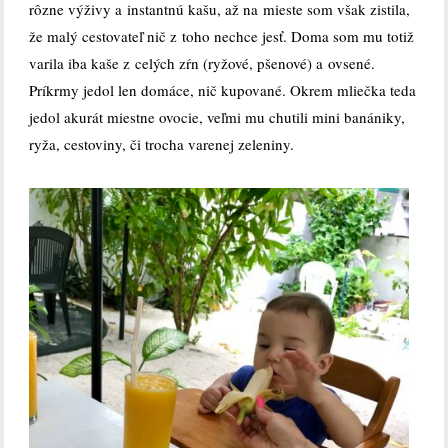
rôzne výživy a instantnú kašu, až na mieste som však zistila,
že malý cestovateľ nič z toho nechce jesť. Doma som mu totiž
varila iba kaše z celých zŕn (ryžové, pšenové) a ovsené.
Príkrmy jedol len domáce, nič kupované. Okrem mliečka teda
jedol akurát miestne ovocie, veľmi mu chutili mini banániky,
ryža, cestoviny, či trocha varenej zeleniny.