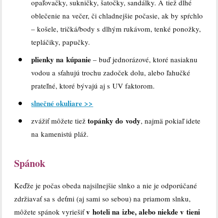
opaľovačky, sukničky, šatočky, sandálky. A tiež dlhé
oblečenie na večer, či chladnejšie počasie, ak by spŕchlo
– košele, tričká/body s dlhým rukávom, tenké ponožky,
tepláčiky, papučky.
plienky na kúpanie
– buď jednorázové, ktoré nasiaknu
vodou a sťahujú trochu zadoček dolu, alebo ľahučké
prateľné, ktoré bývajú aj s UV faktorom.
slnečné okuliare >>
topánky do vody
zvážiť môžete tiež
, najmä pokiaľ idete
na kamenistú pláž.
Spánok
Keďže je počas obeda najsilnejšie slnko a nie je odporúčané
zdržiavať sa s deťmi (aj sami so sebou) na priamom slnku,
v hoteli na izbe, alebo niekde v tieni
môžete spánok vyriešiť