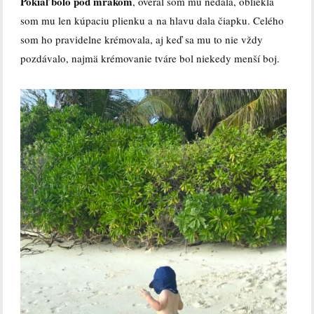
Pokiaľ bolo pod mrakom
, overal som mu nedala, obliekla
som mu len kúpaciu plienku a na hlavu dala čiapku. Celého
som ho pravidelne krémovala, aj keď sa mu to nie vždy
pozdávalo, najmä krémovanie tváre bol niekedy menší boj.