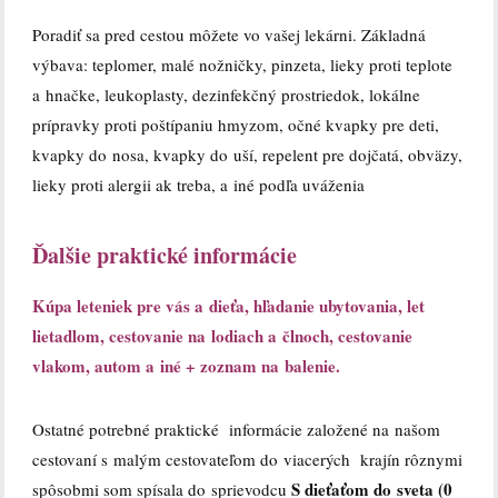
Poradiť sa pred cestou môžete vo vašej lekárni. Základná
výbava: teplomer, malé nožničky, pinzeta, lieky proti teplote
a hnačke, leukoplasty, dezinfekčný prostriedok, lokálne
prípravky proti poštípaniu hmyzom, očné kvapky pre deti,
kvapky do nosa, kvapky do uší, repelent pre dojčatá, obväzy,
lieky proti alergii ak treba, a iné podľa uváženia
Ďalšie praktické informácie
Kúpa leteniek pre vás a dieťa, hľadanie ubytovania, let
lietadlom, cestovanie na lodiach a člnoch, cestovanie
vlakom, autom a iné + zoznam na balenie.
Ostatné potrebné praktické informácie založené na našom
cestovaní s malým cestovateľom do viacerých krajín rôznymi
S dieťaťom do sveta (0
spôsobmi som spísala do sprievodcu