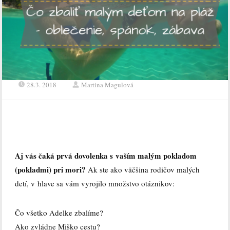
28.3. 2018
Martina Magulová
Aj vás čaká prvá dovolenka s vaším malým pokladom
(pokladmi) pri mori?
Ak ste ako väčšina rodičov malých
detí, v hlave sa vám vyrojilo množstvo otáznikov:
Čo všetko Adelke zbalíme?
Ako zvládne Miško cestu?