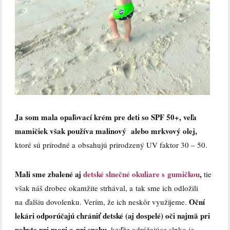
Ja som mala opaľovací krém pre deti so SPF 50+, veľa
mamičiek však používa malinový alebo mrkvový olej,
ktoré sú prírodné a obsahujú prirodzený UV faktor 30 – 50.
Mali sme zbalené aj
detské slnečné okuliare s gumičkou
,
tie
však náš drobec okamžite strhával, a tak sme ich odložili
Oční
na ďalšiu dovolenku. Verím, že ich neskôr využijeme.
lekári odporúčajú chrániť detské (aj dospelé) oči najmä pri
pobyte pri mori a pri snehu
, keďže odrážajúce slnko je