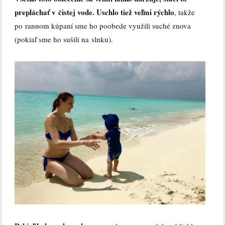
prepláchať v čistej vode. Uschlo tiež veľmi rýchlo
, takže
po rannom kúpaní sme ho poobede využili suché znova
(pokiaľ sme ho sušili na slnku).