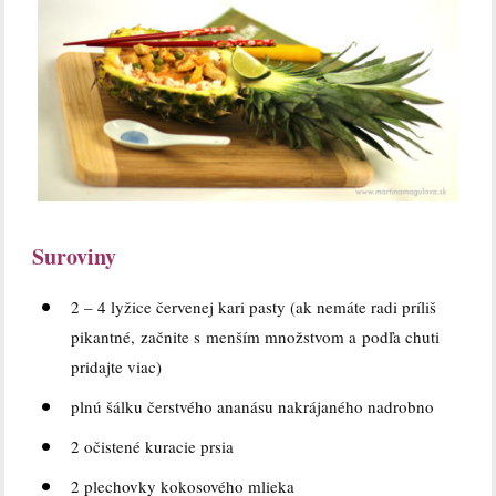
Suroviny
2 – 4 lyžice červenej kari pasty (ak nemáte radi príliš
pikantné, začnite s menším množstvom a podľa chuti
pridajte viac)
plnú šálku čerstvého ananásu nakrájaného nadrobno
2 očistené kuracie prsia
2 plechovky kokosového mlieka