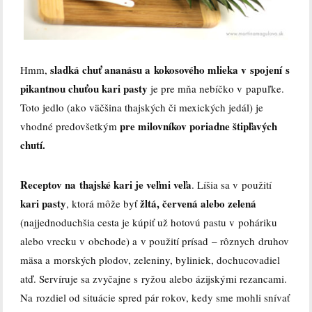
sladká chuť ananásu a kokosového mlieka v spojení s
Hmm,
pikantnou chuťou kari pasty
je pre mňa nebíčko v papuľke.
Toto jedlo (ako väčšina thajských či mexických jedál) je
pre milovníkov poriadne štipľavých
vhodné predovšetkým
chutí.
Receptov na thajské kari je veľmi veľa
. Líšia sa v použití
kari pasty
žltá, červená alebo zelená
, ktorá môže byť
(najjednoduchšia cesta je kúpiť už hotovú pastu v poháriku
alebo vrecku v obchode) a v použití prísad – rôznych druhov
mäsa a morských plodov, zeleniny, byliniek, dochucovadiel
atď. Servíruje sa zvyčajne s ryžou alebo ázijskými rezancami.
Na rozdiel od situácie spred pár rokov, kedy sme mohli snívať