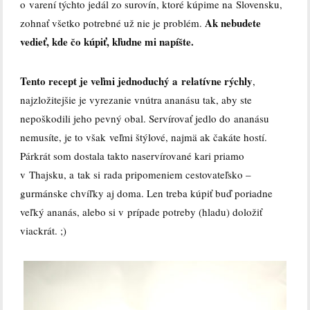
o varení týchto jedál zo surovín, ktoré kúpime na Slovensku,
Ak nebudete
zohnať všetko potrebné už nie je problém.
vedieť, kde čo kúpiť, kľudne mi napíšte.
Tento recept je veľmi jednoduchý a relatívne rýchly
,
najzložitejšie je vyrezanie vnútra ananásu tak, aby ste
nepoškodili jeho pevný obal. Servírovať jedlo do ananásu
nemusíte, je to však veľmi štýlové, najmä ak čakáte hostí.
Párkrát som dostala takto naservírované kari priamo
v Thajsku, a tak si rada pripomeniem cestovateľsko –
gurmánske chvíľky aj doma. Len treba kúpiť buď poriadne
veľký ananás, alebo si v prípade potreby (hladu) doložiť
viackrát. ;)