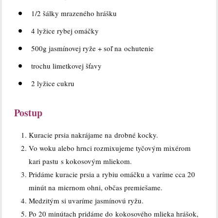
1/2 šálky mrazeného hrášku
4 lyžice rybej omáčky
500g jasmínovej ryže + soľ na ochutenie
trochu limetkovej šťavy
2 lyžice cukru
Postup
Kuracie prsia nakrájame na drobné kocky.
Vo woku alebo hrnci rozmixujeme tyčovým mixérom
kari pastu s kokosovým mliekom.
Pridáme kuracie prsia a rybiu omáčku a varíme cca 20
minút na miernom ohni, občas premiešame.
Medzitým si uvaríme jasmínovú ryžu.
Po 20 minútach pridáme do kokosového mlieka hrášok,