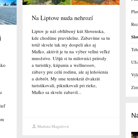
Pla
Na Liptove nuda nehrozí
Rec
Liptov je náš obľúbený kút Slovenska,
j
Slo
kde chodíme pravidelne. Zabavíme sa tu
totiž skvele tak my dospelí ako aj
Teh
Maťko, aktivít je tu na výber veľmi veľké
množstvo. Užijú si tu milovníci prírody
US
sko
a turistiky, kúpania a wellnessov,
zábavy pre celú rodinu, ale aj leňošenia
Výl
a dobrôt. My sme tentokrát dvakrát
turistikovali, piknikovali pri rieke,
Zim
u
Maťko sa skvele zabavil...
ieľ
Na
som
Martina Magulová