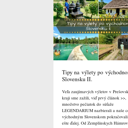
Tipy na výlety po východn
Slovensku II.
Veľa zaujímavých výletov v Prešov
kraji sme zažili, viď prvý článok >>,
množstvo pečiatok do súťaže
LEGENDARIUM nazbierali a naše c
východným Slovenskom pokračovali
ešte ďalej. Od Zemplínskych Hámrov