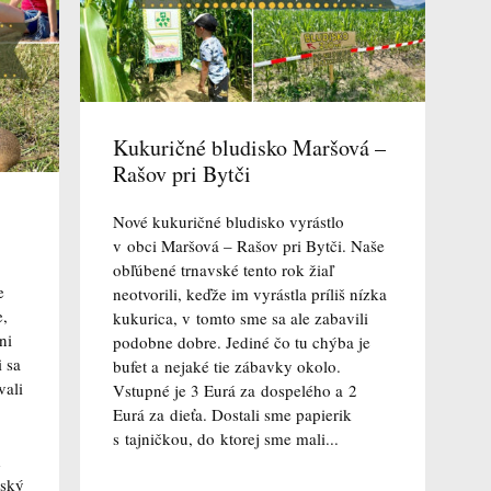
Kukuričné bludisko Maršová –
Rašov pri Bytči
Nové kukuričné bludisko vyrástlo
v obci Maršová – Rašov pri Bytči. Naše
obľúbené trnavské tento rok žiaľ
e
neotvorili, keďže im vyrástla príliš nízka
e,
kukurica, v tomto sme sa ale zabavili
ni
podobne dobre. Jediné čo tu chýba je
 sa
bufet a nejaké tie zábavky okolo.
vali
Vstupné je 3 Eurá za dospelého a 2
Eurá za dieťa. Dostali sme papierik
s tajničkou, do ktorej sme mali...
d
šský