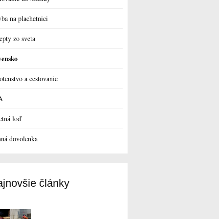
vba na plachetnici
epty zo sveta
vensko
otenstvo a cestovanie
A
etná loď
ná dovolenka
jnovšie články