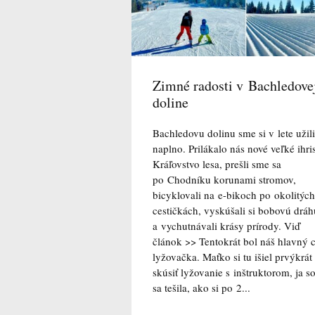
Zimné radosti v Bachledove
doline
Bachledovu dolinu sme si v lete užili
naplno. Prilákalo nás nové veľké ihri
Kráľovstvo lesa, prešli sme sa
po Chodníku korunami stromov,
bicyklovali na e-bikoch po okolitých
cestičkách, vyskúšali si bobovú dráh
a vychutnávali krásy prírody. Viď
článok >> Tentokrát bol náš hlavný c
lyžovačka. Maťko si tu išiel prvýkrát
skúsiť lyžovanie s inštruktorom, ja 
sa tešila, ako si po 2...