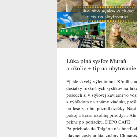
Lúka plná sysľov Muráň
a okolie + tip na ubytovanie
Ej, ale skvelý výlet to bol. Kŕmili sm
desiatky rozkošných syslíkov na lúk
posedeli si v štýlovej kaviarni vo voz
s výhľadom na známy viadukt, prešli
po lese za ním, pozreli ovečky. Nasá
pokoj a krásu okolitej prírody… Ale
pekne po poriadku. DEPO CAFÉ
Po príchode do Telgártu nás hneď o
hlavnej cesty upútal známy Chmaro