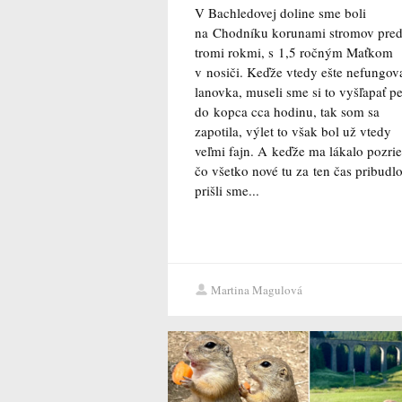
V Bachledovej doline sme boli
na Chodníku korunami stromov pre
tromi rokmi, s 1,5 ročným Maťkom
v nosiči. Keďže vtedy ešte nefungov
lanovka, museli sme si to vyšľapať pe
do kopca cca hodinu, tak som sa
zapotila, výlet to však bol už vtedy
veľmi fajn. A keďže ma lákalo pozrieť
čo všetko nové tu za ten čas pribudlo
prišli sme...
Martina Magulová