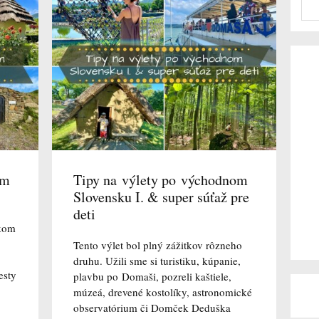
om
Tipy na výlety po východnom
Slovensku I. & super súťaž pre
deti
skom
Tento výlet bol plný zážitkov rôzneho
druhu. Užili sme si turistiku, kúpanie,
esty
plavbu po Domaši, pozreli kaštiele,
múzeá, drevené kostolíky, astronomické
observatórium či Domček Deduška