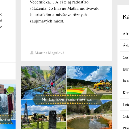
Večerníčka… A ešte aj radosť zo
súťaženia, čo hlavne Maťka motivovalo
ho
k turistikám a návšteve rôznych
Ka
vé
zaujímavých miest.
re
Afr
Ázi
Martina Magulová
Ces
Eur
Ja
Kar
Let
Ost
Plá