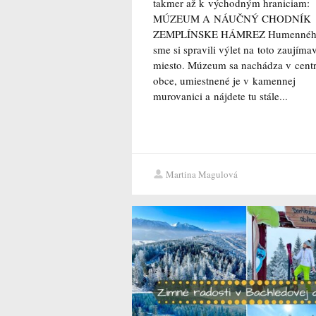
takmer až k východným hraniciam:
MÚZEUM A NÁUČNÝ CHODNÍK
ZEMPLÍNSKE HÁMREZ Humenné
sme si spravili výlet na toto zaujíma
miesto. Múzeum sa nachádza v cent
obce, umiestnené je v kamennej
murovanici a nájdete tu stále...
Martina Magulová