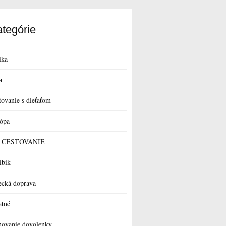
tegórie
ika
a
tovanie s dieťaťom
ópa
 a CESTOVANIE
ibik
ecká doprava
atné
novanie dovolenky