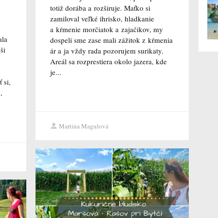
totiž dorába a rozširuje. Maťko si
d
zamiloval veľké ihrisko, hladkanie
a kŕmenie morčiatok a zajačikov, my
ala
dospelí sme zase mali zážitok z kŕmenia
ši
ár a ja vždy rada pozorujem surikaty.
Areál sa rozprestiera okolo jazera, kde
je...
 si,
,
Martina Magulová