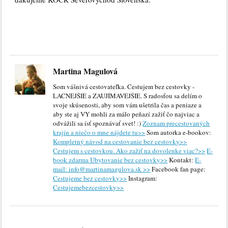
Martina Magulová
Som vášnivá cestovateľka. Cestujem bez cestovky -
LACNEJŠIE a ZAUJÍMAVEJŠIE. S radosťou sa delím o
svoje skúsenosti, aby som vám ušetrila čas a peniaze a
aby ste aj VY mohli za málo peňazí zažiť čo najviac a
odvážili sa ísť spoznávať svet! :)
Zoznam precestovaných
krajín a niečo o mne nájdete tu>>
Som autorka e-bookov:
Kompletný návod na cestovanie bez cestovky>>
Cestujem s cestovkou. Ako zažiť na dovolenke viac?>>
E-
book zdarma Ubytovanie bez cestovky>>
Kontakt:
E-
mail: info@martinamagulova.sk >>
Facebook fan page:
Cestujeme bez cestovky>>
Instagram:
Cestujemebezcestovky>>