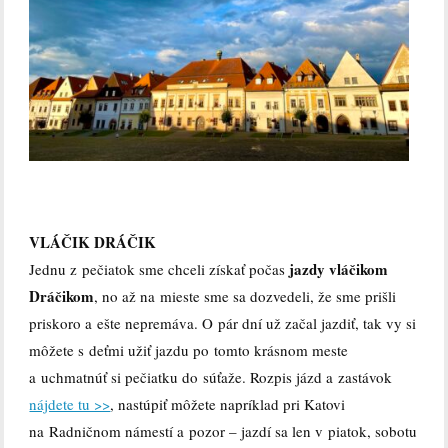
VLÁČIK DRÁČIK
jazdy vláčikom
Jednu z pečiatok sme chceli získať počas
Dráčikom
, no až na mieste sme sa dozvedeli, že sme prišli
priskoro a ešte nepremáva. O pár dní už začal jazdiť, tak vy si
môžete s deťmi užiť jazdu po tomto krásnom meste
a uchmatnúť si pečiatku do súťaže. Rozpis jázd a zastávok
nájdete tu >>
, nastúpiť môžete napríklad pri Katovi
na Radničnom námestí a pozor – jazdí sa len v piatok, sobotu