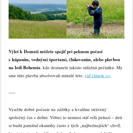
Výlet k Domaši môžete spojiť pri peknom počasí
s kúpaním, vodnými športami, člnkovaním, alebo plavbou
na lodi Bohemia
, kde dostanete takisto súťažnú pečiatku. My
sme túto plavbu absolvovali minulé leto,
viď článok >>
.
—–
Využite dobré počasie na zážitky a kvalitne strávený
spoločný čas s deťmi. Vôbec to nemusí stáť veľa peňazí – deti
si budú pamätať okamihy často z tých „najbežnejších“ chvíľ,