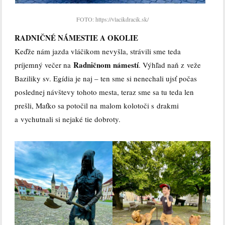
FOTO: https://vlacikdracik.sk/
RADNIČNÉ NÁMESTIE
A OKOLIE
Keďže nám jazda vláčikom nevyšla, strávili sme teda
Radničnom námestí
príjemný večer na
. Výhľad naň z veže
Baziliky sv. Egídia je naj – ten sme si nenechali ujsť počas
poslednej návštevy tohoto mesta, teraz sme sa tu teda len
prešli, Maťko sa potočil na malom kolotoči s drakmi
a vychutnali si nejaké tie dobroty.