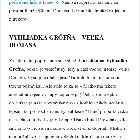
podrobné info o trase >>
Nám sa rozpršalo, tak sme sa
presunuli južnejšie na Domašu, kde sa takisto ukrýva jeden
z trezorov.
VYHLIADKA GRÓFŇA – VEĽKÁ
DOMAŠA
turistiku na Vyhliadku
Za mierneho poprchania sme si užili
Grófňa,
odkiaľ je vidieť lúky, lesy a časť vodnej nádrže Veľká
Domaša. Výstup je občas prudší a bolo blato, tak sme sa
trocha pošmýkali. Ale stálo to za to – Maťko má takéto
adrenalínovejšie výstupy najradšej. :) Ďalšia samolepka
do súťaže je naša a vyprážaný syr s kofolou nikdy nechutí
lepšie ako po troche námahy, súhlasíte? Hneď pri parkovisku
na začiatku turistiky je v kempe Tíšava bufet Dreveňák, kde
sme si toto nie zrovna zdravé občerstvenie dopriali. Miško si
tam požul svoju naparenú zeleninku, ktorú som mu vzala