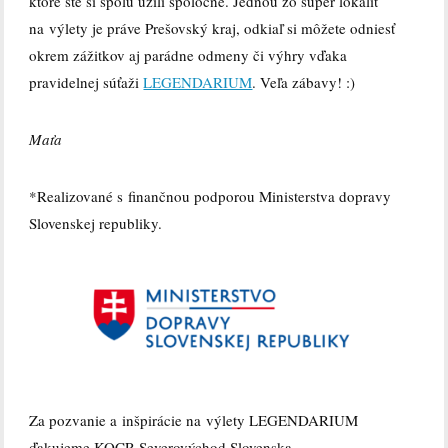
ktoré ste si spolu užili spoločne. Jednou zo super lokalít
na výlety je práve Prešovský kraj, odkiaľ si môžete odniesť
okrem zážitkov aj parádne odmeny či výhry vďaka
pravidelnej súťaži
LEGENDARIUM
. Veľa zábavy! :)
Maťa
*Realizované s finančnou podporou Ministerstva dopravy
Slovenskej republiky.
Za pozvanie a inšpirácie na výlety LEGENDARIUM
ďakujeme KOCR Severovýchod Slovenska.