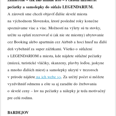
pečiatky a samolepky do súťaže LEGENDARIUM.
A zároveň sme chceli objaviť ďalšie skvelé miesta
na východnom Slovensku, ktoré posledné roky konečne
spoznávame viac a viac. Možností na výlety sú tu stovky,
určite sa oplatí rezervovať si (ak nie ste miestny) ubytovanie
cez Booking alebo apartmán cez Airbnb a hoci hneď na ďalší
deň vybehnúť za super zážitkami. Všetko o súťažení
s LEGENDARIOM a miesta, kde nájdete súťažné pečiatky
(múzeá, turistické vláčiky, skanzeny, plavby loďou, jaskyne
a mnoho ďalších miest) a samolepky ukryté v trezoroch
v prírode nájdete
na ich webe >>
. Za určitý počet si môžete
vyzdvihnúť odmenu a ešte sa aj zaradíte do žrebovania
o skvelé ceny – lov na pečiatky a nálepky je teda motivačný
pre celú rodinu.
BARDEJOV