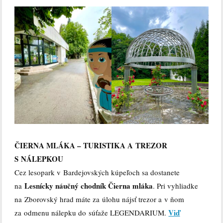
ČIERNA MLÁKA – TURISTIKA A TREZOR
S NÁLEPKOU
Cez lesopark v Bardejovských kúpeľoch sa dostanete
Lesnícky náučný chodník Čierna mláka
na
. Pri vyhliadke
na Zborovský hrad máte za úlohu nájsť trezor a v ňom
Viď
za odmenu nálepku do súťaže LEGENDARIUM.