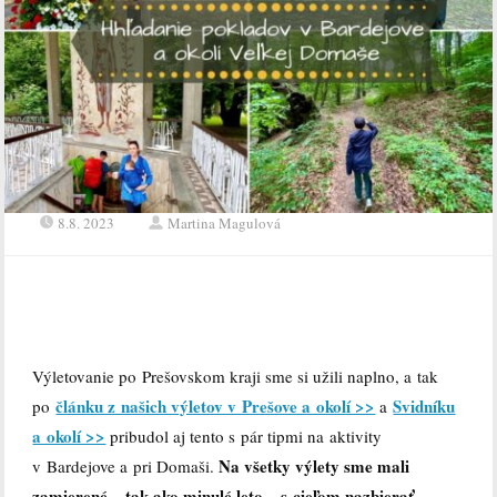
8.8. 2023
Martina Magulová
Výletovanie po Prešovskom kraji sme si užili naplno, a tak
článku z našich výletov v Prešove a okolí >>
Svidníku
po
a
a okolí >>
pribudol aj tento s pár tipmi na aktivity
Na všetky výlety sme mali
v Bardejove a pri Domaši.
zamierené – tak ako minulé leto – s cieľom nazbierať