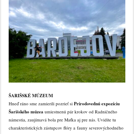
ŠARIŠSKÉ MÚZEUM
Prírodovednú expozíciu
Hneď ráno sme zamierili pozrieť si
Šarišského múzea
umiestnenú pár krokov od Radničného
námestia, zaujímavá bola pre Maťka aj pre nás. Uvidíte tu
charakteristických zástupcov flóry a fauny severovýchodného