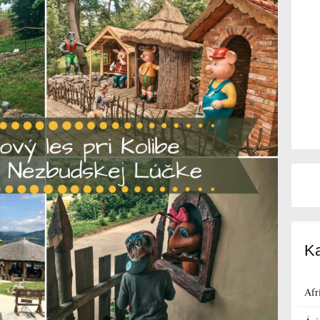
Ka
Afr