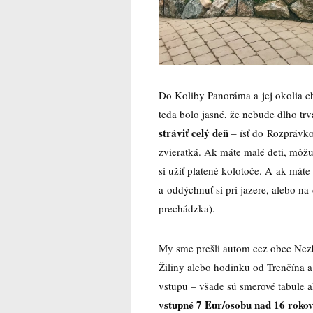
Do Koliby Panoráma a jej okolia ch
teda bolo jasné, že nebude dlho tr
stráviť celý deň
– ísť do Rozprávko
zvieratká. Ak máte malé deti, môžu 
si užiť platené kolotoče. A ak mát
a oddýchnuť si pri jazere, alebo n
prechádzka).
My sme prešli autom cez obec Nez
Žiliny alebo hodinku od Trenčína 
vstupu – všade sú smerové tabule a
vstupné 7 Eur/osobu nad 16 rokov,