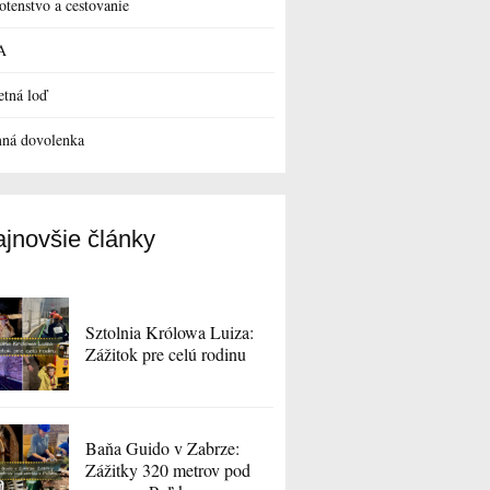
otenstvo a cestovanie
A
etná loď
ná dovolenka
jnovšie články
Sztolnia Królowa Luiza:
Zážitok pre celú rodinu
Baňa Guido v Zabrze:
Zážitky 320 metrov pod