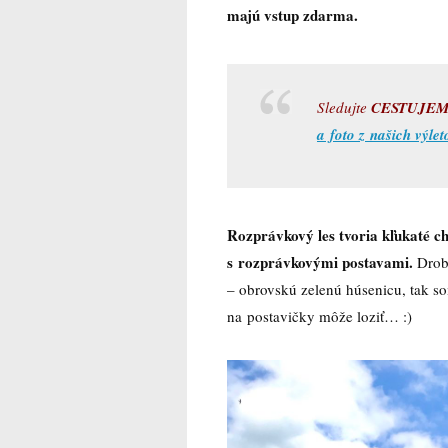
majú vstup zdarma.
Sledujte
CESTUJEME
a foto z našich výle
Rozprávkový les tvoria kľukaté c
s rozprávkovými postavami.
Drobe
– obrovskú zelenú húsenicu, tak som
na postavičky môže loziť… :)