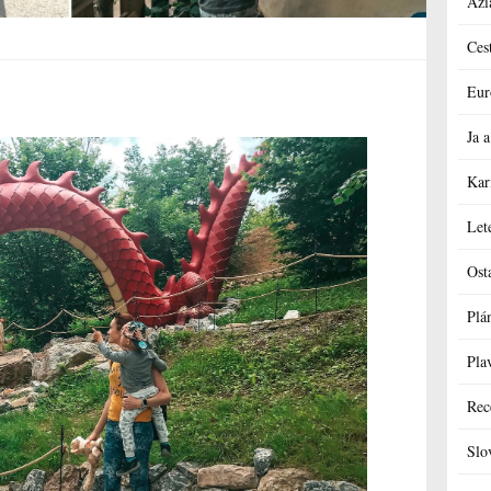
Ázi
Ces
Eur
Ja
Kar
Let
Ost
Plá
Pla
Rec
Slo