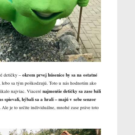
okrem prvej húsenice by sa na ostatné
vé detičky –
, lebo sa tým poškodzujú. Toto u nás hodnotím ako
najmenšie detičky sa zase báli
ákalo najviac. Viaceré
s spievali, hýbali sa a hrali – majú v sebe senzor
.
Ale je to určite individuálne, mnohé zase práve toto