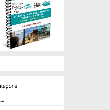
tegórie
ika