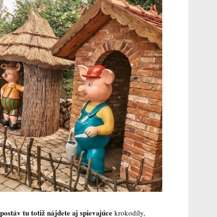
stáv tu totiž nájdete aj spievajúce
krokodíly,