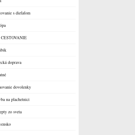
a
tovanie s dieťaťom
ópa
 a CESTOVANIE
ibik
ecká doprava
atné
novanie dovolenky
vba na plachetnici
epty zo sveta
vensko