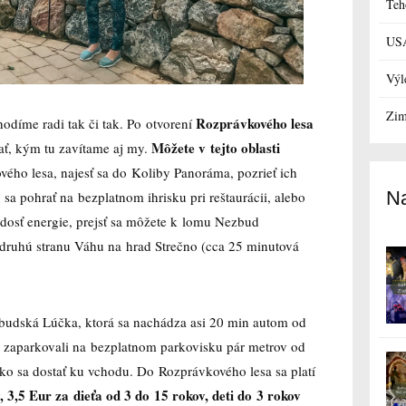
Teh
US
Výl
Zim
Rozprávkového lesa
odíme radi tak či tak. Po otvorení
Môžete v tejto oblasti
vať, kým tu zavítame aj my.
vého lesa, najesť sa do Koliby Panoráma, pozrieť ich
Na
sa pohrať na bezplatnom ihrisku pri reštaurácii, alebo
e dosť energie, prejsť sa môžete k lomu Nezbud
a druhú stranu Váhu na hrad Strečno (cca 25 minutová
budská Lúčka, ktorá sa nachádza asi 20 min autom od
a zaparkovali na bezplatnom parkovisku pár metrov od
ko sa dostať ku vchodu. Do Rozprávkového lesa sa platí
 3,5 Eur za dieťa od 3 do 15 rokov, deti do 3 rokov