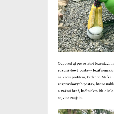
Odpoveď aj pre ostatné lozeniachti
rozprávkové postavy loziť nemalo
najväčší problém, keďže to Maťka l
rozprávkových postáv, ktoré nahla
a začnú hrať, keď niekto ide okolo
najviac zaujalo.