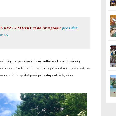
 BEZ CESTOVKY aj na Instagrame
pre videá
tov >>
hodníky, popri ktorých sú veľké sochy a domčeky
c sa do 2 sekúnd po vstupe vyštveral na prvú atrakciu
 sa vrátila spýtať pani pri vstupenkách, či sa