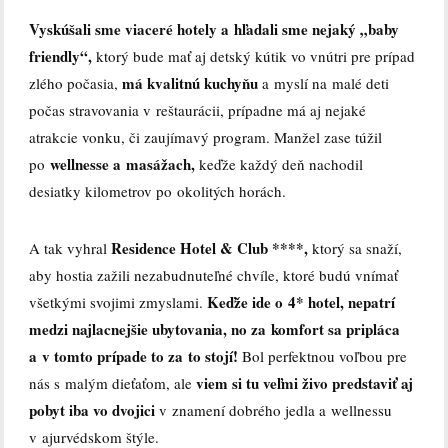
Vyskúšali sme viaceré hotely a hľadali sme nejaký „baby
friendly“,
ktorý bude mať aj detský kútik vo vnútri pre prípad
má kvalitnú kuchyňu
zlého počasia,
a myslí na malé deti
počas stravovania v reštaurácii, prípadne má aj nejaké
atrakcie vonku, či zaujímavý program. Manžel zase túžil
wellnesse a masážach,
po
keďže každý deň nachodil
desiatky kilometrov po okolitých horách.
Residence Hotel & Club ****,
A tak vyhral
ktorý sa snaží,
aby hostia zažili nezabudnuteľné chvíle, ktoré budú vnímať
Keďže ide o 4* hotel, nepatrí
všetkými svojimi zmyslami.
medzi najlacnejšie ubytovania, no za komfort sa pripláca
a v tomto prípade to za to stojí!
Bol perfektnou voľbou pre
viem si tu veľmi živo predstaviť aj
nás s malým dieťaťom, ale
pobyt iba vo dvojici
v znamení dobrého jedla a wellnessu
v ajurvédskom štýle.