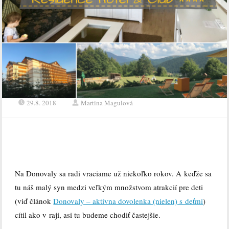
29.8. 2018
Martina Magulová
Na Donovaly sa radi vraciame už niekoľko rokov. A keďže sa
tu náš malý syn medzi veľkým množstvom atrakcií pre deti
(viď článok
Donovaly – aktívna dovolenka (nielen) s deťmi
)
cítil ako v raji, asi tu budeme chodiť častejšie.