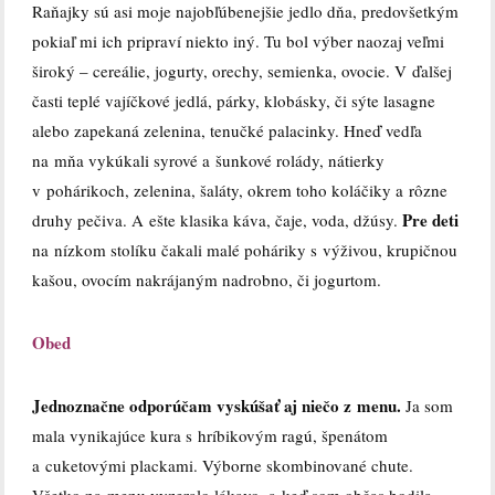
Raňajky sú asi moje najobľúbenejšie jedlo dňa, predovšetkým
pokiaľ mi ich pripraví niekto iný. Tu bol výber naozaj veľmi
široký – cereálie, jogurty, orechy, semienka, ovocie. V ďalšej
časti teplé vajíčkové jedlá, párky, klobásky, či sýte lasagne
alebo zapekaná zelenina, tenučké palacinky. Hneď vedľa
na mňa vykúkali syrové a šunkové rolády, nátierky
v pohárikoch, zelenina, šaláty, okrem toho koláčiky a rôzne
Pre deti
druhy pečiva. A ešte klasika káva, čaje, voda, džúsy.
na nízkom stolíku čakali malé poháriky s výživou, krupičnou
kašou, ovocím nakrájaným nadrobno, či jogurtom.
Obed
Jednoznačne odporúčam vyskúšať aj niečo z menu.
Ja som
mala vynikajúce kura s hríbikovým ragú, špenátom
a cuketovými plackami. Výborne skombinované chute.