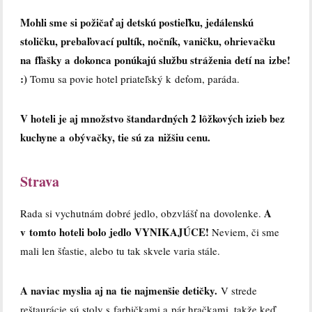
Mohli sme si požičať aj detskú postieľku, jedálenskú
stoličku, prebaľovací pultík, nočník, vaničku, ohrievačku
na fľašky a dokonca ponúkajú službu stráženia detí na izbe!
:)
Tomu sa povie hotel priateľský k deťom, paráda.
V hoteli je aj množstvo štandardných 2 lôžkových izieb bez
kuchyne a obývačky, tie sú za nižšiu cenu.
Strava
A
Rada si vychutnám dobré jedlo, obzvlášť na dovolenke.
v tomto hoteli bolo jedlo VYNIKAJÚCE!
Neviem, či sme
mali len šťastie, alebo tu tak skvele varia stále.
A naviac myslia aj na tie najmenšie detičky.
V strede
reštaurácie sú stoly s farbičkami a pár hračkami, takže keď