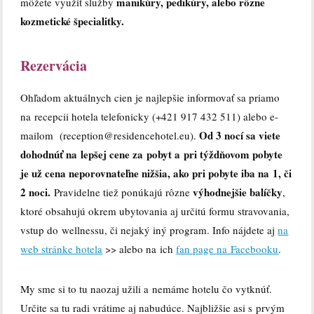
manikúry, pedikúry, alebo rôzne
môžete využiť služby
kozmetické špecialitky.
Rezervácia
Ohľadom aktuálnych cien je najlepšie informovať sa priamo
na recepcii hotela telefonicky (+421 917 432 511) alebo e-
Od 3 nocí sa viete
mailom (reception@residencehotel.eu).
dohodnúť na lepšej cene za pobyt a pri týždňovom pobyte
je už cena neporovnateľne nižšia, ako pri pobyte iba na 1, či
2 noci.
výhodnejšie balíčky
Pravidelne tiež ponúkajú rôzne
,
ktoré obsahujú okrem ubytovania aj určitú formu stravovania,
vstup do wellnessu, či nejaký iný program. Info nájdete aj
na
web stránke hotela
>> alebo na ich
fan page na Facebooku
.
My sme si to tu naozaj užili a nemáme hotelu čo vytknúť.
Určite sa tu radi vrátime aj nabudúce. Najbližšie asi s prvým