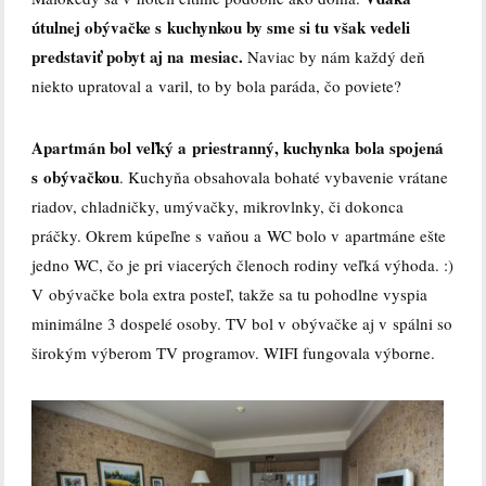
útulnej obývačke s kuchynkou by sme si tu však vedeli
predstaviť pobyt aj na mesiac.
Naviac by nám každý deň
niekto upratoval a varil, to by bola paráda, čo poviete?
Apartmán bol veľký a priestranný, k
uchynka bola spojená
s obývačkou
. Kuchyňa obsahovala bohaté vybavenie vrátane
riadov, chladničky, umývačky, mikrovlnky, či dokonca
práčky. Okrem kúpeľne s vaňou a WC bolo v apartmáne ešte
jedno WC, čo je pri viacerých členoch rodiny veľká výhoda. :)
V obývačke bola extra posteľ, takže sa tu pohodlne vyspia
minimálne 3 dospelé osoby. TV bol v obývačke aj v spálni so
širokým výberom TV programov. WIFI fungovala výborne.