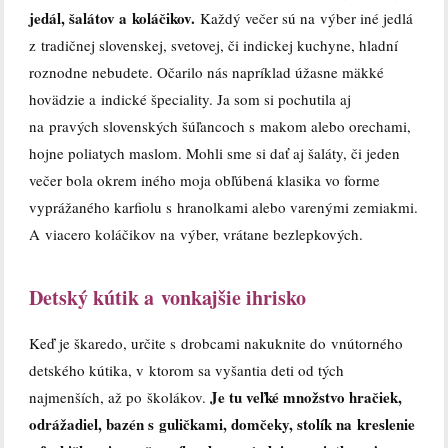
jedál, šalátov a koláčikov.
Každý večer sú na výber iné jedlá
z tradičnej slovenskej, svetovej, či indickej kuchyne, hladní
roznodne nebudete. Očarilo nás napríklad úžasne mäkké
hovädzie a indické špeciality. Ja som si pochutila aj
na pravých slovenských šúľancoch s makom alebo orechami,
hojne poliatych maslom. Mohli sme si dať aj šaláty, či jeden
večer bola okrem iného moja obľúbená klasika vo forme
vyprážaného karfiolu s hranolkami alebo varenými zemiakmi.
A viacero koláčikov na výber, vrátane bezlepkových.
Detský kútik a vonkajšie ihrisko
Keď je škaredo, určite s drobcami nakuknite do vnútorného
detského kútika, v ktorom sa vyšantia deti od tých
Je tu veľké množstvo hračiek,
najmenších, až po školákov.
odrážadiel, bazén s guličkami, domčeky, stolík na kreslenie