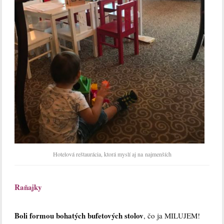
Hotelová reštaurácia, ktorá myslí aj na najmenších
Raňajky
Boli formou bohatých bufetových stolov
, čo ja MILUJEM!