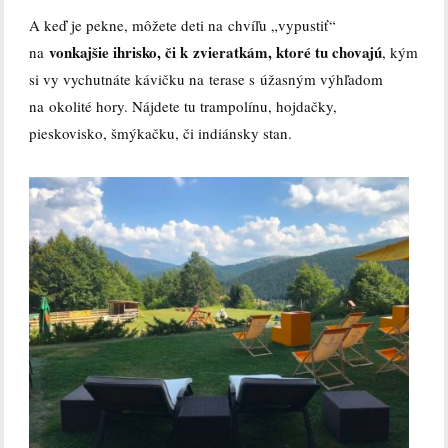
A keď je pekne, môžete deti na chvíľu „vypustiť“
vonkajšie ihrisko, či k zvieratkám, ktoré tu chovajú
na
, kým
si vy vychutnáte kávičku na terase s úžasným výhľadom
na okolité hory. Nájdete tu trampolínu, hojdačky,
pieskovisko, šmýkačku, či indiánsky stan.