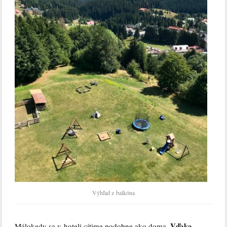
Výhľad z balkóna
Vďaka
Málokedy sa v hoteli cítime podobne ako doma.