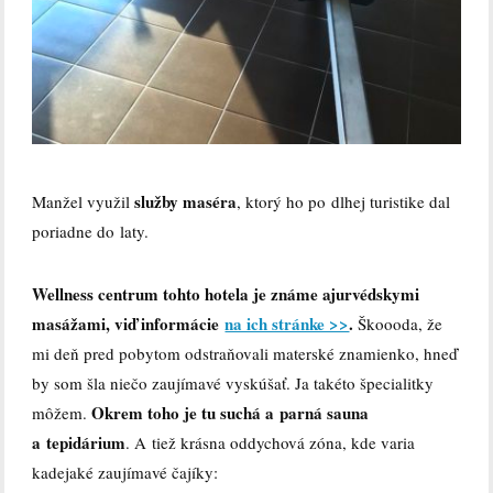
služby maséra
Manžel využil
, ktorý ho po dlhej turistike dal
poriadne do laty.
Wellness centrum tohto hotela je známe ajurvédskymi
masážami, viď informácie
na ich stránke >>
.
Škoooda, že
mi deň pred pobytom odstraňovali materské znamienko, hneď
by som šla niečo zaujímavé vyskúšať. Ja takéto špecialitky
Okrem toho je tu suchá a parná sauna
môžem.
a tepidárium
. A tiež krásna oddychová zóna, kde varia
kadejaké zaujímavé čajíky: