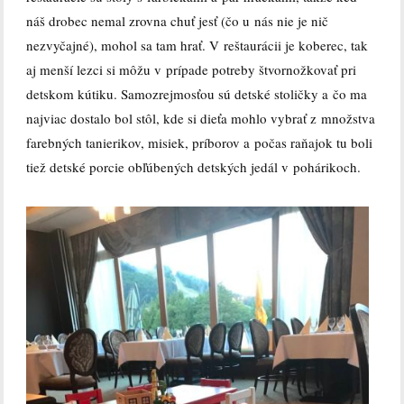
náš drobec nemal zrovna chuť jesť (čo u nás nie je nič
nezvyčajné), mohol sa tam hrať. V reštaurácii je koberec, tak
aj menší lezci si môžu v prípade potreby štvornožkovať pri
detskom kútiku. Samozrejmosťou sú detské stoličky a čo ma
najviac dostalo bol stôl, kde si dieťa mohlo vybrať z množstva
farebných tanierikov, misiek, príborov a počas raňajok tu boli
tiež detské porcie obľúbených detských jedál v pohárikoch.