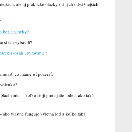
estach, ale aj praktické otázky od tých odvážnejších:
?
ka bez cestovky?
 si ich vybavili?
arezervovali ubytovanie?
me ísť, čo máme ísť pozerať?
dovolenku?
plachetnici – koľko stojí
prenajatie lode a ako taká
 – ako vlastne funguje výletná loď a koľko taká