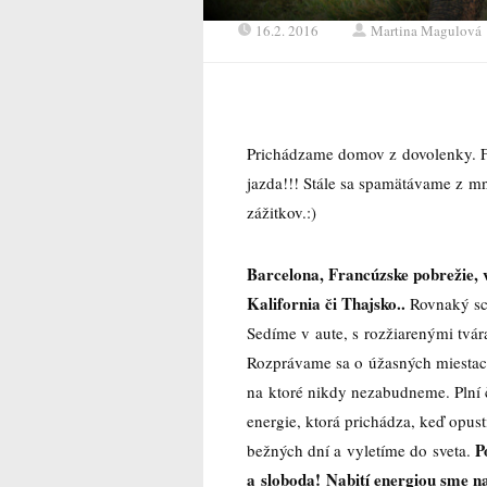
16.2. 2016
Martina Magulová
Prichádzame domov z dovolenky. F
jazda!!! Stále sa spamätávame z m
zážitkov.:)
Barcelona, Francúzske pobrežie, v
Kalifornia či Thajsko..
Rovnaký sc
Sedíme v aute, s rozžiarenými tvár
Rozprávame sa o úžasných miestac
na ktoré nikdy nezabudneme. Plní 
energie, ktorá prichádza, keď opust
P
bežných dní a vyletíme do sveta.
a sloboda! Nabití energiou sme n