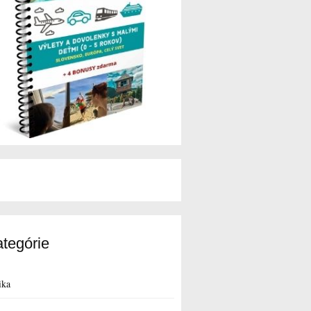
tegórie
ika