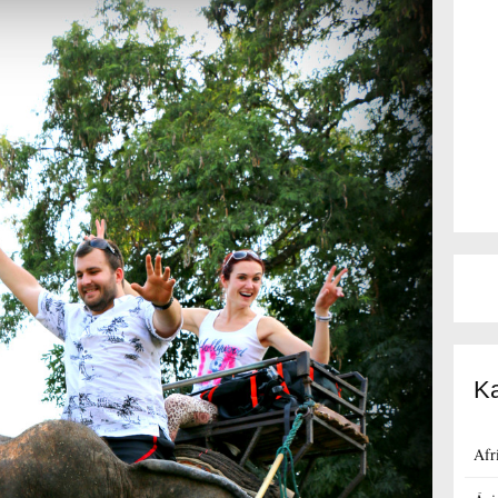
Ka
Afr