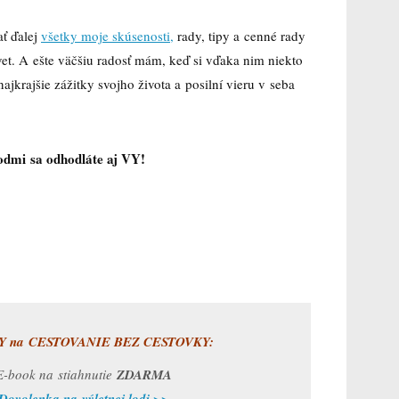
ť ďalej
všetky moje skúsenosti,
rady, tipy a cenné rady
et. A ešte väčšiu radosť mám, keď si vďaka nim niekto
 najkrajšie zážitky svojho života a posilní vieru v seba
odmi sa odhodláte aj VY!
 na CESTOVANIE BEZ CESTOVKY:
E-book na stiahnutie
ZDARMA
Dovolenka na výletnej lodi >>