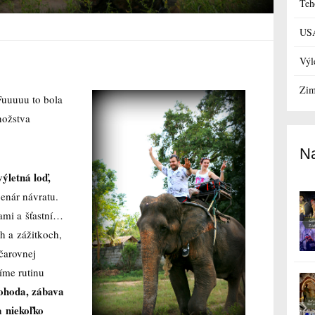
Teh
US
Výl
Zim
uuuuu to bola
nožstva
Na
ýletná loď,
enár návratu.
ami a šťastní…
h a zážitkoch,
čarovnej
íme rutinu
ohoda, zábava
a niekoľko