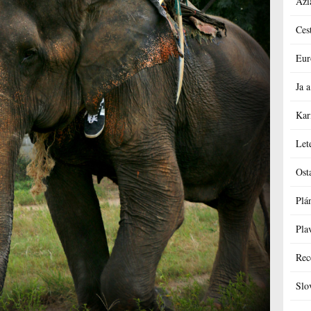
Ázi
Ces
Eur
Ja
Kar
Let
Ost
Plá
Pla
Rec
Slo