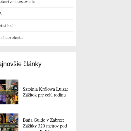
otenstvo a cestovanie
A
etná loď
ná dovolenka
jnovšie články
Sztolnia Królowa Luiza:
Zážitok pre celú rodinu
Baňa Guido v Zabrze:
Zážitky 320 metrov pod