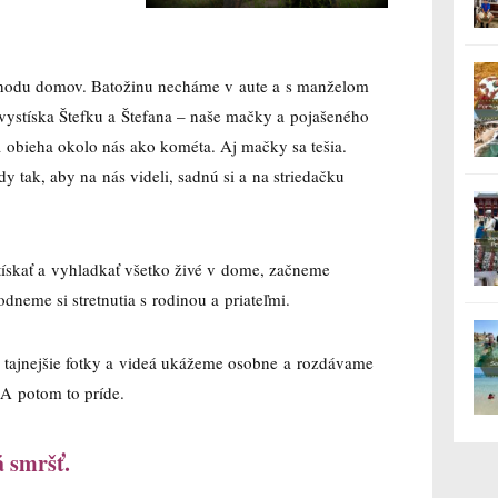
chodu domov. Batožinu necháme v aute a s manželom
 vystíska Štefku a Štefana – naše mačky a pojašeného
 a obieha okolo nás ako kométa. Aj mačky sa tešia.
tak, aby na nás videli, sadnú si a na striedačku
tískať a vyhladkať všetko živé v dome, začneme
odneme si stretnutia s rodinou a priateľmi.
e tajnejšie fotky a videá ukážeme osobne a rozdávame
 A potom to príde.
á smršť.