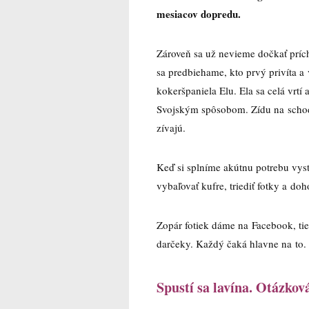
mesiacov dopredu.
Zároveň sa už nevieme dočkať prí
sa predbiehame, kto prvý privíta a
kokeršpaniela Elu. Ela sa celá vrtí
Svojským spôsobom. Zídu na schody 
zívajú.
Keď si splníme akútnu potrebu vys
vybaľovať kufre, triediť fotky a doh
Zopár fotiek dáme na Facebook, ti
darčeky. Každý čaká hlavne na to.
Spustí sa lavína. Otázkov