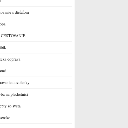
a
tovanie s dieťaťom
ópa
 a CESTOVANIE
ibik
ecká doprava
atné
novanie dovolenky
vba na plachetnici
epty zo sveta
vensko