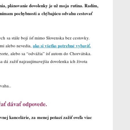
a, plánovanie dovolenky je už moja rutina. Radím,
 vnímam pochybnosti a chýbajúcu odvahu cestovať
ch sa stále bojí ísť mimo Slovenska bez cestovky.
ako si všetko potrebné vybaviť.
ami alebo nevedia,
zorte, alebo sa “odvážia” ísť autom do Chorvátska.
a dá zažiť najzaujímavejšia dovolenka ich života
vaha..
čať dávať odpovede.
vnej kancelárie, za menej peňazí zažiť oveľa viac