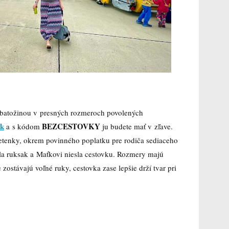
u batožinou v presných rozmeroch povolených
sk
BEZCESTOVKY
a s kódom
ju budete mať v zľave.
letenky, okrem povinného poplatku pre rodiča sediaceho
la ruksak a Maťkovi niesla cestovku. Rozmery majú
 zostávajú voľné ruky, cestovka zase lepšie drží tvar pri