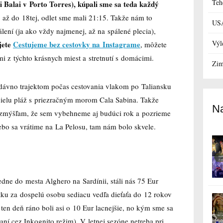
Teh
 Balai v Porto Torres), kúpali sme sa teda každý
až do 18tej, odlet sme mali 21:15. Takže nám to
US
álení (ja ako vždy najmenej, až na spálené plecia),
Výl
jete
Cestujeme bez cestovky na Instagrame
, môžete
ami z týchto krásnych miest a stretnutí s domácimi.
Zim
 dávno trajektom počas cestovania vlakom po Taliansku
ielu pláž s priezračným morom Cala Sabina. Takže
Na
rozmýšľam, že sem vybehneme aj budúci rok a pozrieme
lebo sa vrátime na La Pelosu, tam nám bolo skvele.
dne do mesta Alghero na Sardínii, stáli nás 75 Eur
tku za dospelú osobu sediacu vedľa dieťaťa do 12 rokov
 ten deň ráno boli asi o 10 Eur lacnejšie, no kým sme sa
raní cez Inkognito režim). V letnej sezóne netreba pri