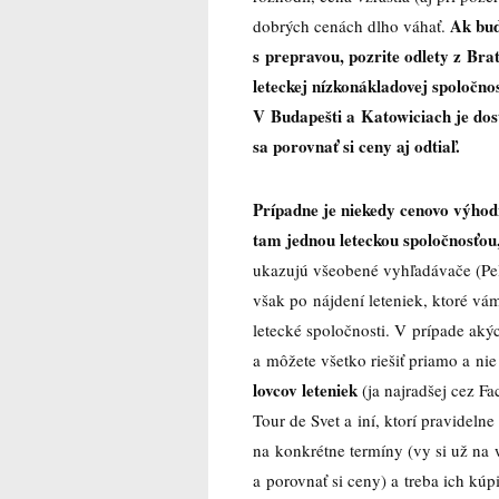
Ak bud
dobrých cenách dlho váhať.
s prepravou, pozrite odlety z Bra
leteckej nízkonákladovej spoločno
V Budapešti a Katowiciach je dosť
sa porovnať si ceny aj odtiaľ.
Prípadne je niekedy cenovo výhod
tam jednou leteckou spoločnosťou
ukazujú všeobené vyhľadávače (Peli
však po nájdení leteniek, ktoré v
letecké spoločnosti. V prípade aký
a môžete všetko riešiť priamo a nie
lovcov leteniek
(ja najradšej cez 
Tour de Svet a iní, ktorí pravideln
na konkrétne termíny (vy si už na 
a porovnať si ceny) a treba ich kúp