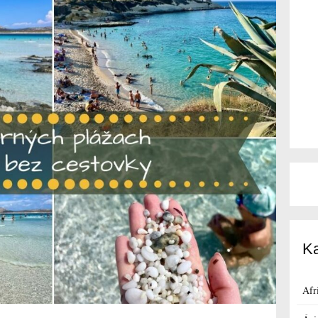
Ka
Afr