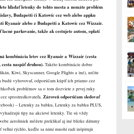
ete hľadať letenky do tohto mesta a nemáte problém
tislavy, Budapešti či Katowíc cez web alebo appku
sti Ryanair alebo z Budapešti a Katowíc cez Wizzair.
 lacné parkovanie, takže ak cestujete autom, oplatí
ná kombinácia letov cez Ryanair a Wizzair (cesta
, cesta naspäť druhou).
Takéto kombinácie dobre
kán, Kiwi, Skyscanner, Google Flights a iné), určite
ám budú vyhovovať, odporúčam kúpiť ich priamo cez
chkoľvek problémov sa o tom dozviete z prvej ruky
Zároveň odporúčam sledovať
 cez sprostredkovateľa.
Facebook) – Letenky za babku, Letenky za babku PLUS,
e vyhadzujú tipy na akciové letenky. Tie sú vždy
webe aeroliniek môžete preklikať aj iné blízke dátumy
iť veľmi rýchlo, keďže sa nimi mnohí radi inšpirujú