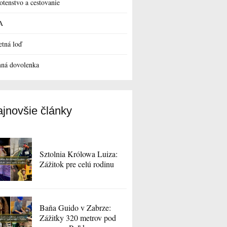
otenstvo a cestovanie
A
etná loď
ná dovolenka
jnovšie články
Sztolnia Królowa Luiza:
Zážitok pre celú rodinu
Baňa Guido v Zabrze:
Zážitky 320 metrov pod