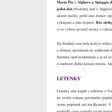
Maria Pia v Alghero a Spiaggia di
jedeň deň.
Posledný deň v Alghero 
akurát stačilo, prišli sme domov op
Kto sledu
vykúpaní a plní dojmov.
si vo výbere pozrieť stories s vide
Na Sardínii som bola kedysi veľmi
a doteraz spomínam na nádhernú b
Sardínia opäť nesklamala a ja už 
si niektoré ďalšie krásne miesta. A
LETENKY
Letenky sme kúpili s odletom z Vie
na osobu vrátane povinného prípla
(tento príplatok má len Ryanair). V
rozhodli, cena vzrástla (aj pri poze