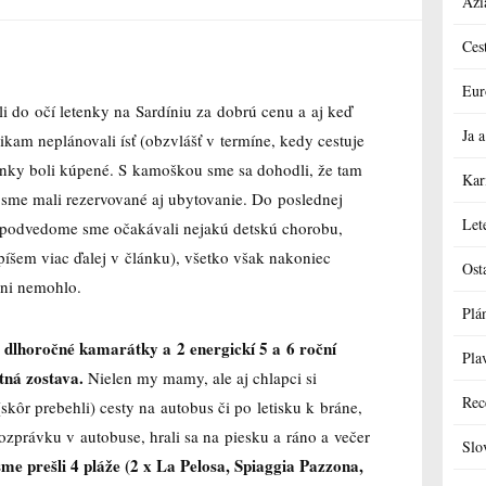
Ázi
Ces
Eur
i do očí letenky na Sardíniu za dobrú cenu a aj keď
Ja
ikam neplánovali ísť (obzvlášť v termíne, kedy cestuje
tenky boli kúpené. S kamoškou sme sa dohodli, že tam
Kar
sme mali rezervované aj ubytovanie. Do poslednej
Let
i (podvedome sme očakávali nejakú detskú chorobu,
íšem viac ďalej v článku), všetko však nakoniec
Ost
ni nemohlo.
Plá
 dlhoročné kamarátky a 2 energickí 5 a 6 roční
Pla
ktná zostava.
Nielen my mamy, ale aj chlapci si
Rec
(skôr prebehli) cesty na autobus či po letisku k bráne,
rozprávku v autobuse, hrali sa na piesku a ráno a večer
Slo
sme prešli 4 pláže (2 x La Pelosa, Spiaggia Pazzona,