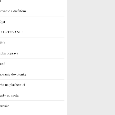
a
tovanie s dieťaťom
ópa
 a CESTOVANIE
ibik
ecká doprava
atné
novanie dovolenky
vba na plachetnici
epty zo sveta
vensko