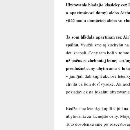
Ubytovanie hľadajte klasicky cez 
a apartmánové domy) alebo Airb
väčšinou u domácich alebo vo vla
Ja som hľadala apartmán cez Air
spálňu.
Využili sme aj kuchyňu na
deti zaspali. Ceny tam boli v tomt
už počas rozbehnutej letnej sezón
predbežné ceny ubytovania v lokali
v júni/júli dali kúpiť akciové lete
chvíľu už boli dosť vysoké. Ak nechc
požiadaviek na lokalitu ubytovania
Keďže sme letenky kúpili v júli na
ubytovania za lacnejšie ceny. Moj
Túto dovolenku sme po rozcestovan