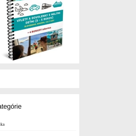
tegórie
ika