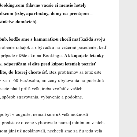
Booking.com (hlavne väčšie či menšie hotely
nb.com (izby, apartmány, domy na prenájom –
stníctve domácich).
bnb, keďže sme s kamarátkou chceli mať každá svoju
 robenie raňajok a obývačku na večerné posedenie, keď
Ak kupujete letenky
o prípade nižšie ako na Bookingu.
y, odporúčam si ešte pred kúpou leteniek pozrieť
te, do ktorej chcete ísť.
Bez problémov sa totiž ešte
nky za +- 60 Eur/osobu, no ceny ubytovania na poslednú
ete platiť príliš veľa, treba zvoľniť z vašich
, spôsob stravovania, vybavenie a podobne.
 pobyt v auguste, nemali sme už veľa možností
ej predstave o cene vyhovovalo naozaj minimum z nich.
om júni už neplánovali, nechceli sme za ňu teda veľa