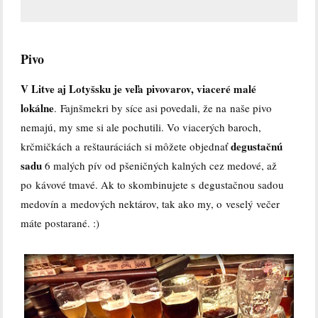
Pivo
V Litve aj Lotyšsku je veľa pivovarov, viaceré malé
lokálne
. Fajnšmekri by síce asi povedali, že na naše pivo
nemajú, my sme si ale pochutili. Vo viacerých baroch,
degustačnú
krčmičkách a reštauráciách si môžete objednať
sadu
6 malých pív od pšeničných kalných cez medové, až
po kávové tmavé. Ak to skombinujete s degustačnou sadou
medovín a medových nektárov, tak ako my, o veselý večer
máte postarané. :)