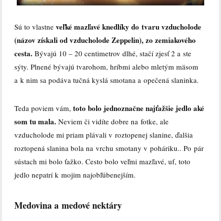
veľké mazľavé knedlíky do tvaru vzducholode
Sú to vlastne
(názov získali od vzducholode Zeppelin), zo zemiakového
cesta.
Bývajú 10 – 20 centimetrov dlhé, stačí zjesť 2 a ste
sýty. Plnené bývajú tvarohom, hríbmi alebo mletým mäsom
a k nim sa podáva tučná kyslá smotana a opečená slaninka.
toto bolo jednoznačne najťažšie jedlo aké
Teda poviem vám,
som tu mala.
Neviem či vidíte dobre na fotke, ale
vzducholode mi priam plávali v roztopenej slanine, ďalšia
roztopená slanina bola na vrchu smotany v poháriku.. Po pár
sústach mi bolo ťažko. Cesto bolo veľmi mazľavé, uf, toto
jedlo nepatrí k mojim najobľúbenejším.
Medovina a medové nektáry