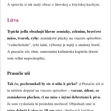
A spravila si tak malý obraz o litovskej a lotyšskej kuchyni.
Litva
Typické jedlá obsahujú hlavne zemiaky, zeleninu, bravčové
mäso, tvaroh, ryby:
zemiakové placky na viacero spôsobov,
“vzducholode”, rybí šalát, výborný je teplý a studený boršč.
A prasačie uši, ehm, samostatná kulinárska kapitola (ktorú
som veľmi nepochopila)..
Prasačie uši
Tak čo, pochrumkali by ste si uško k pivku? ;)
Prasačie uši si
varené, údené, so
tu môžete dopriať na viacero spôsobov –
zemiakovou plackou, či na mise s inými dobrotami k pivu.
Ja som vyskúšala tú poslednú možnosť. Objednali sme si
misu dobrôt k pivu za 10 eur
plnú cibuľových krúžkov,