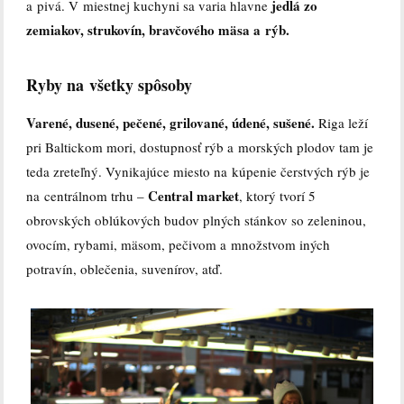
jedlá zo
a pivá. V miestnej kuchyni sa varia hlavne
zemiakov, strukovín, bravčového mäsa a rýb.
Ryby na všetky spôsoby
Varené, dusené, pečené, grilované, údené, sušené.
Riga leží
pri Baltickom mori, dostupnosť rýb a morských plodov tam je
teda zreteľný. Vynikajúce miesto na kúpenie čerstvých rýb je
Central market
na centrálnom trhu –
, ktorý tvorí 5
obrovských oblúkových budov plných stánkov so zeleninou,
ovocím, rybami, mäsom, pečivom a množstvom iných
potravín, oblečenia, suvenírov, atď.