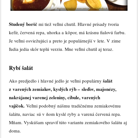
Studený boršč
mi tiež veľmi chutil. Hlavné prísady tvoria
kefír, červená repa, uhorka a kôpor, má krásnu fialovú farbu.
Je veľmi osviežujúci a preto je populárnejší v lete. V zime
ľudia jedia skôr teplú verziu. Mne veľmi chutil aj teraz.
Rybí šalát
šalát
Ako predjedlo i hlavné jedlo je veľmi populárny
z varených zemiakov, kyslých rýb – sleďov, majonézy,
nakrájanej varenej zeleniny, cibule, varených
vajíčok.
Veľmi podobný nášmu tradičnému zemiakovému
šalátu, naviac sú v ňom kyslé ryby a varená červená repa.
Mňam. Vyskúšam spraviť túto variantu zemiakového šalátu aj
doma.