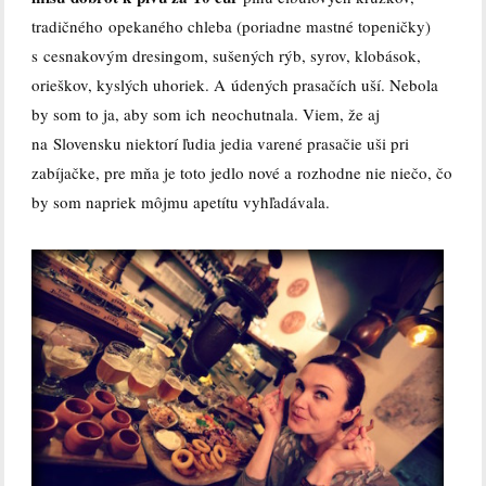
tradičného opekaného chleba (poriadne mastné topeničky)
s cesnakovým dresingom, sušených rýb, syrov, klobások,
orieškov, kyslých uhoriek. A údených prasačích uší. Nebola
by som to ja, aby som ich neochutnala. Viem, že aj
na Slovensku niektorí ľudia jedia varené prasačie uši pri
zabíjačke, pre mňa je toto jedlo nové a rozhodne nie niečo, čo
by som napriek môjmu apetítu vyhľadávala.