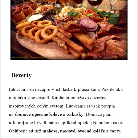
Dezerty
Litovčania sa nezaprú v ich láske k prasiatkam. Pozrite akú
muffinku sme dostali. Kúpite tu množstvo dezertov
inšpirovaných celým svetom. Litovčania si však potrpia
domáce upečené koláče a zákusky
na
. Domáca pani,
u ktorej sme bývali, nám napríklad upiekla Napoleon cake.
makové, medové, ovocné koláče a torty.
Obľúbené sú tiež