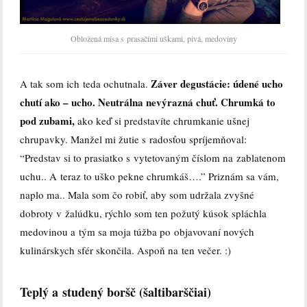
Obložená misa s prasačími uškami, pivá, medoviny
Záver degustácie: údené ucho
A tak som ich teda ochutnala.
chutí ako – ucho. Neutrálna nevýrazná chuť. Chrumká to
pod zubami,
ako keď si predstavíte chrumkanie ušnej
chrupavky. Manžel mi žutie s radosťou spríjemňoval:
“Predstav si to prasiatko s vytetovaným číslom na zablatenom
uchu.. A teraz to uško pekne chrumkáš….” Priznám sa vám,
naplo ma.. Mala som čo robiť, aby som udržala zvyšné
dobroty v žalúdku, rýchlo som ten požutý kúsok spláchla
medovinou a tým sa moja túžba po objavovaní nových
kulinárskych sfér skončila. Aspoň na ten večer. :)
Teplý a studený boršč (šaltibarščiai)