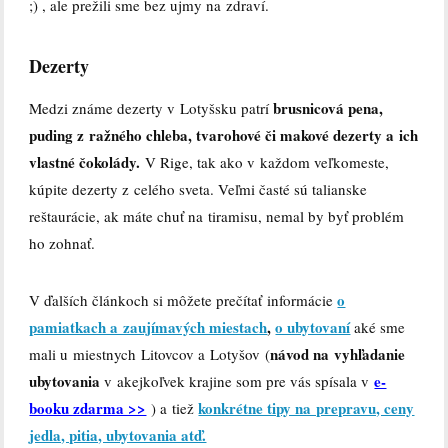
;) , ale prežili sme bez ujmy na zdraví.
Dezerty
brusnicová pena,
Medzi známe dezerty v Lotyšsku patrí
puding z ražného chleba, tvarohové či makové dezerty a ich
vlastné čokolády.
V Rige, tak ako v každom veľkomeste,
kúpite dezerty z celého sveta. Veľmi časté sú talianske
reštaurácie, ak máte chuť na tiramisu, nemal by byť problém
ho zohnať.
o
V ďalších článkoch si môžete prečítať informácie
pamiatkach a zaujímavých miestach
,
o ubytovaní
aké sme
návod na vyhľadanie
mali u miestnych Litovcov a Lotyšov (
ubytovania
e-
v akejkoľvek krajine som pre vás spísala v
booku zdarma >>
konkrétne tipy na prepravu, ceny
) a tiež
jedla, pitia, ubytovania atď.