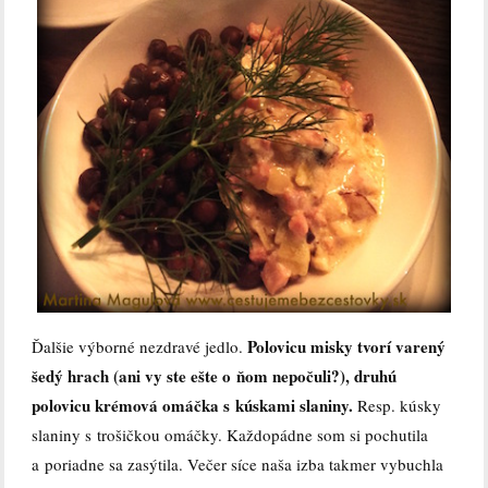
Polovicu misky tvorí varený
Ďalšie výborné nezdravé jedlo.
šedý hrach (ani vy ste ešte o ňom nepočuli?), druhú
polovicu krémová omáčka s kúskami slaniny.
Resp. kúsky
slaniny s trošičkou omáčky. Každopádne som si pochutila
a poriadne sa zasýtila. Večer síce naša izba takmer vybuchla