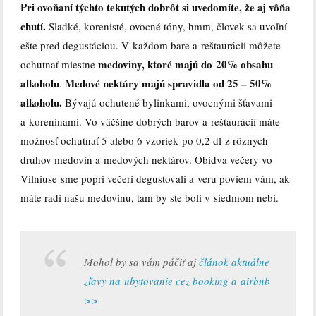
Pri ovoňaní týchto tekutých dobrôt si uvedomíte, že aj vôňa
chutí.
Sladké, korenisté, ovocné tóny, hmm, človek sa uvoľní
ešte pred degustáciou. V každom bare a reštaurácii môžete
medoviny, ktoré majú do 20% obsahu
ochutnať miestne
alkoholu
Medové nektáry majú spravidla od 25 – 50%
.
alkoholu.
Bývajú ochutené bylinkami, ovocnými šťavami
a koreninami. Vo väčšine dobrých barov a reštaurácií máte
možnosť ochutnať 5 alebo 6 vzoriek po 0,2 dl z rôznych
druhov medovín a medových nektárov. Obidva večery vo
Vilniuse sme popri večeri degustovali a veru poviem vám, ak
máte radi našu medovinu, tam by ste boli v siedmom nebi.
Mohol by sa vám páčiť aj
článok aktuálne
zľavy na ubytovanie cez booking a airbnb
>>