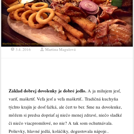
3.4. 2016
Martina Magulová
Základ dobrej dovolenky je dobré jedlo.
A ja milujem jesť,
variť, maškrtiť. Veľa jesť a veľa maškrtiť.. Tradičná kuchyňa
týchto krajín je dosť ťažká, ale čert to ber. Sme na dovolenke,
môžem si predsa dopriať aj niečo menej zdravé, niečo sladké
či niečo viacpromilové, no nie? A tak som ochutnávala.
Polievky, hlavné jedlá, koláčiky, degustovala nápoje..