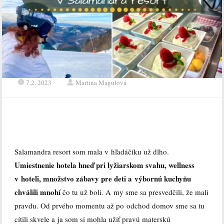
7.2. 2023
Martina Magulová
Salamandra resort som mala v hľadáčiku už dlho.
Umiestnenie hotela hneď pri lyžiarskom svahu, wellness
v hoteli, množstvo zábavy pre deti a výbornú kuchyňu
chválili mnohí
čo tu už boli. A my sme sa presvedčili, že mali
pravdu. Od prvého momentu až po odchod domov sme sa tu
cítili skvele a ja som si mohla užiť pravú materskú