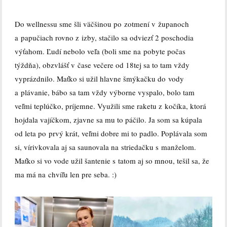
Do wellnessu sme šli väčšinou po zotmení v županoch
a papučiach rovno z izby, stačilo sa odviezť 2 poschodia
výťahom. Ľudí nebolo veľa (boli sme na pobyte počas
týždňa), obzvlášť v čase večere od 18tej sa to tam vždy
vyprázdnilo. Maťko si užil hlavne šmýkačku do vody
a plávanie, bábo sa tam vždy výborne vyspalo, bolo tam
veľmi teplúčko, príjemne. Využili sme raketu z kočíka, ktorá
hojdala vajíčkom, zjavne sa mu to páčilo. Ja som sa kúpala
od leta po prvý krát, veľmi dobre mi to padlo. Poplávala som
si, vírivkovala aj sa saunovala na striedačku s manželom.
Maťko si vo vode užil šantenie s tatom aj so mnou, tešil sa, že
ma má na chvíľu len pre seba. :)