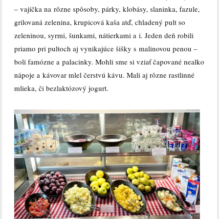
– vajíčka na rôzne spôsoby, párky, klobásy, slaninka, fazule,
grilovaná zelenina, krupicová kaša atď, chladený pult so
zeleninou, syrmi, šunkami, nátierkami a i. Jeden deň robili
priamo pri pultoch aj vynikajúce šišky s malinovou penou –
boli famózne a palacinky. Mohli sme si vziať čapované nealko
nápoje a kávovar mlel čerstvú kávu. Mali aj rôzne rastlinné
mlieka, či bezlaktózový jogurt.