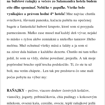
na bufetové raňajky a večere zo Salamandra hotela budem
ešte dlho spomínať. Nebíčko v papuľke. Všetko bolo
vynikajúce a právom hodné 4* hotela!
Mne najviac chutila
sviečková, šťavnatá panenka, kačacia paštéta na opečenej
bagete a fantastické hubové krupoto, ktoré som si posypala
parmezánom. Maťko zase musel mať každý deň vývar, nejaké
to mäsko s ryžou alebo zemiakmi a niekoľko tanierov žltého
melóna. Muž ochutnal všetky mäsá a šaláty a ja som si
na záver dala hádam z každého dezertu. Chutilo mi tam toľko
jedál, že som sa vždy, slušne povedané, prejedla. A tak moje
popôrodné brucho opäť trocha podskočilo. Tí, čo ste tu už
boli, ma verím chápete.. Len tak pre predstavu čo sme mali
počas pobytu na výber my:
RAŇAJKY
– pečivo, viacero druhov čerstvých koláčov,
vianočky, jogurty, pribináčikovia, chia pudingy s kokosovým
mliekom, ovsená kaša, cereálie, ovocie, teplé raňajkové jedlá