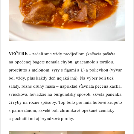
VEČERE
– začali sme vždy predjedlom (kačacia paštéta
na opečenej bagete nemala chybu, guacamole s tortilou,
prosciutto s melónom, syry s figami a i.) a polievkou (vývar
bol vždy, plus každý deň nejaká iná). Na výber boli tiež
šaláty, rôzne druhy mäsa – napríklad šťavnatá pečená kačka,
sviečková, hovädzie na burgundský spôsob, skvelá panenka,
či ryby na rôzne spôsoby. Top bolo pre mňa hubové krupoto
s parmezánom, skvelé boli chrumkavé opekané zemiaky
a pochutili mi aj bryndzové pirohy.