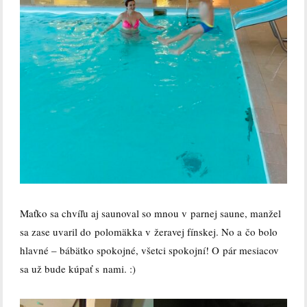
Maťko sa chvíľu aj saunoval so mnou v parnej saune, manžel
sa zase uvaril do polomäkka v žeravej fínskej. No a čo bolo
hlavné – bábätko spokojné, všetci spokojní! O pár mesiacov
sa už bude kúpať s nami. :)