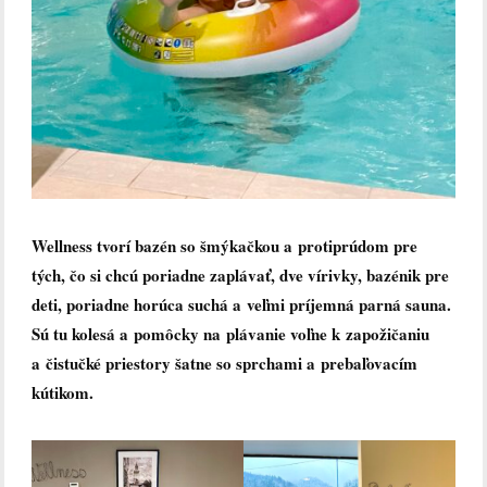
Wellness
tvorí bazén so šmýkačkou a protiprúdom pre
tých, čo si chcú poriadne zaplávať, dve vírivky, bazénik pre
deti, poriadne horúca suchá a veľmi príjemná parná sauna.
Sú tu
kolesá a pomôcky na plávanie voľne k zapožičaniu
a čistučké priestory šatne so sprchami a prebaľovacím
kútikom.