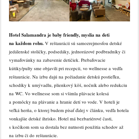
Hotel Salamandra
je baby friendly, myslia na deti
na každom rohu.
V reštaurácii sú samozrejmosťou detské
jedálenské stoličky, podsedáky, jednorázové podbradníky či
vymaľovánky na zabavenie detičiek. Prebaľovacie
kútiky/pulty sme objavili pri recepcii, vo wellnesse a vedľa
reštaurácie. Na izbu dajú na požiadanie detskú postieľku,
schodíky k umývadlu, plienkový kôš, nočník alebo redukciu
na WC. Vo wellnesse som si všimla plávacie kolesá
a pomôcky na plávanie a hranie detí vo vode. V hoteli je
veľká herňa, o ktorej budem písať ďalej v článku, vedľa hotela
vonkajšie detské ihrisko. Hotel má bezbariérové časti,
s kočíkom som sa dostala bez nutnosti použitia schodov až
na izbu či do reštaurácie.