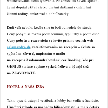
wellnessovania alebo lyžovania. Nakoniec tak skvele spinkal,
že mi doprial užiť si všetko plnými dúškami s ostatnými
členmi rodiny, zrelaxovať a dobiť baterky.
Ľudí veľa nebolo, keďže sme tu boli od nedele do stredy.
Ceny pobytu sa rôznia podľa termínu, typu izby a počtu osôb.
Ceny pobytu a rezerváciu vybavíte priamo cez ich web
salamandra.sk
, zatelefonovaním na recepciu – skúste sa
spýtať na zľavu :), napísaním e-mailu
na recepcia@salamandrahotel.sk, cez Booking, kde pri
GENIUS statuse zvykne vyskočiť zľava
a bývajú tiež
na ZĽAVOMATE.
HOTEL A NAŠA IZBA
Takto vyzerá vstupná vestibula a lobby bar vedľa reštaurácie.
Hneď pri vchode sa nachádza biliardový stôl a malý detský