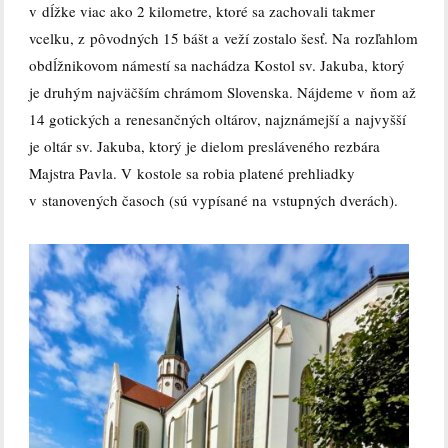
v dĺžke viac ako 2 kilometre, ktoré sa zachovali takmer
vcelku, z pôvodných 15 bášt a veží zostalo šesť. Na rozľahlom
obdĺžnikovom námestí sa nachádza Kostol sv. Jakuba, ktorý
je druhým najväčším chrámom Slovenska. Nájdeme v ňom až
14 gotických a renesančných oltárov, najznámejší a najvyšší
je oltár sv. Jakuba, ktorý je dielom presláveného rezbára
Majstra Pavla. V kostole sa robia platené prehliadky
v stanovených časoch (sú vypísané na vstupných dverách).