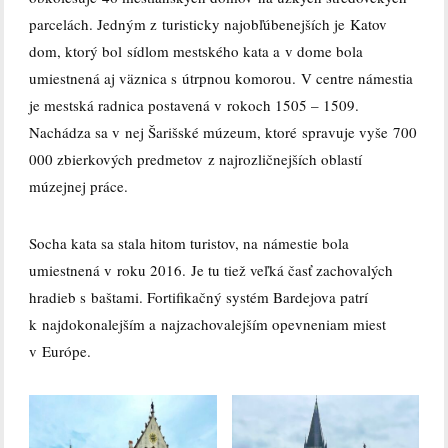
parcelách. Jedným z turisticky najobľúbenejších je Katov
dom, ktorý bol sídlom mestského kata a v dome bola
umiestnená aj väznica s útrpnou komorou. V centre námestia
je mestská radnica postavená v rokoch 1505 – 1509.
Nachádza sa v nej Šarišské múzeum, ktoré spravuje vyše 700
000 zbierkových predmetov z najrozličnejších oblastí
múzejnej práce.
Socha kata sa stala hitom turistov, na námestie bola
umiestnená v roku 2016. Je tu tiež veľká časť zachovalých
hradieb s baštami. Fortifikačný systém Bardejova patrí
k najdokonalejším a najzachovalejším opevneniam miest
v Európe.