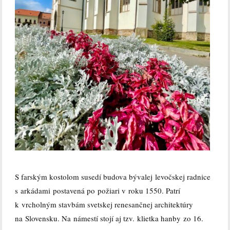
S farským kostolom susedí budova bývalej levočskej radnice
s arkádami postavená po požiari v roku 1550. Patrí
k vrcholným stavbám svetskej renesančnej architektúry
na Slovensku. Na námestí stojí aj tzv. klietka hanby zo 16.