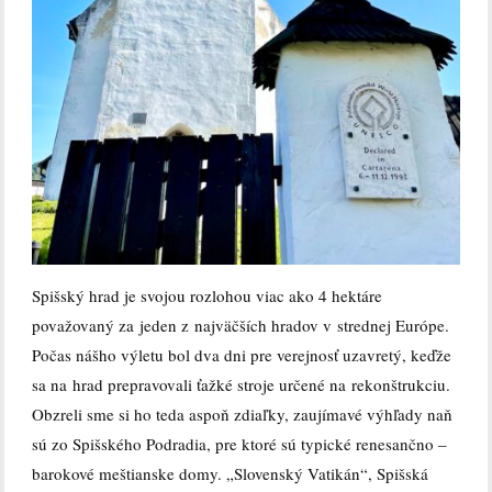
Spišský hrad je svojou rozlohou viac ako 4 hektáre
považovaný za jeden z najväčších hradov v strednej Európe.
Počas nášho výletu bol dva dni pre verejnosť uzavretý, keďže
sa na hrad prepravovali ťažké stroje určené na rekonštrukciu.
Obzreli sme si ho teda aspoň zdiaľky, zaujímavé výhľady naň
sú zo Spišského Podradia, pre ktoré sú typické renesančno –
barokové meštianske domy. „Slovenský Vatikán“, Spišská