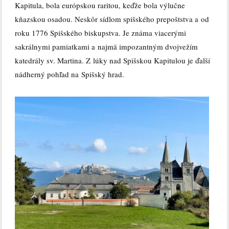
Kapitula, bola európskou raritou, keďže bola výlučne
kňazskou osadou. Neskôr sídlom spišského prepoštstva a od
roku 1776 Spišského biskupstva. Je známa viacerými
sakrálnymi pamiatkami a najmä impozantným dvojvežím
katedrály sv. Martina. Z lúky nad Spišskou Kapitulou je ďalší
nádherný pohľad na Spišský hrad.