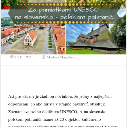
16.10. 2021
Martina Magulová
Asi pre vás nie je žiadnou novinkou, že jedny z najlepších
odporúčaní, čo ako turista v krajine navštíviť, obsahuje
Zoznam svetového dedičstva UNESCO. A na slovensko –
poľskom pohraničí máme až 20 objektov kultúrneho
a prírodného dedičstva zapísaných v tomto zozname! Nájdete