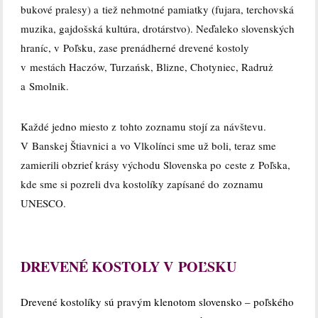
bukové pralesy) a tiež nehmotné pamiatky (fujara, terchovská
muzika, gajdošská kultúra, drotárstvo). Neďaleko slovenských
hraníc, v Poľsku, zase prenádherné drevené kostoly
v mestách Haczów, Turzańsk, Blizne, Chotyniec, Radruż
a Smolnik.
Každé jedno miesto z tohto zoznamu stojí za návštevu.
V Banskej Štiavnici a vo Vlkolínci sme už boli, teraz sme
zamierili obzrieť krásy východu Slovenska po ceste z Poľska,
kde sme si pozreli dva kostolíky zapísané do zoznamu
UNESCO.
DREVENÉ KOSTOLY V POĽSKU
Drevené kostolíky sú pravým klenotom slovensko – poľského