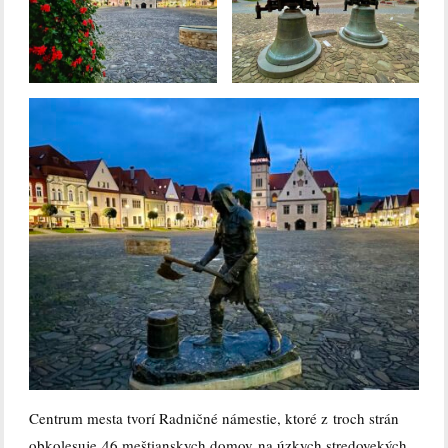
Centrum mesta tvorí Radničné námestie, ktoré z troch strán
obkolesuje 46 meštianskych domov na úzkych stredovekých