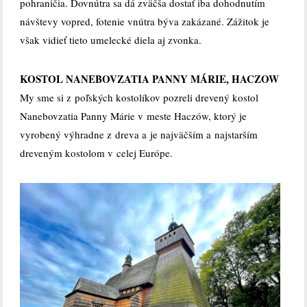
pohraničia. Dovnútra sa dá zväčša dostať iba dohodnutím
návštevy vopred, fotenie vnútra býva zakázané. Zážitok je
však vidieť tieto umelecké diela aj zvonka.
KOSTOL NANEBOVZATIA PANNY MÁRIE, HACZOW
My sme si z poľských kostolíkov pozreli drevený kostol
Nanebovzatia Panny Márie v meste Haczów, ktorý je
vyrobený výhradne z dreva a je najväčším a najstarším
dreveným kostolom v celej Európe.