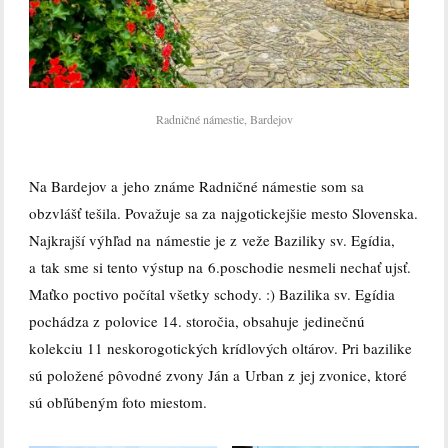
Radničné námestie, Bardejov
Na Bardejov a jeho známe Radničné námestie som sa
obzvlášť tešila. Považuje sa za najgotickejšie mesto Slovenska.
Najkrajší výhľad na námestie je z veže Baziliky sv. Egídia,
a tak sme si tento výstup na 6.poschodie nesmeli nechať ujsť.
Maťko poctivo počítal všetky schody. :) Bazilika sv. Egídia
pochádza z polovice 14. storočia, obsahuje jedinečnú
kolekciu 11 neskorogotických krídlových oltárov. Pri bazilike
sú položené pôvodné zvony Ján a Urban z jej zvonice, ktoré
sú obľúbeným foto miestom.