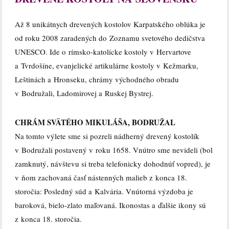
Až 8 unikátnych drevených kostolov Karpatského oblúka je
od roku 2008 zaradených do Zoznamu svetového dedičstva
UNESCO. Ide o rímsko-katolícke kostoly v Hervartove
a Tvrdošíne, evanjelické artikulárne kostoly v Kežmarku,
Leštinách a Hronseku, chrámy východného obradu
v Bodružali, Ladomirovej a Ruskej Bystrej.
CHRÁM SVÄTÉHO MIKULÁŠA, BODRUŽAL
Na tomto výlete sme si pozreli nádherný drevený kostolík
v Bodružali postavený v roku 1658. Vnútro sme nevideli (bol
zamknutý, návštevu si treba telefonicky dohodnúť vopred), je
v ňom zachovaná časť nástenných malieb z konca 18.
storočia: Posledný súd a Kalvária. Vnútorná výzdoba je
baroková, bielo-zlato maľovaná. Ikonostas a ďalšie ikony sú
z konca 18. storočia.