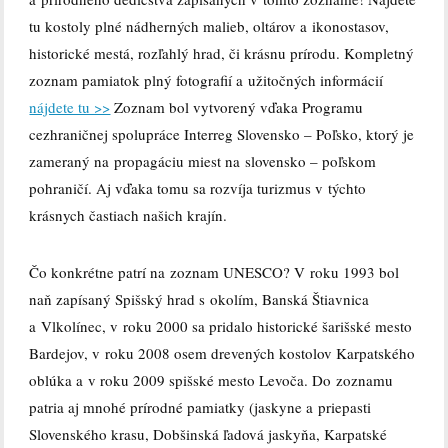
tu kostoly plné nádherných malieb, oltárov a ikonostasov,
historické mestá, rozľahlý hrad, či krásnu prírodu. Kompletný
zoznam pamiatok plný fotografií a užitočných informácií
nájdete tu >>
Zoznam bol vytvorený vďaka Programu
cezhraničnej spolupráce Interreg Slovensko – Poľsko, ktorý je
zameraný na propagáciu miest na slovensko – poľskom
pohraničí. Aj vďaka tomu sa rozvíja turizmus v týchto
krásnych častiach našich krajín.
Čo konkrétne patrí na zoznam UNESCO? V roku 1993 bol
naň zapísaný Spišský hrad s okolím, Banská Štiavnica
a Vlkolínec, v roku 2000 sa pridalo historické šarišské mesto
Bardejov, v roku 2008 osem drevených kostolov Karpatského
oblúka a v roku 2009 spišské mesto Levoča. Do zoznamu
patria aj mnohé prírodné pamiatky (jaskyne a priepasti
Slovenského krasu, Dobšinská ľadová jaskyňa, Karpatské