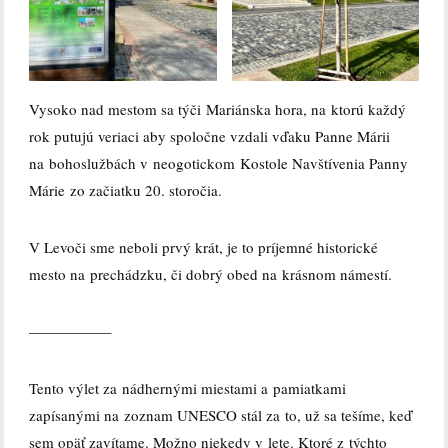
Vysoko nad mestom sa týči Mariánska hora, na ktorú každý
rok putujú veriaci aby spoločne vzdali vďaku Panne Márii
na bohoslužbách v neogotickom Kostole Navštívenia Panny
Márie zo začiatku 20. storočia.
V Levoči sme neboli prvý krát, je to príjemné historické
mesto na prechádzku, či dobrý obed na krásnom námestí.
—————–
Tento výlet za nádhernými miestami a pamiatkami
zapísanými na zoznam UNESCO stál za to, už sa tešíme, keď
sem opäť zavítame. Možno niekedy v lete. Ktoré z týchto