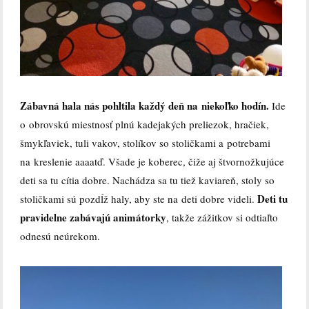
Zábavná hala nás pohltila každý deň na niekoľko hodín.
Ide
o obrovskú miestnosť plnú kadejakých preliezok, hračiek,
šmykľaviek, tuli vakov, stolíkov so stoličkami a potrebami
na kreslenie aaaatď. Všade je koberec, čiže aj štvornožkujúce
deti sa tu cítia dobre. Nachádza sa tu tiež kaviareň, stoly so
Deti tu
stoličkami sú pozdĺž haly, aby ste na deti dobre videli.
pravidelne zabávajú animátorky
, takže zážitkov si odtiaľto
odnesú neúrekom.