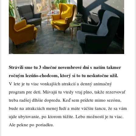
Strávili sme tu 3 slnečné novembrové dni s naším takmer
ročným lezúňo-chodcom, ktorý si to tu neskutočne užil.
V lete je tu viac vonkajších atrakcií a denný animačný
program pre deti. Mávajú tu vtedy vraj plno, takže rezervovať
treba radšej dlhšie dopredu. Keď sem prídete mimo sezónu,
bude na atrakciách menej ľudí a máte väčšiu šancu, že sa vám
ujde ubytovanie, po ktorom túžite. Lebo možností je tu viac.
Ale pekne po poriadku.