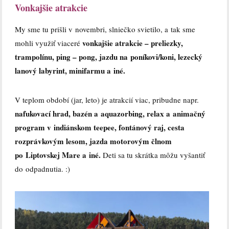
Vonkajšie atrakcie
My sme tu prišli v novembri, slniečko svietilo, a tak sme
vonkajšie atrakcie – preliezky,
mohli využiť viaceré
trampolínu, ping – pong, jazdu na poníkovi/koni, lezecký
lanový labyrint, minifarmu a iné.
V teplom období (jar, leto) je atrakcií viac, pribudne napr.
nafukovací hrad, bazén a aquazorbing, relax a animačný
program v indiánskom teepee, fontánový raj, cesta
rozprávkovým lesom, jazda motorovým člnom
po Liptovskej Mare a iné.
Deti sa tu skrátka môžu vyšantiť
do odpadnutia. :)