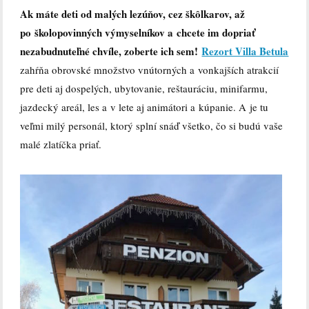
Ak máte deti od malých lezúňov, cez škôlkarov, až
po školopovinných výmyselníkov a chcete im dopriať
nezabudnuteľné chvíle, zoberte ich sem!
Rezort Villa Betula
zahŕňa obrovské množstvo vnútorných a vonkajších atrakcií
pre deti aj dospelých, ubytovanie, reštauráciu, minifarmu,
jazdecký areál, les a v lete aj animátori a kúpanie. A je tu
veľmi milý personál, ktorý splní snáď všetko, čo si budú vaše
malé zlatíčka priať.