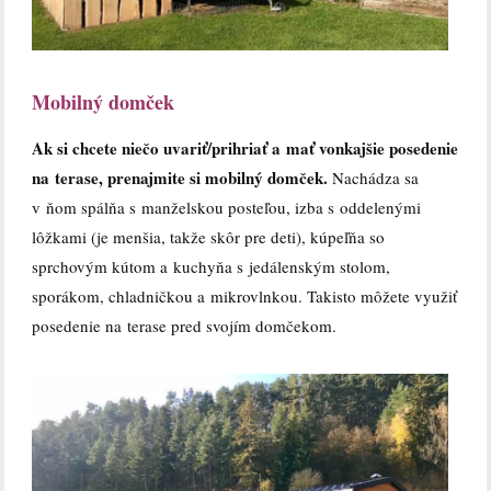
Mobilný domček
Ak si chcete niečo uvariť/prihriať a mať vonkajšie posedenie
na terase, prenajmite si mobilný domček.
Nachádza sa
v ňom spálňa s manželskou posteľou, izba s oddelenými
lôžkami (je menšia, takže skôr pre deti), kúpeľňa so
sprchovým kútom a kuchyňa s jedálenským stolom,
sporákom, chladničkou a mikrovlnkou. Takisto môžete využiť
posedenie na terase pred svojím domčekom.