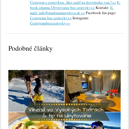
Cestujem s cestovkou. Ako zažiť na dovolenke viac?>>
E-
book zdarma Ubytovanie bez cestovky>>
Kontakt:
E-
mail: info@martinamagulova.sk >>
Facebook fan page:
Cestujeme bez cestovky>>
Instagram:
Cestujemebezcestovky>>
Podobné články