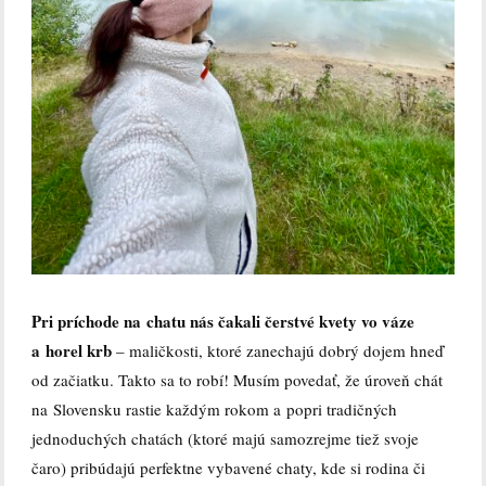
Pri príchode na chatu nás čakali čerstvé kvety vo váze
a horel krb
– maličkosti, ktoré zanechajú dobrý dojem hneď
od začiatku. Takto sa to robí! Musím povedať, že úroveň chát
na Slovensku rastie každým rokom a popri tradičných
jednoduchých chatách (ktoré majú samozrejme tiež svoje
čaro) pribúdajú perfektne vybavené chaty, kde si rodina či