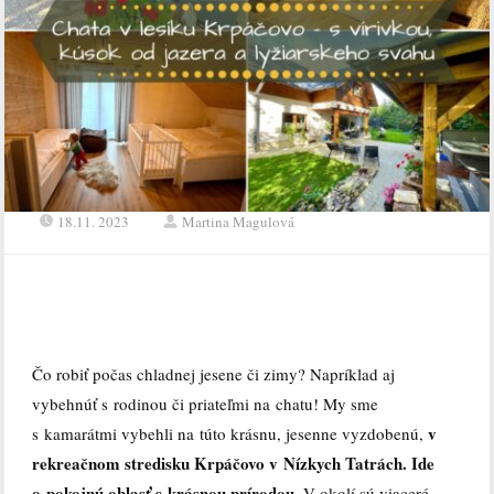
18.11. 2023
Martina Magulová
Čo robiť počas chladnej jesene či zimy? Napríklad aj
vybehnúť s rodinou či priateľmi na chatu! My sme
v
s kamarátmi vybehli na túto krásnu, jesenne vyzdobenú,
rekreačnom stredisku Krpáčovo v Nízkych Tatrách. Ide
o pokojnú oblasť s krásnou prírodou.
V okolí sú viaceré