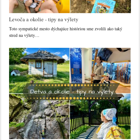
Levoča a okolie - tipy na výlety
Toto sympatické mesto dýchajúce históriou sme zvolili ako taký
stred na výlety…