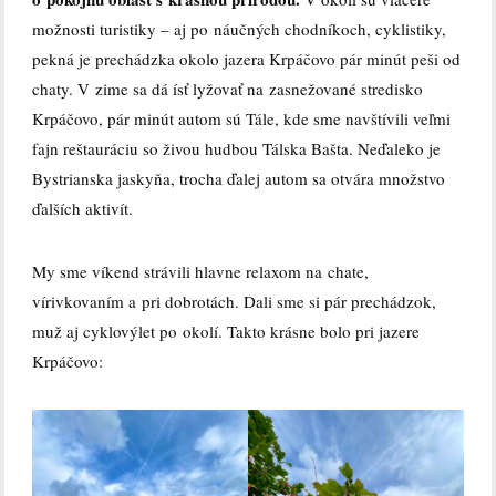
možnosti turistiky – aj po náučných chodníkoch, cyklistiky,
pekná je prechádzka okolo jazera Krpáčovo pár minút peši od
chaty. V zime sa dá ísť lyžovať na zasnežované stredisko
Krpáčovo, pár minút autom sú Tále, kde sme navštívili veľmi
fajn reštauráciu so živou hudbou Tálska Bašta. Neďaleko je
Bystrianska jaskyňa, trocha ďalej autom sa otvára množstvo
ďalších aktivít.
My sme víkend strávili hlavne relaxom na chate,
vírivkovaním a pri dobrotách. Dali sme si pár prechádzok,
muž aj cyklovýlet po okolí. Takto krásne bolo pri jazere
Krpáčovo: