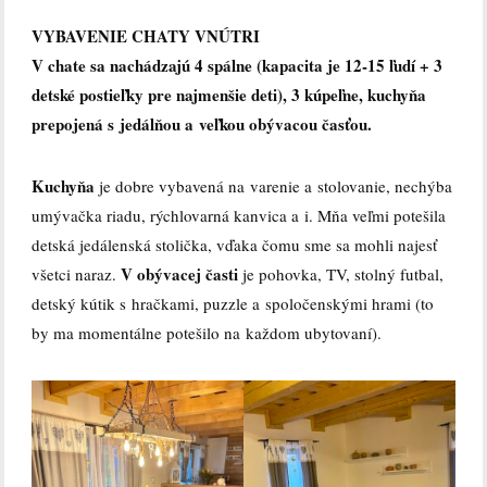
VYBAVENIE CHATY
VNÚTRI
V chate sa nachádzajú 4 spálne (kapacita je 12-15 ľudí + 3
detské postieľky pre najmenšie deti), 3 kúpeľne, kuchyňa
prepojená s jedálňou a veľkou obývacou časťou.
Kuchyňa
je dobre vybavená na varenie a stolovanie, nechýba
umývačka riadu, rýchlovarná kanvica a i. Mňa veľmi potešila
detská jedálenská stolička, vďaka čomu sme sa mohli najesť
V obývacej časti
všetci naraz.
je pohovka, TV, stolný futbal,
detský kútik s hračkami, puzzle a spoločenskými hrami (to
by ma momentálne potešilo na každom ubytovaní).