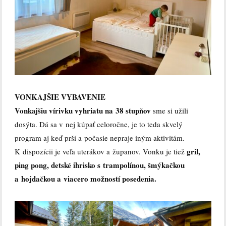
VONKAJŠIE VYBAVENIE
Vonkajšiu vírivku vyhriatu na 38 stupňov
sme si užili
dosýta. Dá sa v nej kúpať celoročne, je to teda skvelý
program aj keď prší a počasie nepraje iným aktivitám.
gril,
K dispozícii je veľa uterákov a županov. Vonku je tiež
ping pong, detské ihrisko s trampolínou, šmýkačkou
a hojdačkou a viacero možností posedenia.