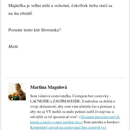
Majiteľka je veľmi milá a ochotná, čokoľvek treba stačí sa
na ňu obrátiť.
Poznáte tento kút Slovenska?
Maťa
Martina Magulová
Som vášnivá cestovateľka. Cestujem bez cestovky -
LACNEJŠIE a ZAUJÍMAVEJŠIE. S radosťou sa delím o
svoje skúsenosti, aby som vám ušetrila čas a peniaze a
aby ste aj VY mohli za málo peňazí zažiť čo najviac a
odvážili sa ísť spoznávať svet! :)
Zoznam precestovaných
krajín a niečo o mne nájdete tu>>
Som autorka e-bookov:
Kompletný návod na cestovanie bez cestovky>>