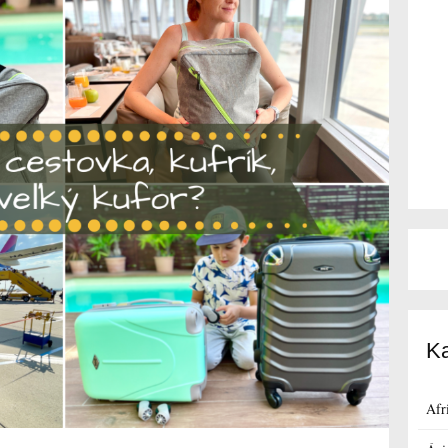
Ka
Afr