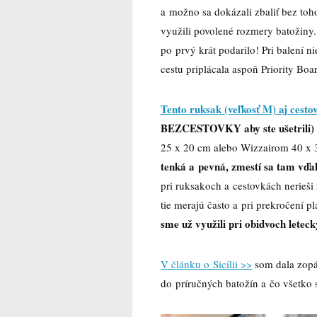
a možno sa dokázali zbaliť bez toh
využili povolené rozmery batožiny
po prvý krát podarilo! Pri balení 
cestu priplácala aspoň Priority Boa
Tento ruksak (veľkosť M) aj cesto
BEZCESTOVKY aby ste ušetrili)
25 x 20 cm alebo Wizzairom 40 x 
tenká a pevná, zmestí sa tam vďa
pri ruksakoch a cestovkách nerieši ž
tie merajú často a pri prekročení p
sme už využili pri obidvoch leteck
V článku o Sicílii >>
som dala zopár
do príručných batožín a čo všetko s