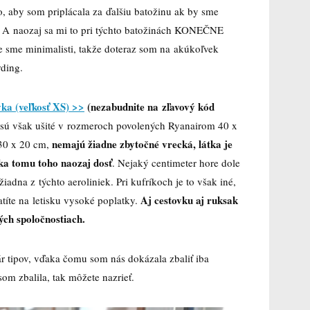
o, aby som priplácala za ďalšiu batožinu ak by sme
. A naozaj sa mi to pri týchto batožinách KONEČNE
nie sme minimalisti, takže doteraz som na akúkoľvek
rding.
vka (veľkosť XS) >>
(nezabudnite na zľavový kód
sú však ušité v rozmeroch povolených Ryanairom 40 x
nemajú žiadne zbytočné vrecká, látka je
30 x 20 cm,
ka tomu toho naozaj dosť
. Nejaký centimeter hore dole
iadna z týchto aeroliniek. Pri kufríkoch je to však iné,
Aj cestovku aj ruksak
latíte na letisku vysoké poplatky.
ých spoločnostiach.
 tipov, vďaka čomu som nás dokázala zbaliť iba
om zbalila, tak môžete nazrieť.