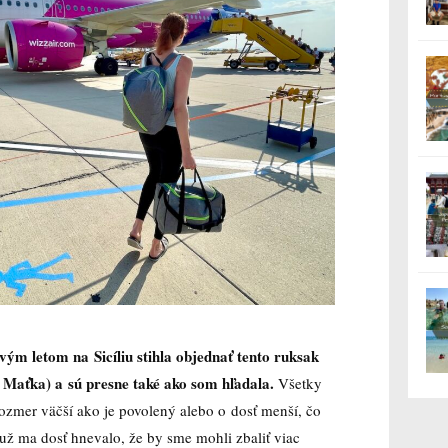
ým letom na Sicíliu stihla objednať tento ruksak
 Maťka) a sú presne také ako som hľadala.
Všetky
rozmer väčší ako je povolený alebo o dosť menší, čo
ž ma dosť hnevalo, že by sme mohli zbaliť viac