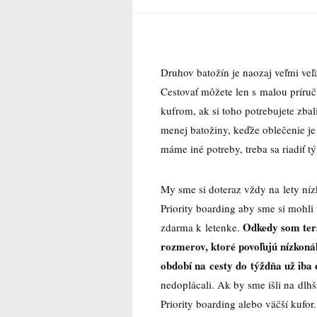
Druhov batožín je naozaj veľmi veľa 
Cestovať môžete len s malou príru
kufrom, ak si toho potrebujete zbal
menej batožiny, keďže oblečenie je 
máme iné potreby, treba sa riadiť 
My sme si doteraz vždy na lety níz
Priority boarding aby sme si mohli 
Odkedy som tera
zdarma k letenke.
rozmerov, ktoré povoľujú nízkonákl
období na cesty do týždňa už iba 
nedoplácali. Ak by sme išli na dlhš
Priority boarding alebo väčší kufor.