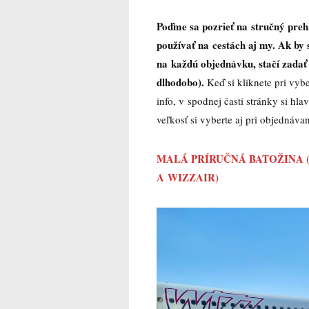
Poďme sa pozrieť na stručný preh
používať na cestách aj my. Ak by 
na každú objednávku, stačí zada
dlhodobo).
Keď si kliknete pri vyb
info, v spodnej časti stránky si hl
veľkosť si vyberte aj pri objednáva
MALÁ PRÍRUČNÁ BATOŽINA 
A WIZZAIR)