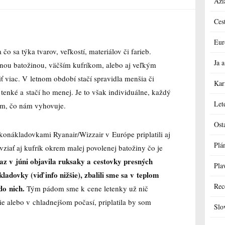
Ázi
Ces
Eur
čo sa týka tvarov, veľkostí, materiálov či farieb.
Ja
čnou batožinou, väčším kufríkom, alebo aj veľkým
iť viac. V letnom období stačí spravidla menšia či
Kar
tenké a stačí ho menej. Je to však individuálne, každý
Let
tým, čo nám vyhovuje.
Ost
konákladovkami Ryanair/Wizzair v Európe priplatili aj
Plá
vziať aj kufrík okrem malej povolenej batožiny čo je
z v júni objavila ruksaky a cestovky presných
Pla
adovky (viď info nižšie), zbalili sme sa v teplom
Rec
do nich.
Tým pádom sme k cene letenky už nič
ie alebo v chladnejšom počasí, priplatila by som
Slo