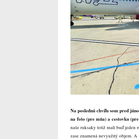
Na poslednú chvíľu som pred júnov
na foto (pre mňa) a cestovku (pre
naše ruksaky totiž mali buď jeden 
zase znamená nevyužitý objem. A u