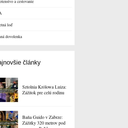
otenstvo a cestovanie
A
etná loď
ná dovolenka
jnovšie články
Sztolnia Królowa Luiza:
Zážitok pre celú rodinu
Baňa Guido v Zabrze:
Zážitky 320 metrov pod