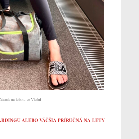
Čakanie na letisku vo Viedni
ARDINGU ALEBO VÄČŠIA PRÍRUČNÁ NA LETY