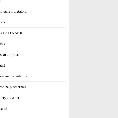
a
tovanie s dieťaťom
ópa
 a CESTOVANIE
ibik
ecká doprava
atné
novanie dovolenky
vba na plachetnici
epty zo sveta
vensko