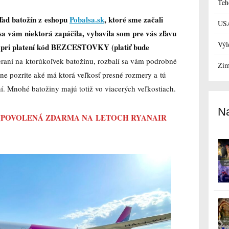
Teh
ľad batožín z eshopu
Pobalsa.sk
, ktoré sme začali
US
sa vám niektorá zapáčila, vybavila som pre vás zľavu
Výl
ť pri platení kód BEZCESTOVKY (platiť bude
eraní na ktorúkoľvek batožinu, rozbalí sa vám podrobné
Zim
avne pozrite aké má ktorá veľkosť presné rozmery a tú
ní. Mnohé batožiny majú totiž vo viacerých veľkostiach.
Na
(POVOLENÁ ZDARMA NA LETOCH RYANAIR