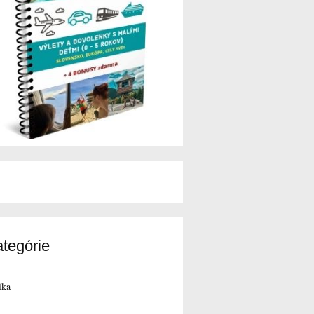
tegórie
ika