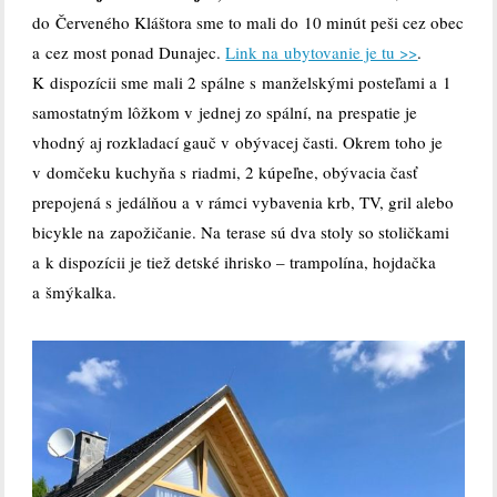
do Červeného Kláštora sme to mali do 10 minút peši cez obec
a cez most ponad Dunajec.
Link na ubytovanie je tu >>
.
K dispozícii sme mali 2 spálne s manželskými posteľami a 1
samostatným lôžkom v jednej zo spální, na prespatie je
vhodný aj rozkladací gauč v obývacej časti. Okrem toho je
v domčeku kuchyňa s riadmi, 2 kúpeľne, obývacia časť
prepojená s jedálňou a v rámci vybavenia krb, TV, gril alebo
bicykle na zapožičanie. Na terase sú dva stoly so stoličkami
a k dispozícii je tiež detské ihrisko – trampolína, hojdačka
a šmýkalka.