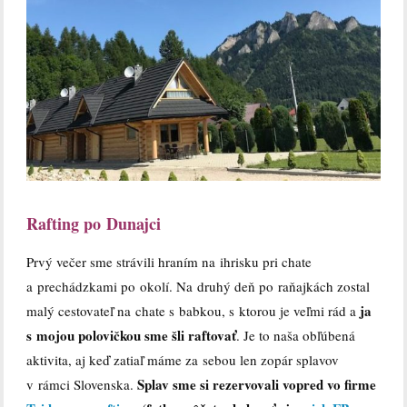
Rafting po Dunajci
Prvý večer sme strávili hraním na ihrisku pri chate
a prechádzkami po okolí. Na druhý deň po raňajkách zostal
ja
malý cestovateľ na chate s babkou, s ktorou je veľmi rád a
s mojou polovičkou sme šli raftovať
. Je to naša obľúbená
aktivita, aj keď zatiaľ máme za sebou len zopár splavov
Splav sme si rezervovali vopred vo firme
v rámci Slovenska.