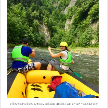
Pohodová plavba po Dunajci, nádherná príroda, skaly a vtáky všade naokolo.