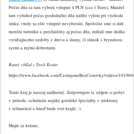
Počas dňa sa tam vyberá vstupné 4 PLN (cca 1 Euro). Manžel
tam vybehol počas posledného dňa nášho výletu pri východe
slnka, vtedy sa ešte vstupné nevyberalo. Spoločne sme si dali
menšiu turistiku a prechádzky aj počas dňa, míňali sme dedka
vyrábajúceho ozdoby z dreva a slamy, či stánok s bryndzou,
syrmi a inými dobrotami.
Ranný výhľad z Troch Korún:
https://www.facebook.com/CestujemeBezCestovky/videos/10196
Tento kraj je naozaj nádherný. Zašportujete si, užijete si pobyt
v prírode, ochutnáte nejaké goralské špeciality v niektorej
z reštaurácií a hneď bude svet krajší. :)
Majte sa krásne,