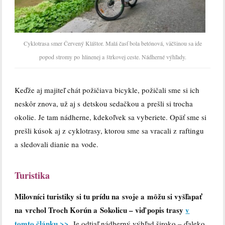
Cyklotrasa smer Červený Kláštor. Malá časť bola betónová, väčšinou sa ide
popod stromy po hlinenej a štrkovej ceste. Nádherné výhľady.
Keďže aj majiteľ chát požičiava bicykle, požičali sme si ich
neskôr znova, už aj s detskou sedačkou a prešli si trocha
okolie. Je tam nádherne, kdekoľvek sa vyberiete. Opäť sme si
prešli kúsok aj z cyklotrasy, ktorou sme sa vracali z raftingu
a sledovali dianie na vode.
Turistika
Milovníci turistiky si tu prídu na svoje a môžu si vyšľapať
na vrchol Troch Korún a Sokolicu – viď popis trasy
v
tomto článku >>
.
Je odtiaľ nádherný výhľad široko – ďaleko.