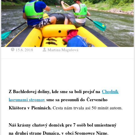
15.6. 2018
Martina Magulová
Z Bachledovej doliny, kde sme sa boli prejsť na
Chodník
korunami stromov
sme sa presunuli do Červeného
Kláštora v Pieninách.
Cesta nám trvala asi 50 minút autom.
Náš krásny chatový domček pre 7 osôb bol umiestnený
na druhej strane Dunajca, v obci Sromowce Nizne
,