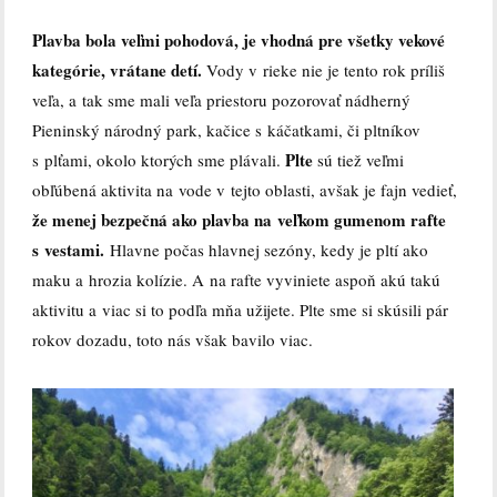
Plavba bola veľmi pohodová, je vhodná pre všetky vekové
kategórie, vrátane detí.
Vody v rieke nie je tento rok príliš
veľa, a tak sme mali veľa priestoru pozorovať nádherný
Pieninský národný park, kačice s káčatkami, či pltníkov
Plte
s plťami, okolo ktorých sme plávali.
sú tiež veľmi
obľúbená aktivita na vode v tejto oblasti, avšak je fajn vedieť,
že menej bezpečná ako plavba na veľkom gumenom rafte
s vestami.
Hlavne počas hlavnej sezóny, kedy je pltí ako
maku a hrozia kolízie. A na rafte vyviniete aspoň akú takú
aktivitu a viac si to podľa mňa užijete. Plte sme si skúsili pár
rokov dozadu, toto nás však bavilo viac.