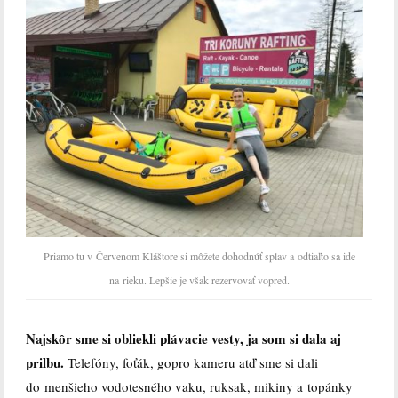
Priamo tu v Červenom Kláštore si môžete dohodnúť splav a odtiaľto sa ide
na rieku. Lepšie je však rezervovať vopred.
Najskôr sme si obliekli plávacie vesty, ja som si dala aj
prilbu.
Telefóny, foťák, gopro kameru atď sme si dali
do menšieho vodotesného vaku, ruksak, mikiny a topánky