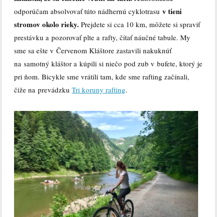
v tieni
odporúčam absolvovať túto nádhernú cyklotrasu
stromov okolo rieky.
Prejdete si cca 10 km, môžete si spraviť
prestávku a pozorovať plte a rafty, čítať náučné tabule. My
sme sa ešte v Červenom Kláštore zastavili nakuknúť
na samotný kláštor a kúpili si niečo pod zub v bufete, ktorý je
pri ňom. Bicykle sme vrátili tam, kde sme rafting začínali,
čiže na prevádzku
Tri koruny rafting
.