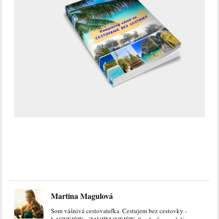
Martina Magulová
Som vášnivá cestovateľka. Cestujem bez cestovky -