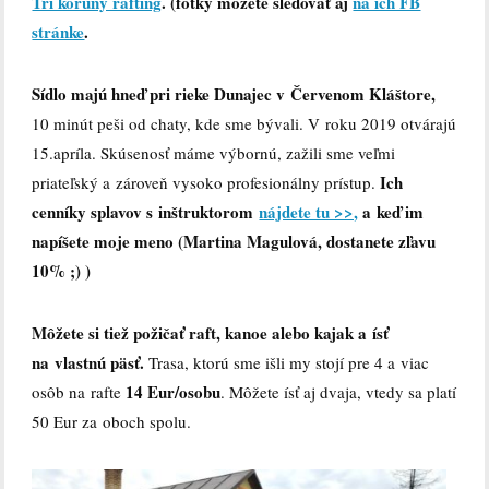
Tri koruny rafting
. (fotky môžete sledovať aj
na ich FB
stránke
.
Sídlo majú hneď pri rieke Dunajec v Červenom Kláštore,
10 minút peši od chaty, kde sme bývali. V roku 2019 otvárajú
15.apríla. Skúsenosť máme výbornú, zažili sme veľmi
Ich
priateľský a zároveň vysoko profesionálny prístup.
cenníky splavov s inštruktorom
nájdete tu >>,
a keď im
napíšete moje meno (Martina Magulová, dostanete zľavu
10% ;) )
Môžete si tiež požičať raft, kanoe alebo kajak a ísť
na vlastnú päsť.
Trasa, ktorú sme išli my stojí pre 4 a viac
14 Eur/osobu
osôb na rafte
. Môžete ísť aj dvaja, vtedy sa platí
50 Eur za oboch spolu.