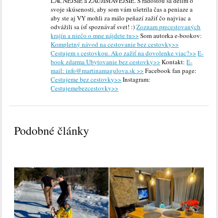
LACNEJŠIE a ZAUJÍMAVEJŠIE. S radosťou sa delím o
svoje skúsenosti, aby som vám ušetrila čas a peniaze a
aby ste aj VY mohli za málo peňazí zažiť čo najviac a
odvážili sa ísť spoznávať svet! :)
Zoznam precestovaných
krajín a niečo o mne nájdete tu>>
Som autorka e-bookov:
Kompletný návod na cestovanie bez cestovky>>
Cestujem s cestovkou. Ako zažiť na dovolenke viac?>>
E-
book zdarma Ubytovanie bez cestovky>>
Kontakt:
E-
mail: info@martinamagulova.sk >>
Facebook fan page:
Cestujeme bez cestovky>>
Instagram:
Cestujemebezcestovky>>
Podobné články