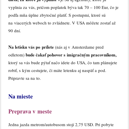
vyplnia za vás, pričom poplatok býva tak 70 – 100 Eur, čo je
podľa mňa úplne zbytočné platiť. S postupmi, ktoré sú
na viacerých weboch to zvládnete. V USA môžete zostať až
90 dní.
Na letisku vás po prílete
(nás aj v Amsterdame pred
bude čakať pohovor s imigračným pracovníkom,
odletom)
ktorý sa vás bude pýtať načo idete do USA, čo tam plánujete
robiť, s kým cestujete, či máte letenku aj naspäť a pod.
Pripravte sa na to.
Na mieste
Preprava v meste
Jedna jazda metrom/autobusom stojí 2,75 USD. Pri pobyte