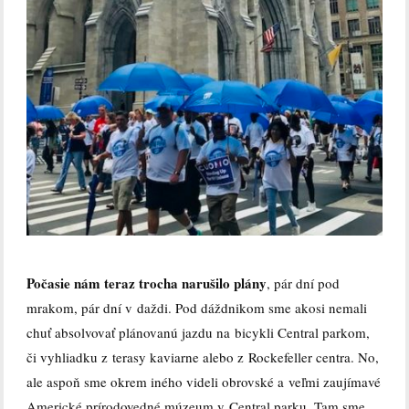
Počasie nám teraz trocha narušilo plány
, pár dní pod
mrakom, pár dní v daždi. Pod dáždnikom sme akosi nemali
chuť absolvovať plánovanú jazdu na bicykli Central parkom,
či vyhliadku z terasy kaviarne alebo z Rockefeller centra. No,
ale aspoň sme okrem iného videli obrovské a veľmi zaujímavé
Americké prírodovedné múzeum v Central parku. Tam sme