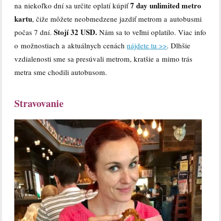
7 day unlimited metro
na niekoľko dní sa určite oplatí kúpiť
kartu
, čiže môžete neobmedzene jazdiť metrom a autobusmi
Stojí 32 USD.
počas 7 dní.
Nám sa to veľmi oplatilo. Viac info
o možnostiach a aktuálnych cenách
nájdete tu >>
. Dlhšie
vzdialenosti sme sa presúvali metrom, kratšie a mimo trás
metra sme chodili autobusom.
Stravovanie