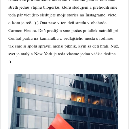
stretli jednu vtipnú blogerku, ktorú sledujem a prehodili sme
teda pár viet (kto sledujete moje stories na Instagrame, viete,
o kom je reč. :) ) Ona zase v ten deň stretla v obchode
Carmen Electra. Deň predtým sme počas potuliek natrafili pri
Central parku na kamarátku z vedľajšieho mesta s rodinou,
tak sme si spolu spravili menší piknik, kým sa deti hrali. Nuž,
svet je malý a New York je teda vlastne jedna väčšia dedina.
:)