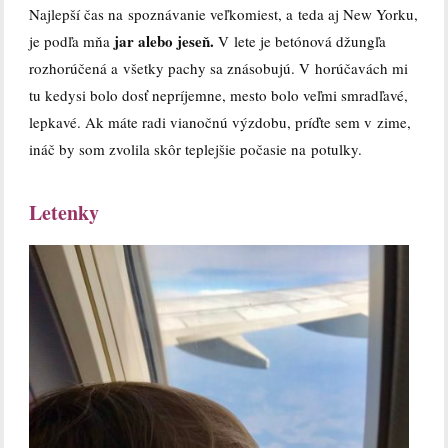
Najlepší čas na spoznávanie veľkomiest, a teda aj New Yorku,
jar alebo jeseň.
je podľa mňa
V lete je betónová džungľa
rozhorúčená a všetky pachy sa znásobujú. V horúčavách mi
tu kedysi bolo dosť nepríjemne, mesto bolo veľmi smradľavé,
lepkavé. Ak máte radi vianočnú výzdobu, príďte sem v zime,
ináč by som zvolila skôr teplejšie počasie na potulky.
Letenky