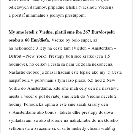
odletových dátumov, prípadne letiska (väčšinou Viedeň)
a počítať minimálne s jedným prestupom.
My sme leteli z Viedne, platili sme iba 267 Eur/dospelú
osobu a 60 Eur/dieťa.
Všetko by bolo super, až
na nekonečné 3 lety na ceste tam (Viedeň – Amsterdam –
Detroit – New York). Prestupy boli síce krátke (cca 1,5
hodinové), no celková cesta sa nám už zdala nekonečná.
Našťastie drobec ju znášal hádam ešte lepšie ako my. :) Cesta
naspäť bola v porovnaní s tým lážo plážo. 6,5 hod z New
Yorku do Amsterdamu, kde sme mali celý deň na návštevu
mesta a večer o pol deviatej sme leteli do Viedne necelé 2
hodiny. Pohodička úplná a ešte sme zažili krásny deň
v Amsterdame ako bonus. Takéto dlhé prestupy doslova
vyhľadávam, sú ako stvorené na nakuknutie do niektorého
veľkomesta a zváženie si, či sa tu niekedy chcem vrátiť aj