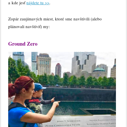
a kde jesť
nájdete tu >>
.
Zopár zaujímavých miest, ktoré sme navštívili (alebo
plánovali navštíviť) my:
Ground Zero