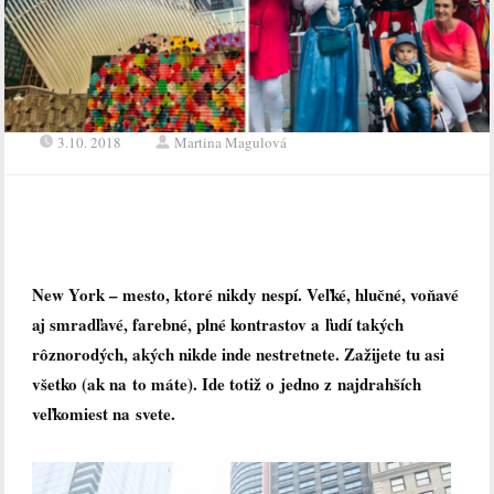
3.10. 2018
Martina Magulová
New York – mesto, ktoré nikdy nespí.
Veľké, hlučné, voňavé
aj smradľavé, farebné, plné kontrastov a ľudí takých
rôznorodých, akých nikde inde nestretnete. Zažijete tu asi
všetko (ak na to máte). Ide totiž o jedno z najdrahších
veľkomiest na svete.