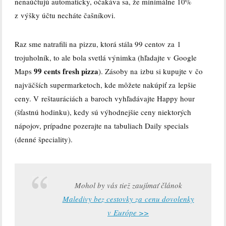
nenaúčtujú automaticky, očakáva sa, že minimálne 10%
z výšky účtu necháte čašníkovi.
Raz sme natrafili na pizzu, ktorá stála 99 centov za 1
trojuholník, to ale bola svetlá výnimka (hľadajte v Google
99 cents fresh pizza
Maps
). Zásoby na izbu si kupujte v čo
najväčších supermarketoch, kde môžete nakúpiť za lepšie
ceny. V reštauráciách a baroch vyhľadávajte Happy hour
(šťastnú hodinku), kedy sú výhodnejšie ceny niektorých
nápojov, prípadne pozerajte na tabuliach Daily specials
(denné špeciality).
Mohol by vás tiež zaujímať článok
Maledivy bez cestovky za cenu dovolenky
v Európe >>