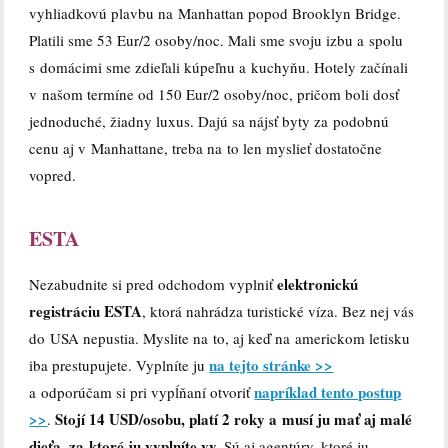
vyhliadkovú plavbu na Manhattan popod Brooklyn Bridge.
Platili sme 53 Eur/2 osoby/noc. Mali sme svoju izbu a spolu
s domácimi sme zdieľali kúpeľnu a kuchyňu. Hotely začínali
v našom termíne od 150 Eur/2 osoby/noc, pričom boli dosť
jednoduché, žiadny luxus. Dajú sa nájsť byty za podobnú
cenu aj v Manhattane, treba na to len myslieť dostatočne
vopred.
ESTA
elektronickú
Nezabudnite si pred odchodom vyplniť
registráciu ESTA
, ktorá nahrádza turistické víza. Bez nej vás
do USA nepustia. Myslite na to, aj keď na americkom letisku
na tejto stránke >>
iba prestupujete. Vyplníte ju
napríklad tento postup
a odporúčam si pri vypĺňaní otvoriť
>>
Stojí 14 USD/osobu, platí 2 roky a musí ju mať aj malé
.
dieťa, za ktoré ju vyplníte vy.
Sú aj agentúry, ktoré ju