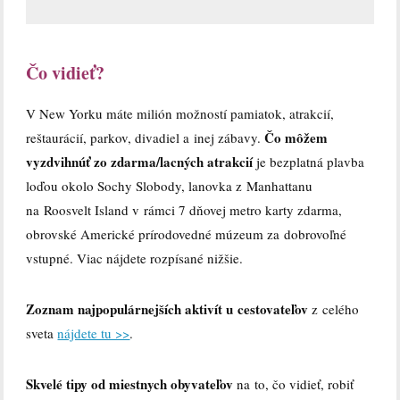
Čo vidieť?
V New Yorku máte milión možností pamiatok, atrakcií,
Čo môžem
reštaurácií, parkov, divadiel a inej zábavy.
vyzdvihnúť zo zdarma/lacných atrakcií
je bezplatná plavba
loďou okolo Sochy Slobody, lanovka z Manhattanu
na Roosvelt Island v rámci 7 dňovej metro karty zdarma,
obrovské Americké prírodovedné múzeum za dobrovoľné
vstupné. Viac nájdete rozpísané nižšie.
Zoznam najpopulárnejších aktivít u cestovateľov
z celého
sveta
nájdete tu >>
.
Skvelé tipy od miestnych obyvateľov
na to, čo vidieť, robiť