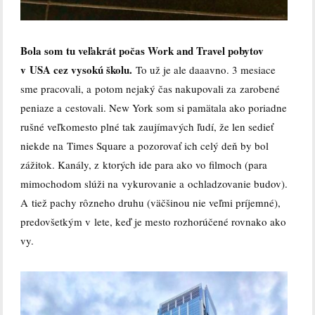
Bola som tu veľakrát počas Work and Travel pobytov
v USA cez vysokú školu.
To už je ale daaavno. 3 mesiace
sme pracovali, a potom nejaký čas nakupovali za zarobené
peniaze a cestovali. New York som si pamätala ako poriadne
rušné veľkomesto plné tak zaujímavých ľudí, že len sedieť
niekde na Times Square a pozorovať ich celý deň by bol
zážitok. Kanály, z ktorých ide para ako vo filmoch (para
mimochodom slúži na vykurovanie a ochladzovanie budov).
A tiež pachy rôzneho druhu (väčšinou nie veľmi príjemné),
predovšetkým v lete, keď je mesto rozhorúčené rovnako ako
vy.