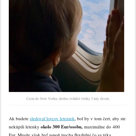
Cesta do New Yorku, drobec zvládol všetky 3 lety skvele.
Ak budete
sledovať lovcov leteniek
, bol by v tom čert, aby ste
okolo 300 Eur/osobu,
nekúpili letenky
maximálne do 400
Eur. Musíte však byť aspoň trocha flexibilní čo sa týka