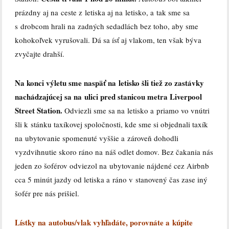
prázdny aj na ceste z letiska aj na letisko, a tak sme sa
s drobcom hrali na zadných sedadlách bez toho, aby sme
kohokoľvek vyrušovali. Dá sa ísť aj vlakom, ten však býva
zvyčajte drahší.
Na konci výletu sme naspäť na letisko šli tiež zo zastávky
nachádzajúcej sa na ulici pred stanicou metra Liverpool
Street Station.
Odviezli sme sa na letisko a priamo vo vnútri
šli k stánku taxíkovej spoločnosti, kde sme si objednali taxík
na ubytovanie spomenuté vyššie a zároveň dohodli
vyzdvihnutie skoro ráno na náš odlet domov. Bez čakania nás
jeden zo šoférov odviezol na ubytovanie nájdené cez Airbnb
cca 5 minút jazdy od letiska a ráno v stanovený čas zase iný
šofér pre nás prišiel.
Lístky na autobus/vlak vyhľadáte, porovnáte a kúpite