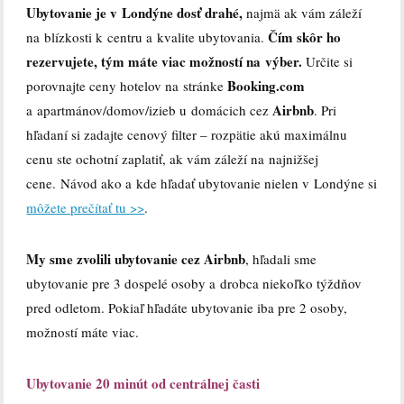
Ubytovanie je v Londýne dosť drahé,
najmä ak vám záleží
Čím skôr ho
na blízkosti k centru a kvalite ubytovania.
rezervujete, tým máte viac možností na výber.
Určite si
Booking.com
porovnajte ceny hotelov na stránke
Airbnb
a apartmánov/domov/izieb u domácich cez
. Pri
hľadaní si zadajte cenový filter – rozpätie akú maximálnu
cenu ste ochotní zaplatiť, ak vám záleží na najnižšej
cene. Návod ako a kde hľadať ubytovanie nielen v Londýne si
môžete prečítať tu >>
.
My sme zvolili ubytovanie cez Airbnb
, hľadali sme
ubytovanie pre 3 dospelé osoby a drobca niekoľko týždňov
pred odletom. Pokiaľ hľadáte ubytovanie iba pre 2 osoby,
možností máte viac.
Ubytovanie 20 minút od centrálnej časti