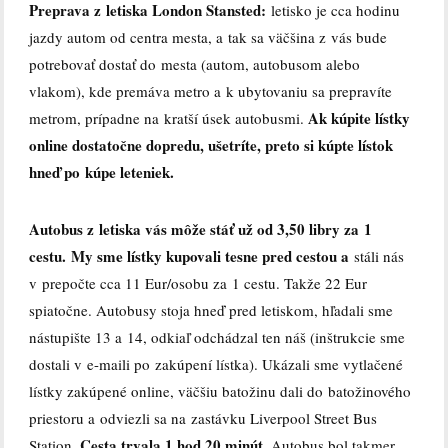
Preprava z letiska London Stansted:
letisko je cca hodinu
jazdy autom od centra mesta, a tak sa väčšina z vás bude
potrebovať dostať do mesta (autom, autobusom alebo
vlakom), kde premáva metro a k ubytovaniu sa prepravíte
Ak kúpite lístky
metrom, prípadne na kratší úsek autobusmi.
online dostatočne dopredu, ušetríte, preto si kúpte lístok
hneď po kúpe leteniek.
Autobus z letiska vás môže stáť už od 3,50 libry za 1
cestu. My sme lístky kupovali tesne pred cestou a
stáli nás
v prepočte cca 11 Eur/osobu za 1 cestu. Takže 22 Eur
spiatočne. Autobusy stoja hneď pred letiskom, hľadali sme
nástupište 13 a 14, odkiaľ odchádzal ten náš (inštrukcie sme
dostali v e-maili po zakúpení lístka). Ukázali sme vytlačené
lístky zakúpené online, väčšiu batožinu dali do batožinového
priestoru a odviezli sa na zastávku Liverpool Street Bus
Cesta trvala 1 hod 20 minút.
Station.
Autobus bol takmer