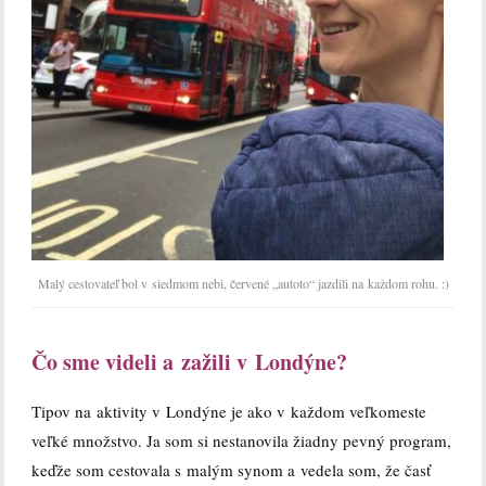
Malý cestovateľ bol v siedmom nebi, červené „autoto“ jazdili na každom rohu. :)
Čo sme videli a zažili v Londýne?
Tipov na aktivity v Londýne je ako v každom veľkomeste
veľké množstvo. Ja som si nestanovila žiadny pevný program,
keďže som cestovala s malým synom a vedela som, že časť