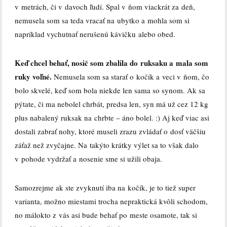
v metrách, či v davoch ľudí. Spal v ňom viackrát za deň,
nemusela som sa teda vracať na ubytko a mohla som si
napríklad vychutna
ť nerušenú kávičku alebo obed.
Keď chcel behať, nosič som zbalila do ruksaku a mala som
ruky voľné.
Nemusela som sa starať o kočík a veci v ňom, čo
bolo skvelé, keď som bola niekde len sama so synom. Ak sa
pýtate, či ma nebolel chrbát, predsa len, syn má už cez 12 kg
plus nabalený ruksak na chrbte – áno bolel. :) Aj keď viac asi
dostali zabrať nohy, ktoré museli zrazu zvládať o dosť väčšiu
záťaž než zvyčajne. Na takýto krátky výlet sa to však dalo
v pohode vydržať a nosenie sme si užili obaja.
Samozrejme ak ste zvyknutí iba na kočík, je to tiež super
varianta, možno miestami trocha nepraktická kvôli schodom,
no málokto z vás asi bude behať po meste osamote, tak si