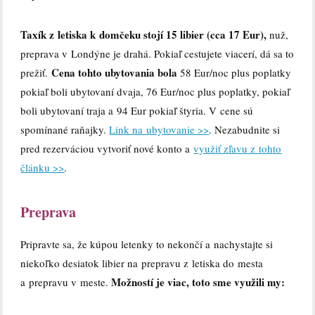
Taxík z letiska k domčeku stojí 15 libier (cca 17 Eur),
nuž,
preprava v Londýne je drahá. Pokiaľ cestujete viacerí, dá sa to
Cena tohto ubytovania bola
prežiť.
58 Eur/noc plus poplatky
pokiaľ boli ubytovaní dvaja, 76 Eur/noc plus poplatky, pokiaľ
boli ubytovaní traja a 94 Eur pokiaľ štyria. V cene sú
spomínané raňajky.
Link na ubytovanie >>
. Nezabudnite si
pred rezerváciou vytvoriť nové konto a
využiť zľavu z tohto
článku >>
.
Preprava
Pripravte sa, že kúpou letenky to nekončí a nachystajte si
niekoľko desiatok libier na prepravu z letiska do mesta
Možností je viac, toto sme využili my:
a prepravu v meste.