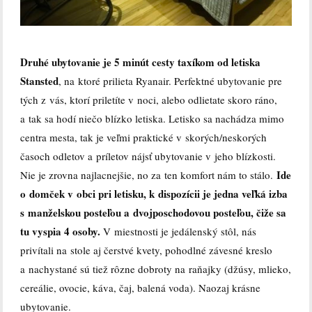
Druhé ubytovanie je 5 minút cesty taxíkom od letiska
Stansted
, na ktoré prilieta Ryanair. Perfektné ubytovanie pre
tých z vás, ktorí priletíte v noci, alebo odlietate skoro ráno,
a tak sa hodí niečo blízko letiska. Letisko sa nachádza mimo
centra mesta, tak je veľmi praktické v skorých/neskorých
časoch odletov a príletov nájsť ubytovanie v jeho blízkosti.
Ide
Nie je zrovna najlacnejšie, no za ten komfort nám to stálo.
o domček v obci pri letisku, k dispozícii je jedna veľká izba
s manželskou posteľou a dvojposchodovou posteľou, čiže sa
tu vyspia 4 osoby.
V miestnosti je jedálenský stôl, nás
privítali na stole aj čerstvé kvety, pohodlné závesné kreslo
a nachystané sú tiež rôzne dobroty na raňajky (džúsy, mlieko,
cereálie, ovocie, káva, čaj, balená voda). Naozaj krásne
ubytovanie.