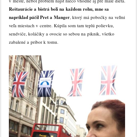
v meste, nebol problém nájsť niečo vhodné aj pre malé dieťa.
Reštaurácie a bistrá boli na každom rohu, mne sa
napríklad páčil Pret a Manger
, ktorý má pobočky na veľmi
veľa miestach v centre. Kúpila som tam teplú polievku,
sendviče, koláčiky a ovocie so sebou na piknik, všetko
zabalené a príbor k tomu.