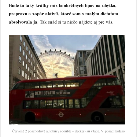
Bude to taký krátky mix konkrétnych tipov na ubytko,
prepravu a zopár aktivít, ktoré som s malým dieťaťom
absolvovala ja
. Tak snáď si tu niečo nájdete aj pre vás.
Červené 2 poschodové autobusy (double – decker) sú všade. V pozadí koleso