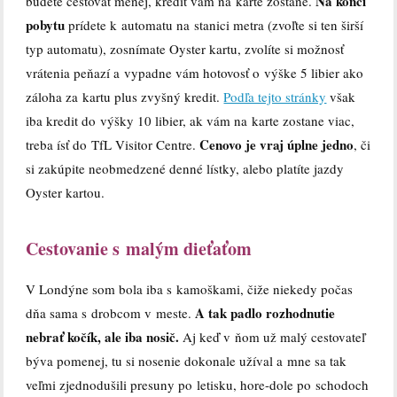
Na konci
budete cestovať menej, kredit vám na karte zostane.
pobytu
prídete k automatu na stanici metra (zvoľte si ten širší
typ automatu), zosnímate Oyster kartu, zvolíte si možnosť
vrátenia peňazí a vypadne vám hotovosť o výške 5 libier ako
záloha za kartu plus zvyšný kredit.
Podľa tejto stránky
však
iba kredit do výšky 10 libier, ak vám na karte zostane viac,
Cenovo je vraj úplne jedno
treba ísť do TfL Visitor Centre.
, či
si zakúpite neobmedzené denné lístky, alebo platíte jazdy
Oyster kartou.
Cestovanie s malým dieťaťom
V Londýne som bola iba s kamoškami, čiže niekedy počas
A tak padlo rozhodnutie
dňa sama s drobcom v meste.
nebrať kočík, ale iba nosič.
Aj keď v ňom už malý cestovateľ
býva pomenej, tu si nosenie dokonale užíval a mne sa tak
veľmi zjednodušili presuny po letisku, hore-dole po schodoch