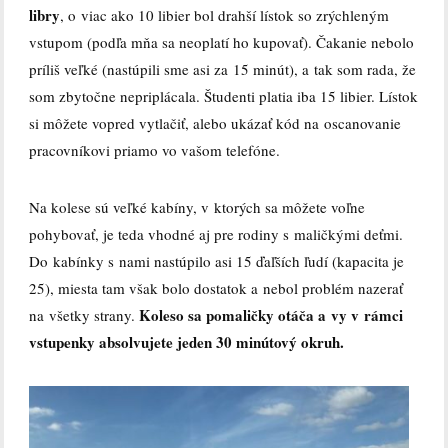
libry
, o viac ako 10 libier bol drahší lístok so zrýchleným
vstupom (podľa mňa sa neoplatí ho kupovať). Čakanie nebolo
príliš veľké (nastúpili sme asi za 15 minút), a tak som rada, že
som zbytočne nepriplácala. Študenti platia iba 15 libier. Lístok
si môžete vopred vytlačiť, alebo ukázať kód na oscanovanie
pracovníkovi priamo vo vašom telefóne.
Na kolese sú veľké kabíny, v ktorých sa môžete voľne
pohybovať, je teda vhodné aj pre rodiny s maličkými deťmi.
Do kabínky s nami nastúpilo asi 15 ďaľších ľudí (kapacita je
25), miesta tam však bolo dostatok a nebol problém nazerať
Koleso sa pomaličky otáča a vy v rámci
na všetky strany.
vstupenky absolvujete jeden 30 minútový okruh.