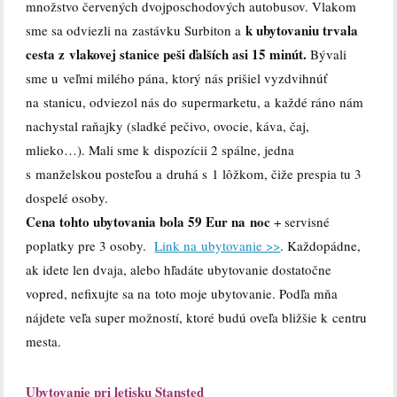
množstvo červených dvojposchodových autobusov. Vlakom
k ubytovaniu trvala
sme sa odviezli na zastávku Surbiton a
cesta z vlakovej stanice peši ďalších asi 15 minút.
Bývali
sme u veľmi milého pána, ktorý nás prišiel vyzdvihnúť
na stanicu, odviezol nás do supermarketu, a každé ráno nám
nachystal raňajky (sladké pečivo, ovocie, káva, čaj,
mlieko…). Mali sme k dispozícii 2 spálne, jedna
s manželskou posteľou a druhá s 1 lôžkom, čiže prespia tu 3
dospelé osoby.
Cena tohto ubytovania bola 59 Eur na noc
+ servisné
poplatky pre 3 osoby.
Link na ubytovanie >>
. Každopádne,
ak idete len dvaja, alebo hľadáte ubytovanie dostatočne
vopred, nefixujte sa na toto moje ubytovanie. Podľa mňa
nájdete veľa super možností, ktoré budú oveľa bližšie k centru
mesta.
Ubytovanie pri letisku Stansted