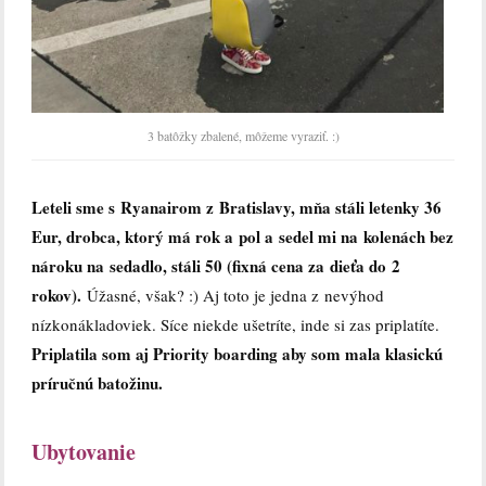
3 batôžky zbalené, môžeme vyraziť. :)
Leteli sme s Ryanairom z Bratislavy, mňa stáli letenky 36
Eur, drobca, ktorý má rok a pol a sedel mi na kolenách bez
nároku na sedadlo, stáli 50 (fixná cena za dieťa do 2
rokov).
Úžasné, však? :) Aj toto je jedna z nevýhod
nízkonákladoviek. Síce niekde ušetríte, inde si zas priplatíte.
Priplatila som aj Priority boarding aby som mala klasickú
príručnú batožinu.
Ubytovanie