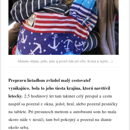
Mamine objatie, jedlo, pitie aj posteľ stále pri sebe. Komu je lepšie.. :)
Prepravu lietadlom zvládol malý cestovateľ
vynikajúco,
bola to jeho šiesta krajina, ktorú navštívil
letecky.
2,5 hodinový let tam takmer celý prespal a cestu
naspäť sa pozeral z okna, jedol, hral, alebo pozeral pesničky
na tablete. Pri presunoch metrom a autobusmi som ho mala
skoro stále v nosiči, tam bol pokojný a pozeral na dianie
okolo seba.