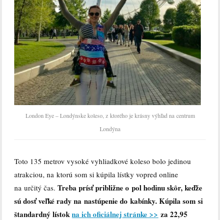
London Eye – Londýnske koleso, z ktorého je krásny výhľad na centrum
Londýna
Toto 135 metrov vysoké vyhliadkové koleso bolo jedinou
atrakciou, na ktorú som si kúpila lístky vopred online
Treba prísť približne o pol hodinu skôr, keďže
na určitý čas.
sú dosť veľké rady na nastúpenie do kabínky. Kúpila som si
štandardný lístok
na ich oficiálnej stránke >>
za 22,95