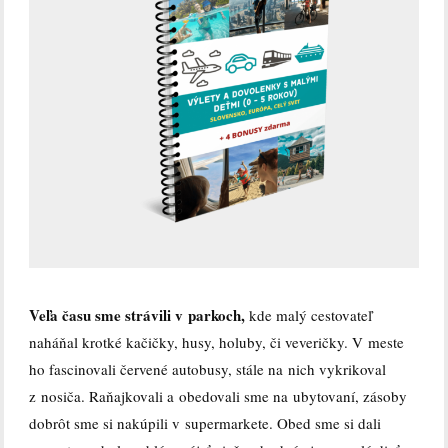
Veľa času sme strávili v parkoch,
kde malý cestovateľ
naháňal krotké kačičky, husy, holuby, či veveričky. V meste
ho fascinovali červené autobusy, stále na nich vykrikoval
z nosiča. Raňajkovali a obedovali sme na ubytovaní, zásoby
dobrôt sme si nakúpili v supermarkete. Obed sme si dali