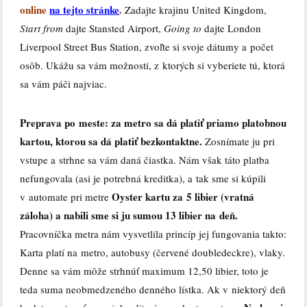
online
na tejto stránke
.
Z
adajte krajinu United Kingdom,
Start from
dajte Stansted Airport,
Going to
dajte London
Liverpool Street Bus Station, zvoľte si svoje dátumy a počet
osôb. Ukážu sa vám možnosti, z ktorých si vyberiete tú, ktorá
sa vám páči najviac.
Preprava po meste:
za metro sa dá platiť priamo platobnou
kartou, ktorou sa dá platiť bezkontaktne.
Zosnímate ju pri
vstupe a strhne sa vám daná čiastka. Nám však táto platba
nefungovala (asi je potrebná kreditka), a tak sme si kúpili
Oyster kartu za 5 libier (vratná
v automate pri metre
záloha)
a nabili sme si ju sumou 13 libier na deň.
Pracovníčka metra nám vysvetlila princíp jej fungovania takto:
Karta platí na metro, autobusy (červené doubledeckre), vlaky.
Denne sa vám môže strhnúť maximum 12,50 libier, toto je
teda suma neobmedzeného denného lístka. Ak v niektorý deň