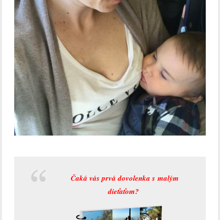
Čaká vás prvá dovolenka s malým
dieťaťom?