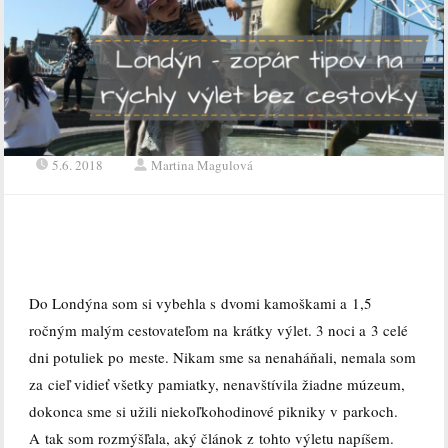
5.6. 2018
Martina Magulová
Do Londýna som si vybehla s dvomi kamoškami a 1,5
ročným malým cestovateľom na krátky výlet. 3 noci a 3 celé
dni potuliek po meste. Nikam sme sa nenaháňali, nemala som
za cieľ vidieť všetky pamiatky, nenavštívila žiadne múzeum,
dokonca sme si užili niekoľkohodinové pikniky v parkoch.
A tak som rozmýšľala, aký článok z tohto výletu napíšem.