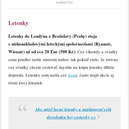
London Eye.
Letenky
Letenky do Londýna z Bratislavy (Prahy) stoja
s nízkonákladovými leteckými spoločnosťami (Ryanair,
Wizzair) už od cca 20 Eur (500 Kč).
Cez víkendy a sviatky
cena prudko rastie smerom nahor, tak pokiaľ viete, že zrovna
cez sviatky chcete cestovať, myslite na kúpu letenky dlhšie
dopredu. Letenky som našla cez
Azair
, často majú akcie aj
rôzni lovci leteniek.
Ako nájsť lacné letenky a naplánovať celú
dovolenku bez cestovky >>
?