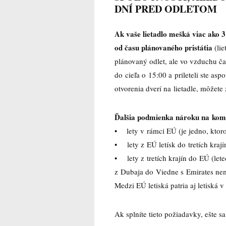
DNÍ PRED ODLETOM
Ak vaše lietadlo mešká viac ako 3 
od času plánovaného pristátia
(lie
plánovaný odlet, ale vo vzduchu čas
do cieľa o 15:00 a prileteli ste as
otvorenia dverí na lietadle, môžet
Ďalšia podmienka nároku na kom
• lety v rámci EÚ (je jedno, ktor
• lety z EÚ letísk do tretích krají
• lety z tretích krajín do EÚ (lete
z Dubaja do Viedne s Emirates ne
Medzi EÚ letiská patria aj letiská 
Ak splníte tieto požiadavky, ešte s