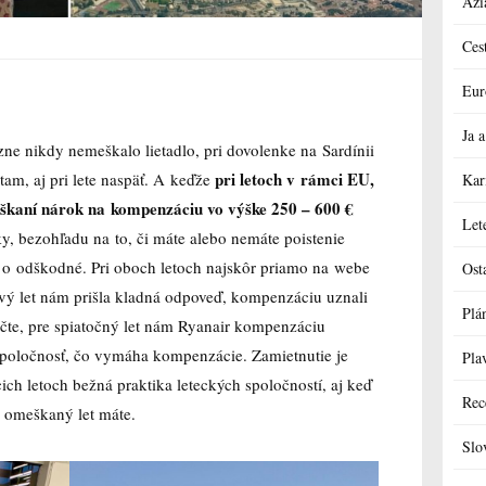
Ázi
Ces
Eur
Ja
ne nikdy nemeškalo lietadlo, pri dovolenke na Sardínii
pri letoch v rámci EU,
tam, aj pri lete naspäť. A keďže
Kar
eškaní nárok na kompenzáciu vo výške 250 – 600 €
Let
y, bezohľadu na to, či máte alebo nemáte poistenie
ť o odškodné. Pri oboch letoch najskôr priamo na webe
Ost
prvý let nám prišla kladná odpoveď, kompenzáciu uznali
Plá
účte, pre spiatočný let nám Ryanair kompenzáciu
 spoločnosť, čo vymáha kompenzácie. Zamietnutie je
Pla
cich letoch bežná praktika leteckých spoločností, aj keď
Rec
 omeškaný let máte.
Slo