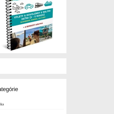
tegórie
ika