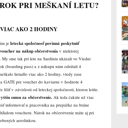
ROK PRI MEŠKANÍ LETU?
VIAC AKO 2 HODINY
letecká spoločnosť povinná poskytnúť
vám je
bo voucher na nákup občerstvenia
v niektorej
í. My sme tak pri lete na Sardíniu ukázali vo Viedni
tok (boarding pass) a z nákupu nám odrátali 4
 meškalo lietadlo viac ako 2 hodiny, vtedy zase
li na GATE pre voucher do kaviarne v hodnote 4
íšiť v závislosti od leteckej spoločnosti, ktorou letíte.
vyššiu sumu za občerstvenie.
Ak teda čakáte už viac
 ísť informovať u pracovníka na prepážke na bráne
hľadom voucheru. Nárok na občerstvenie máte aj pri
obených aerolinkou.