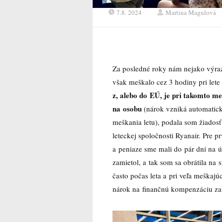
7.8. 2024
Martina Magulová
Za posledné roky nám nejako výraz
však meškalo cez 3 hodiny pri lete 
z, alebo do EÚ, je pri takomto m
na osobu
(nárok vzniká automatick
meškania letu), podala som žiados
leteckej spoločnosti Ryanair. Pre 
a peniaze sme mali do pár dní na 
zamietol, a tak som sa obrátila na
často počas leta a pri veľa meškajú
nárok na finančnú kompenzáciu za