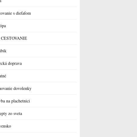
a
tovanie s dieťaťom
ópa
 a CESTOVANIE
ibik
ecká doprava
atné
novanie dovolenky
vba na plachetnici
epty zo sveta
vensko