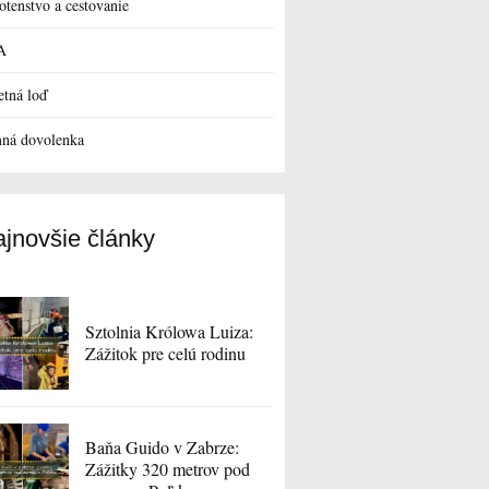
otenstvo a cestovanie
A
etná loď
ná dovolenka
jnovšie články
Sztolnia Królowa Luiza:
Zážitok pre celú rodinu
Baňa Guido v Zabrze:
Zážitky 320 metrov pod