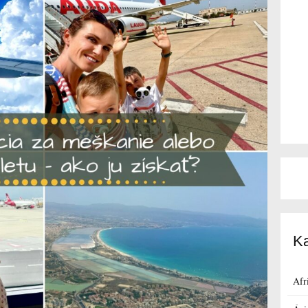
Ka
Afr