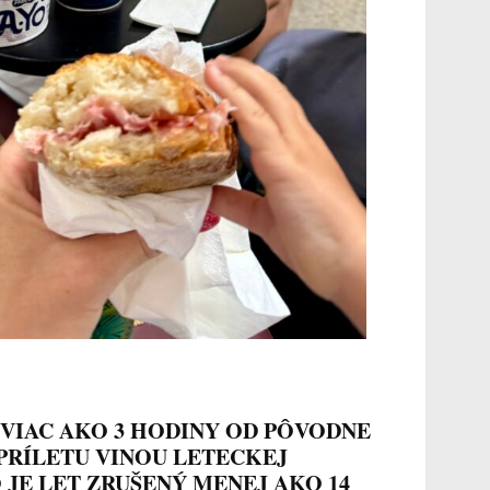
VIAC AKO 3 HODINY OD PÔVODNE
PRÍLETU
VINOU LETECKEJ
 JE LET ZRUŠENÝ MENEJ AKO 14