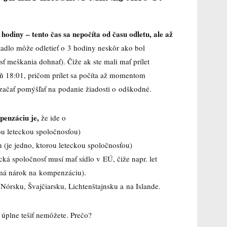
hodiny – tento čas sa nepočíta od času odletu, ale až
tadlo môže odletieť o 3 hodiny neskôr ako bol
ť meškania dohnať). Čiže ak ste mali mať prílet
poň 18:01, pričom prílet sa počíta až momentom
e začať pomýšľať na podanie žiadosti o odškodné.
penzáciu je,
že ide o
ou leteckou spoločnosťou)
n (je jedno, ktorou leteckou spoločnosťou)
cká spoločnosť musí mať sídlo v EÚ, čiže napr. let
má nárok na kompenzáciu).
v Nórsku, Švajčiarsku, Lichtenštajnsku a na Islande.
a úplne tešiť nemôžete. Prečo?