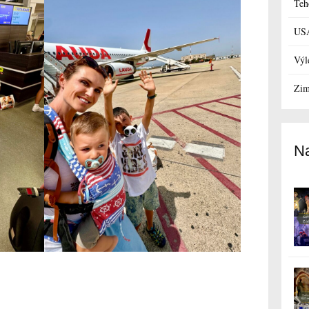
Teh
US
Výl
Zim
Na