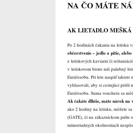
NA ČO MÁTE NÁ
AK
LIETADLO MEŠKÁ 
Po 2 hodinách čakania na letisku 
občerstvenie – jedlo a pitie, ale
z letiskových kaviarní či reštauráci
v letiskovom bistre náš palubný lís
Eurá/osobu. Pri lete naspäť takisto
vyhlasovali, aby si cestujúci priš
Eurá/osobu. Suma voucheru sa môže l
Ak čakáte dlhšie, máte nárok na 
ako 2 hodiny na letisku, môžete sa
(GATE), či na zákazníckom pulte o
mimoriadnych okolnostiach nespôs