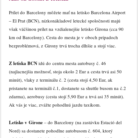
Prílet do Barcelony môžete mať na letisko Barcelona Airport
– El Prat (BCN), nízkonákladové letecké spoločnosti majú
však väčšinou prílet na vzdialenejšie letisko Girona (cca 90
km od Barcelony). Cesta do mesta je v oboch prípadoch
bezproblémová, z Girony trvá trocha dlhšie a stojí viac.
Z letiska BCN
idú do centra mesta autobusy č. 46
(najlacnejšia možnosť, stoja okolo 2 Eur a cesta trvá asi 50
minút), vlaky z terminálu č. 2 (cesta stojí 4,50 Eur, ak
pristanete na termináli č.1, dostanete sa shuttle busom na č.2
zdarma), aerobusy (cesta stojí 5,90 Eur a trvá asi 35 minút).
Ak vás je viac, zvážte pohodlnú jazdu taxíkom.
Letisko v Girone
– do Barcelony (na zastávku Estació del
Nord) sa dostanete pohodlne autobusom č. 604, ktorý