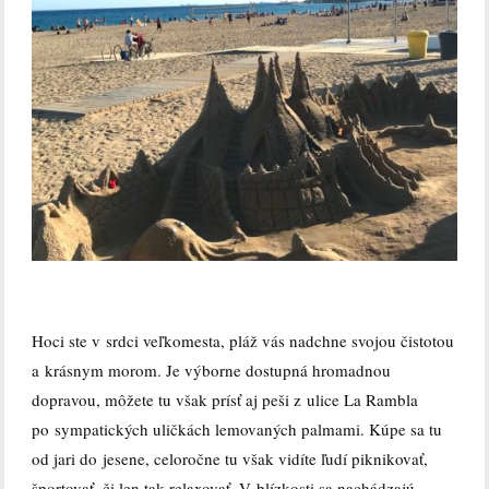
Hoci ste v srdci veľkomesta, pláž vás nadchne svojou čistotou
a krásnym morom. Je výborne dostupná hromadnou
dopravou, môžete tu však prísť aj peši z ulice La Rambla
po sympatických uličkách lemovaných palmami. Kúpe sa tu
od jari do jesene, celoročne tu však vidíte ľudí piknikovať,
športovať, či len tak relaxovať. V blízkosti sa nachádzajú