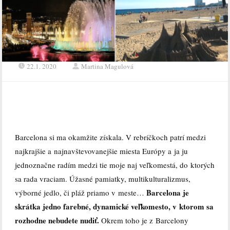
22.1. 2020
Martina Magulová
Barcelona si ma okamžite získala.
V rebríčkoch patrí medzi
najkrajšie a najnavštevovanejšie miesta Európy a ja ju
jednoznačne radím medzi tie moje naj veľkomestá, do ktorých
sa rada vraciam. Úžasné pamiatky, multikulturalizmus,
Barcelona je
výborné jedlo, či pláž priamo v meste…
skrátka jedno farebné, dynamické veľkomesto, v ktorom sa
rozhodne nebudete nudiť.
Okrem toho je z Barcelony