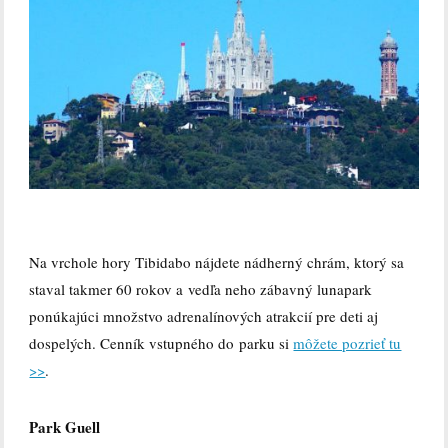
Na vrchole hory Tibidabo nájdete nádherný chrám, ktorý sa
staval takmer 60 rokov a vedľa neho zábavný lunapark
ponúkajúci množstvo adrenalínových atrakcií pre deti aj
dospelých. Cenník vstupného do parku si
môžete pozrieť tu
>>
.
Park Guell