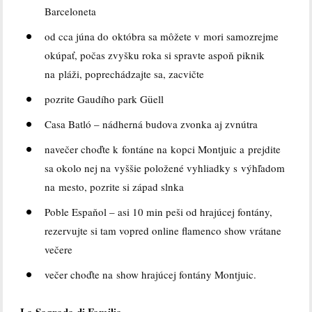
Barceloneta
od cca júna do októbra sa môžete v mori samozrejme
okúpať, počas zvyšku roka si spravte aspoň piknik
na pláži, poprechádzajte sa, zacvičte
pozrite Gaudího park Güell
Casa Batló – nádherná budova zvonka aj zvnútra
navečer choďte k fontáne na kopci Montjuic a prejdite
sa okolo nej na vyššie položené vyhliadky s výhľadom
na mesto, pozrite si západ slnka
Poble Espaňol – asi 10 min peši od hrajúcej fontány,
rezervujte si tam vopred online flamenco show vrátane
večere
večer choďte na show hrajúcej fontány Montjuic.