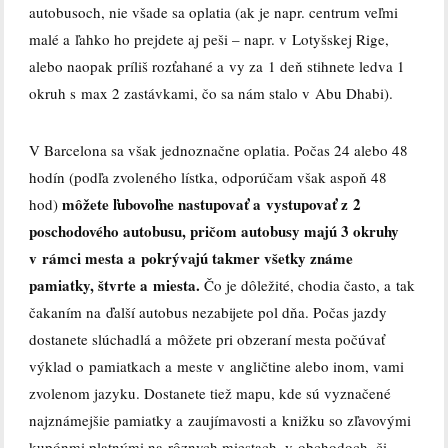
autobusoch, nie všade sa oplatia (ak je napr. centrum veľmi
malé a ľahko ho prejdete aj peši – napr. v Lotyšskej Rige,
alebo naopak príliš rozťahané a vy za 1 deň stihnete ledva 1
okruh s max 2 zastávkami, čo sa nám stalo v Abu Dhabi).
V Barcelona sa však jednoznačne oplatia. Počas 24 alebo 48
hodín (podľa zvoleného lístka, odporúčam však aspoň 48
môžete ľubovoľne nastupovať a vystupovať z 2
hod)
poschodového autobusu, pričom autobusy majú 3 okruhy
v rámci mesta a pokrývajú takmer všetky známe
pamiatky, štvrte a miesta.
Čo je dôležité, chodia často, a tak
čakaním na ďalší autobus nezabijete pol dňa. Počas jazdy
dostanete slúchadlá a môžete pri obzeraní mesta počúvať
výklad o pamiatkach a meste v angličtine alebo inom, vami
zvolenom jazyku. Dostanete tiež mapu, kde sú vyznačené
najznámejšie pamiatky a zaujímavosti a knižku so zľavovými
kupónmi platnými na rôznych miestach, v obchodoch, či