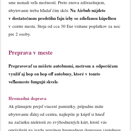
sme nemali veľa možností. Preto znova zdôrazňujem,
Na Airbnb nájdete
ubytovanie treba hľadať čím skôr.
v dostatočnom predstihu fajn izby so zdieľanou kúpeľňou
v centre mesta. Stoja od cca 30 Eur vrátane poplatkov za noc
pre 2 osoby.
Preprava v meste
Prepravovať sa môžete autobusmi, metrom a odporúčam
využiť aj hop on hop off autobusy, ktoré v tomto
veľkomeste fungujú skvele
.
Hromadná doprava
Ak plánujete prejsť viaceré pamiatky, prípadne máte
ubytovanie ďalej od centra, najlepšie je kúpiť si hneď
na začiatku niektorú zo zvýhodnených kárt, ktoré vás
oprávňujú na jazdu verejnou hromadnou dopravou (autobusy,