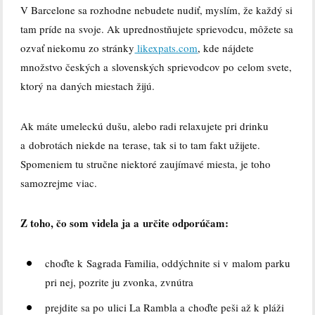
V Barcelone sa rozhodne nebudete nudiť, myslím, že každý si
tam príde na svoje. Ak uprednostňujete sprievodcu, môžete sa
ozvať niekomu zo stránky
likexpats.com
, kde nájdete
množstvo českých a slovenských sprievodcov po celom svete,
ktorý na daných miestach žijú.
Ak máte umeleckú dušu, alebo radi relaxujete pri drinku
a dobrotách niekde na terase, tak si to tam fakt užijete.
Spomeniem tu stručne niektoré zaujímavé miesta, je toho
samozrejme viac.
Z toho, čo som videla ja a určite odporúčam:
choďte k Sagrada Familia, oddýchnite si v malom parku
pri nej, pozrite ju zvonka, zvnútra
prejdite sa po ulici La Rambla a choďte peši až k pláži