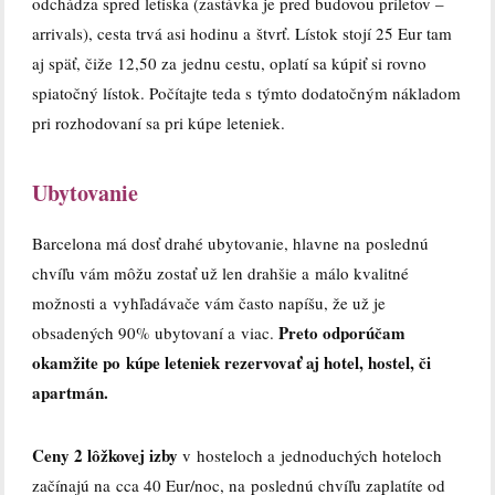
odchádza spred letiska (zastávka je pred budovou príletov –
arrivals), cesta trvá asi hodinu a štvrť. Lístok stojí 25 Eur tam
aj späť, čiže 12,50 za jednu cestu, oplatí sa kúpiť si rovno
spiatočný lístok. Počítajte teda s týmto dodatočným nákladom
pri rozhodovaní sa pri kúpe leteniek.
Ubytovanie
Barcelona má dosť drahé ubytovanie, hlavne na poslednú
chvíľu vám môžu zostať už len drahšie a málo kvalitné
možnosti a vyhľadávače vám často napíšu, že už je
Preto odporúčam
obsadených 90% ubytovaní a viac.
okamžite po kúpe leteniek rezervovať aj hotel, hostel, či
apartmán.
Ceny 2 lôžkovej izby
v hosteloch a jednoduchých hoteloch
začínajú na cca 40 Eur/noc, na poslednú chvíľu zaplatíte od