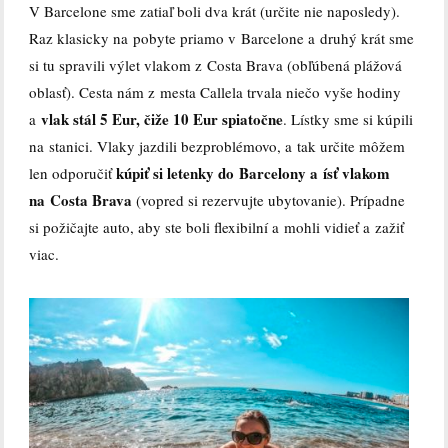
V Barcelone sme zatiaľ boli dva krát (určite nie naposledy).
Raz klasicky na pobyte priamo v Barcelone a druhý krát sme
si tu spravili výlet vlakom z Costa Brava (obľúbená plážová
oblasť). Cesta nám z mesta Callela trvala niečo vyše hodiny
vlak stál 5 Eur, čiže 10 Eur spiatočne
a
. Lístky sme si kúpili
na stanici. Vlaky jazdili bezproblémovo, a tak určite môžem
kúpiť si letenky do Barcelony a ísť vlakom
len odporučiť
na Costa Brava
(vopred si rezervujte ubytovanie). Prípadne
si požičajte auto, aby ste boli flexibilní a mohli vidieť a zažiť
viac.