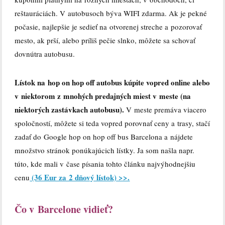
reštauráciách. V autobusoch býva WIFI zdarma. Ak je pekné
počasie, najlepšie je sedieť na otvorenej streche a pozorovať
mesto, ak prší, alebo príliš pečie slnko, môžete sa schovať
dovnútra autobusu.
Lístok na hop on hop off autobus kúpite vopred online alebo
v niektorom z mnohých predajných miest v meste (na
niektorých zastávkach autobusu).
V meste premáva viacero
spoločností, môžete si teda vopred porovnať ceny a trasy, stačí
zadať do Google hop on hop off bus Barcelona a nájdete
množstvo stránok ponúkajúcich lístky. Ja som našla napr.
túto, kde mali v čase písania tohto článku najvýhodnejšiu
(36 Eur za 2 dňový lístok) >>.
cenu
Čo v Barcelone vidieť?