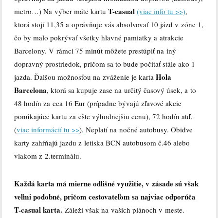
T-casual
metro…) Na výber máte kartu
(viac info tu >>)
,
ktorá stojí 11,35 a oprávňuje vás absolvovať 10 jázd v zóne 1,
čo by malo pokrývať všetky hlavné pamiatky a atrakcie
Barcelony. V rámci 75 minút môžete prestúpiť na iný
dopravný prostriedok, pričom sa to bude počítať stále ako 1
Hola
jazda. Ďalšou možnosťou na zváženie je karta
Barcelona
, ktorá sa kupuje zase na určitý časový úsek, a to
48 hodín za cca 16 Eur (prípadne bývajú zľavové akcie
ponúkajúce kartu za ešte výhodnejšiu cenu), 72 hodín atď,
(
viac informácií tu >>
). Neplatí na nočné autobusy. Obidve
karty zahŕňajú jazdu z letiska BCN autobusom č.46 alebo
vlakom z 2.terminálu.
Každá karta má mierne odlišné využitie, v zásade sú však
veľmi podobné, pričom cestovateľom sa najviac odporúča
T-casual karta.
Záleží však na vašich plánoch v meste.