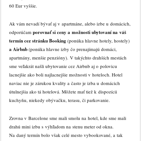
60 Eur vyššie.
Ak vám nevadí bývať aj v apartmáne, alebo izbe u domácich,
porovnať si ceny a možnosti ubytovaní na váš
odporúčam
termín cez stránku Booking
(ponúka hlavne hotely, hostely)
a Airbnb
(ponúka hlavne izby čo prenajímajú domáci,
apartmány, menšie penzióny). V takýchto drahších mestách
sme veľakrát našli ubytovanie cez Airbnb aj o polovicu
lacnejšie ako boli najlacnejšie možnosti v hoteloch. Hotel
naviac nie je zárukou kvality a často je izba u domácich
útulnejšia ako tá hotelová. Môžete mať tiež k dispozícii
kuchyňu, niekedy obývačku, terasu, či parkovanie.
Zrovna v Barcelone sme mali smolu na hotel, kde sme mali
drahú mini izbu s výhľadom na stenu meter od okna.
Na daný termín bolo však celé mesto vybookované, a tak