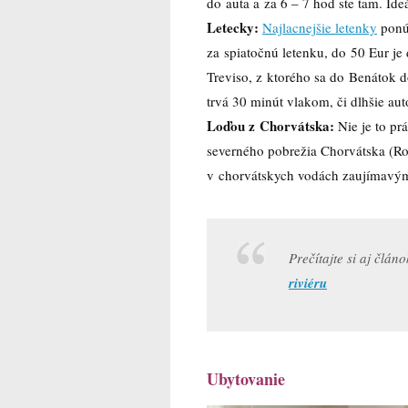
do auta a za 6 – 7 hod ste tam. Ideá
Letecky:
Najlacnejšie letenky
ponúk
za spiatočnú letenku, do 50 Eur je 
Treviso, z ktorého sa do Benátok 
trvá 30 minút vlakom, či dlhšie au
Loďou z Chorvátska:
Nie je to pr
severného pobrežia Chorvátska (Rov
v chorvátskych vodách zaujímavý
Prečítajte si aj člán
riviéru
Ubytovanie