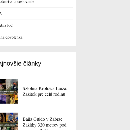
otenstvo a cestovanie
A
etná loď
ná dovolenka
jnovšie články
Sztolnia Królowa Luiza:
Zážitok pre celú rodinu
Baňa Guido v Zabrze:
Zážitky 320 metrov pod