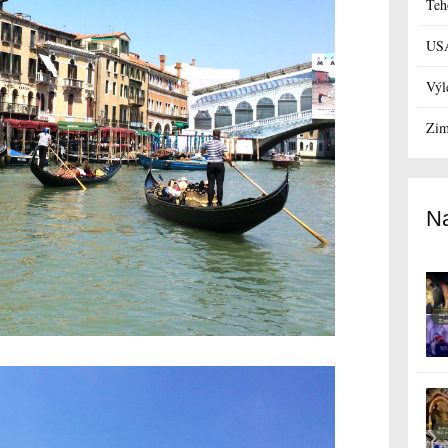
Teh
US
Výl
Zim
Na