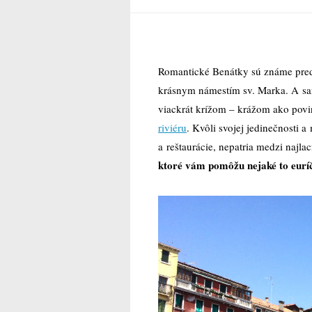
Romantické Benátky sú známe pred
krásnym námestím sv. Marka. A sa
viackrát krížom – krážom ako povi
riviéru
. Kvôli svojej jedinečnosti 
a reštaurácie, nepatria medzi najlac
ktoré vám pomôžu nejaké to euríč