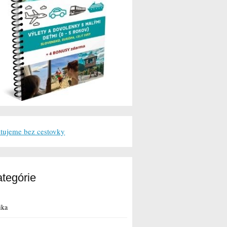
tujeme bez cestovky
tegórie
ika