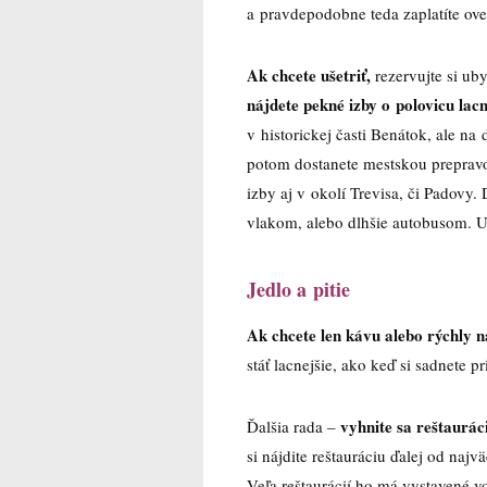
a pravdepodobne teda zaplatíte ove
Ak chcete ušetriť,
rezervujte si ub
nájdete pekné izby o polovicu lacn
v historickej časti Benátok, ale na
potom dostanete mestskou prepravo
izby aj v okolí Trevisa, či Padovy
vlakom, alebo dlhšie autobusom. Už 
Jedlo a pitie
Ak chcete len kávu alebo rýchly n
stáť lacnejšie, ako keď si sadnete p
vyhnite sa reštaurá
Ďalšia rada –
si nájdite reštauráciu ďalej od naj
Veľa reštaurácií ho má vystavené 