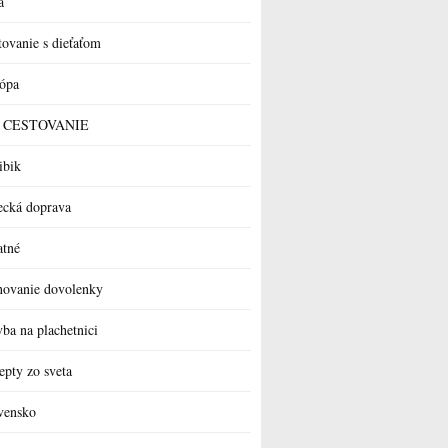
a
tovanie s dieťaťom
ópa
 a CESTOVANIE
ibik
ecká doprava
atné
novanie dovolenky
vba na plachetnici
epty zo sveta
vensko