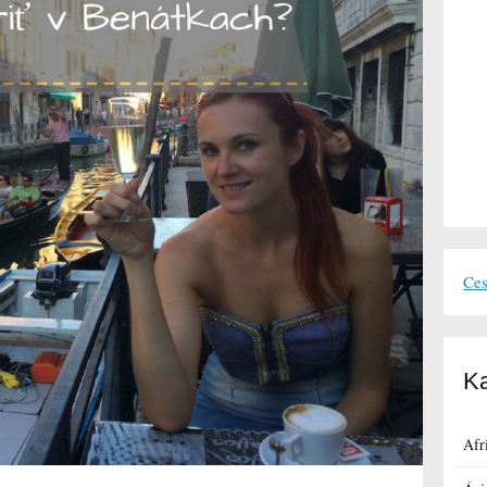
Ces
Ka
Afr