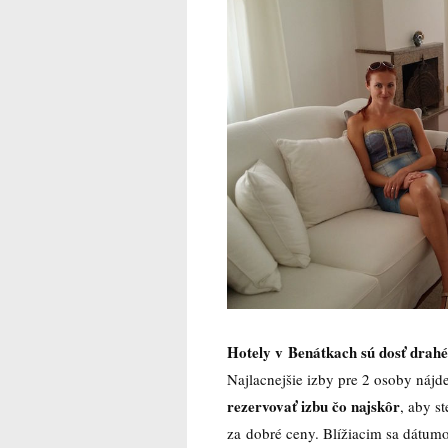
Hotely v Benátkach sú dosť drahé
Najlacnejšie izby pre 2 osoby nájd
rezervovať izbu čo najskôr
, aby s
za dobré ceny. Blížiacim sa dátu