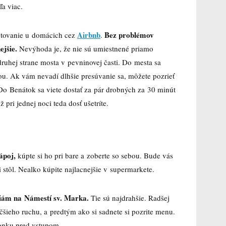
ľa viac.
Airbnb
Bez problémov
ytovanie u domácich cez
.
ejšie.
Nevýhoda je, že nie sú umiestnené priamo
 druhej strane mosta v pevninovej časti. Do mesta sa
u. Ak vám nevadí dlhšie presúvanie sa, môžete pozrieť
. Do Benátok sa viete dostať za pár drobných za 30 minút
pri jednej noci teda dosť ušetríte.
ápoj,
kúpte si ho pri bare a zoberte so sebou. Bude vás
ri stôl. Nealko kúpite najlacnejšie v supermarkete.
ciám na Námestí sv. Marka.
Tie sú najdrahšie. Radšej
väčšieho ruchu, a predtým ako si sadnete si pozrite menu.
vonku pred vstupom.