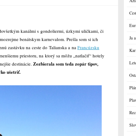
Ázi
Ces
Eur
ovšetkým kanálmi s gondoliermi, úzkymi uličkami, či
Ja
mozrejme benátskym karnevalom. Prešla som si ich
nnú zastávku na ceste do Talianska a na
Francúzsku
Kar
a menšiemu priestoru, na ktorý sa môžu „natlačiť“ hotely
Let
Zozbierala som teda zopár tipov,
nejšie destinácie.
ko ušetriť.
Ost
Plá
Pla
Rec
Slo