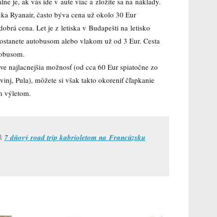
lne je, ak vás ide v aute viac a zložíte sa na náklady.
a Ryanair, často býva cena už okolo 30 Eur
dobrá cena. Let je z letiska v Budapešti na letisko
dostanete autobusom alebo vlakom už od 3 Eur. Cesta
tobusom.
áve najlacnejšia možnosť (od cca 60 Eur spiatočne zo
inj, Pula), môžete si však takto okoreniť čľapkanie
m výletom.
ok
7 dňový road trip kabrioletom na Francúzsku