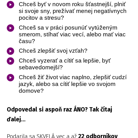
Chceš byť v novom roku šťastnejší, plniť
si svoje sny, prežívať menej negatívnych
pocitov a stresu?
Chceš sa v práci posunúť vytúženým
smerom, stíhať viac vecí, alebo mať viac
času?
Chceš zlepšiť svoj vzťah?
Chceš vyzerať a cítiť sa lepšie, byť
sebavedomejší?
Chceš žiť život viac naplno, zlepšiť cudzí
jazyk, alebo sa cítiť lepšie vo svojom
domove?
Odpovedal si aspoň raz ÁNO? Tak čítaj
ďalej...
Podarila sa SKVELÁ vec a až
22 odborníkov