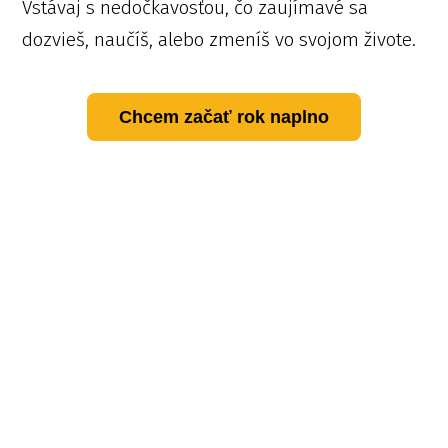
Vstávaj s nedočkavosťou, čo zaujímavé sa
dozvieš, naučíš, alebo zmeníš vo svojom živote.
Chcem začať rok naplno