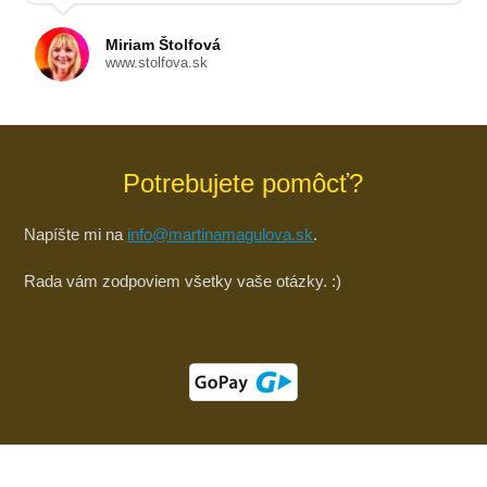
Miriam Štolfová
www.stolfova.sk
Potrebujete pomôcť?
Napíšte mi na
info@martinamagulova.sk
.
Rada vám zodpoviem všetky vaše otázky. :)