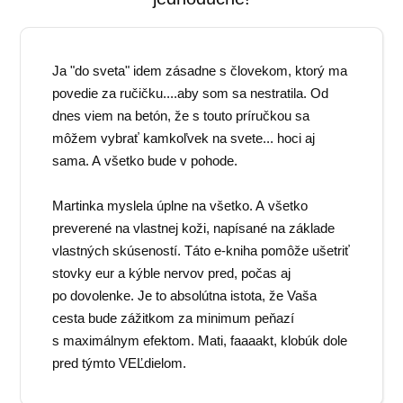
Ja "do sveta" idem zásadne s človekom, ktorý ma
povedie za ručičku....aby som sa nestratila. Od
dnes viem na betón, že s touto príručkou sa
môžem vybrať kamkoľvek na svete... hoci aj
sama. A všetko bude v pohode.
Martinka myslela úplne na všetko. A všetko
preverené na vlastnej koži, napísané na základe
vlastných skúseností. Táto e-kniha pomôže ušetriť
stovky eur a kýble nervov pred, počas aj
po dovolenke. Je to absolútna istota, že Vaša
cesta bude zážitkom za minimum peňazí
s maximálnym efektom. Mati, faaaakt, klobúk dole
pred týmto VEĽdielom.