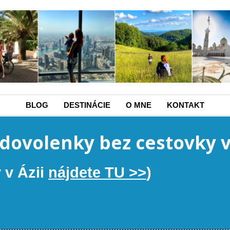
BLOG
DESTINÁCIE
O MNE
KONTAKT
 dovolenky bez cestovky 
 v Ázii
nájdete TU >>
)