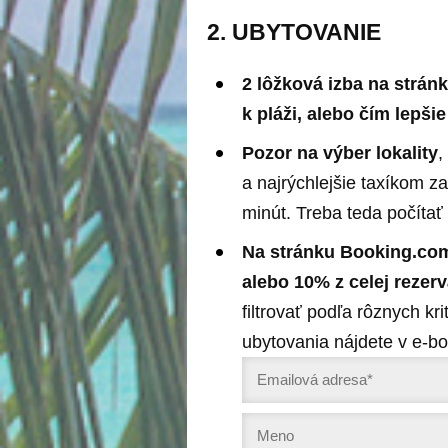
2. UBYTOVANIE
2 lôžková izba na stránk
k pláži, alebo čím lepši
Pozor na výber lokality
,
a najrýchlejšie taxíkom za
minút. Treba teda počíta
Na stránku Booking.com
alebo 10% z celej rezer
filtrovať podľa rôznych kr
ubytovania nájdete v e-b