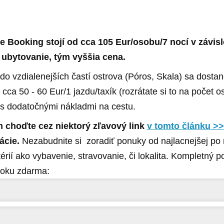
e Booking stojí od cca 105 Eur/osobu/7 nocí v závislo
e ubytovanie, tým vyššia cena.
 do vzdialenejších častí ostrova (Póros, Skala) sa dosta
 cca 50 - 60 Eur/1 jazdu/taxík (rozrátate si to na počet o
ť s dodatočnými nákladmi na cestu.
 choďte cez niektorý zľavový link
v tomto článku >>
vácie.
Nezabudnite si zoradiť ponuky od najlacnejšej po 
itérií ako vybavenie, stravovanie, či lokalita. Kompletný 
ooku zdarma: