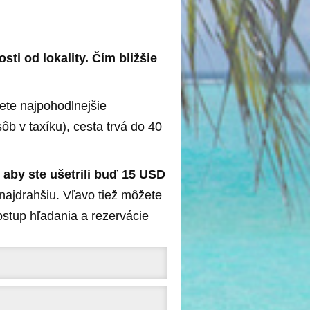
sti od lokality. Čím bližšie
nete najpohodlnejšie
sôb v taxíku), cesta trvá do 40
aby ste ušetrili buď 15 USD
najdrahšiu. Vľavo tiež môžete
postup hľadania a rezervácie