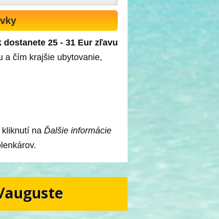
ovky
nk dostanete 25 - 31 Eur zľavu
u a čím krajšie ubytovanie,
 kliknutí na
Ďalšie informácie
olenkárov.
i/auguste