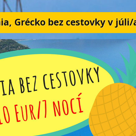
ia, Grécko bez cestovky v júli