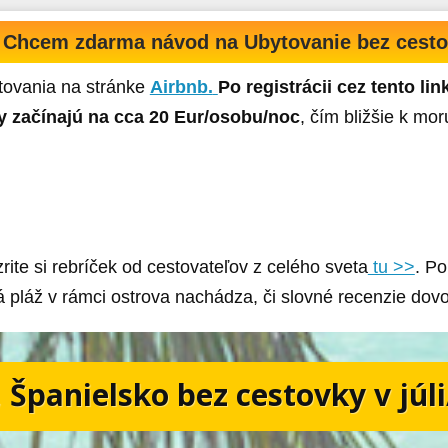
Chcem zdarma návod na Ubytovanie bez cest
ytovania na stránke
Airbnb.
Po registrácii cez tento li
ny začínajú na cca 20 Eur/osobu/noc
, čím bližšie k mor
ite si rebríček od cestovateľov z celého sveta
tu >>
. Po
á pláž v rámci ostrova nachádza, či slovné recenzie dov
 Španielsko bez cestovky v júl