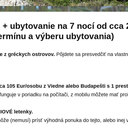
 + ubytovanie na 7 nocí od cca
 termínu a výberu ubytovania)
že z gréckych ostrovov.
Pôjdete sa presvedčiť na vlastné
 cca 105 Eur/osobu z Viedne alebo Budapešti s 1 pre
unguje v poriadku na počítači, z mobilu môžete mať pro
CIOVÉ letenky.
e (nemusí) prísť výhodná ponuka do tejto, alebo inej v