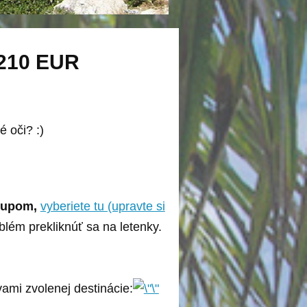
 210 EUR
 oči? :)
stupom,
vyberiete tu (upravte si
blém prekliknúť sa na letenky.
ami zvolenej destinácie: