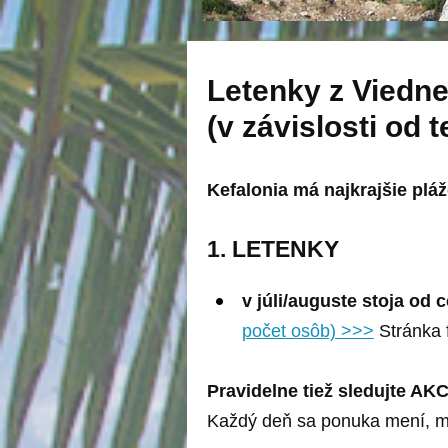
Letenky z Viedne
(v závislosti od
Kefalonia má najkrajšie plá
1. LETENKY
v júli/auguste stoja od
počet osôb) >>>
Stránka f
Pravidelne tiež sledujte AK
Každý deň sa ponuka mení, môž