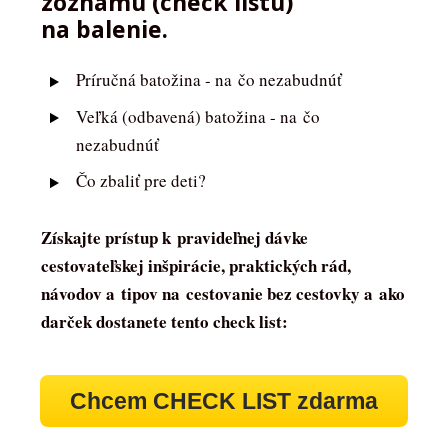
zoznamu (check listu)
na balenie
.
Príručná batožina - na čo nezabudnúť
Veľká (odbavená) batožina - na čo
nezabudnúť
Čo zbaliť pre deti?
Získajte prístup k pravideľnej dávke
cestovateľskej inšpirácie, praktických rád,
návodov a tipov na cestovanie bez cestovky a ako
darček dostanete tento check list:
Chcem CHECK LIST zdarma