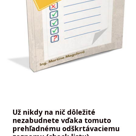
Už
5 313
ľudí vie, ako si nájsť
ubytovanie bez cestovky
Už nikdy na nič dôležité
nezabudnete vďaka tomuto
prehľadnému odškrtávaciemu