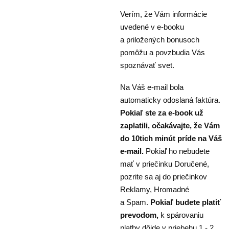
Verím, že Vám informácie
uvedené v e-booku
a priložených bonusoch
pomôžu a povzbudia Vás
spoznávať svet.
Na Váš e-mail bola
automaticky odoslaná faktúra.
Pokiaľ ste za e-book už
zaplatili, očakávajte, že Vám
do 10tich minút príde na Váš
e-mail.
Pokiaľ ho nebudete
mať v priečinku Doručené,
pozrite sa aj do priečinkov
Reklamy, Hromadné
a Spam.
Pokiaľ budete platiť
prevodom,
k spárovaniu
platby dôjde v priebehu 1 - 2