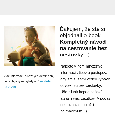
Ďakujem, že ste si
objednali e-book
Kompletný návod
na cestovanie bez
cestovk
y! :)
Nájdete v ňom množstvo
informácií, tipov a postupov,
Viac informácií o rôznych destinách,
aby ste si sami vedeli vybaviť
cenách, tipy na výlety atď.
nájdete
dovolenku bez cestovky.
na blogu >>
Ušetrili tak kopec peňazí
a zažili viac zážitkov. A počas
cestovania si to užili
na maximum! :)