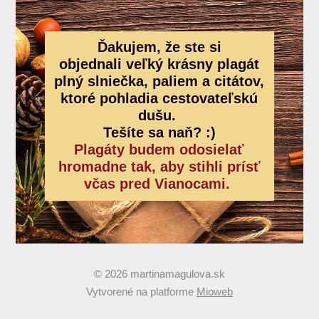
Ďakujem, že ste si
objednali
veľký krásny plagát
plný slniečka, paliem a citátov,
ktoré pohladia cestovateľskú
dušu.
Tešíte sa naň? :)
Plagáty budem odosielať
hromadne tak, aby stihli prísť
včas pred Vianocami.
© 2026 martinamagulova.sk
Vytvorené na platforme
Mioweb