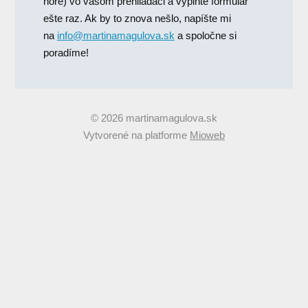
hore) vo vašom prehliadači a vyplňte formulár
ešte raz. Ak by to znova nešlo, napíšte mi
na
info@martinamagulova.sk
a spoločne si
poradíme!
© 2026 martinamagulova.sk
Vytvorené na platforme
Mioweb